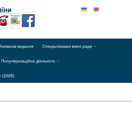
еріть свою мову
Книжкові видання
Спеціалізовані вчені ради
Популяризаційна діяльність
т (2026)