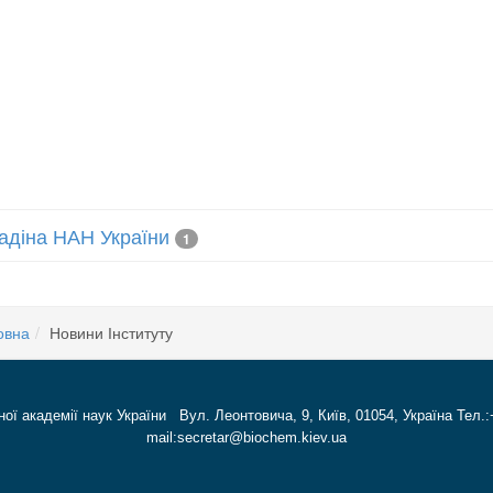
лладіна НАН України
1
овна
Новини Інституту
ної академії наук України Вул. Леонтовича, 9, Київ, 01054, Україна Тел.:
mail:secretar@biochem.kiev.ua