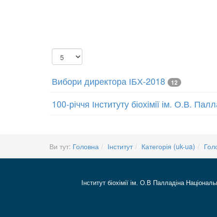
Показувати
Вибори директора ІБХ-2018
12
100-річчя Інституту біохімії ім. О.В. Па
Ви тут:
Головна
Інститут
Категорія (uk-ua)
Гол
Інститут біохімії ім. О.В Палладіна Національ