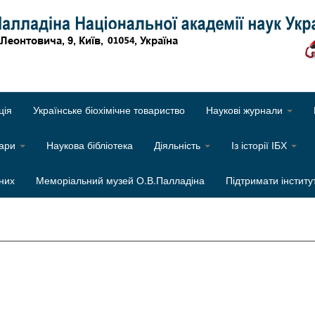
Об
ція
Українське біохімічне товариство
Наукові журнали
нари
Наукова бібліотека
Діяльність
Із історії ІБХ
них
Меморіальний музей О.В.Палладіна
Підтримати інститу