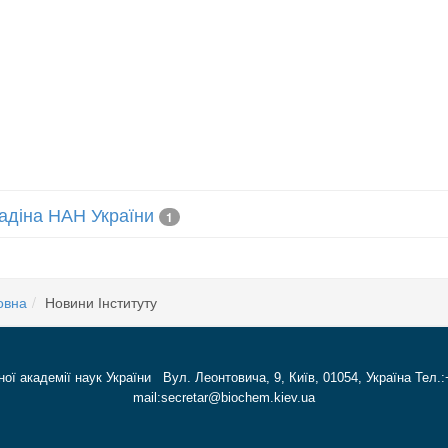
лладіна НАН України
1
овна
Новини Інституту
ної академії наук України Вул. Леонтовича, 9, Київ, 01054, Україна Тел.:
mail:secretar@biochem.kiev.ua