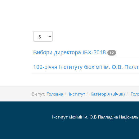
Показувати
Вибори директора ІБХ-2018
12
100-річчя Інституту біохімії ім. О.В. Па
Ви тут:
Головна
Інститут
Категорія (uk-ua)
Гол
Інститут біохімії ім. О.В Палладіна Національ