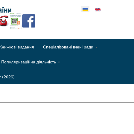
еріть свою мову
Книжкові видання
Спеціалізовані вчені ради
Популяризаційна діяльність
т (2026)