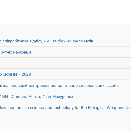
півробітника відділу хімії та біохімії ферментів
бутніх науковців
УКРАЇНИ – 2026
цтва інноваційних кровоспинних та ранозагоювальних засобів
 - Сніжана Анатоліївна Мазуренко
 developments in science and technology for the Biological Weapons Co