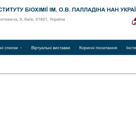
Об
чні списки
Віртуальні виставки
Корисні посилання
Інст