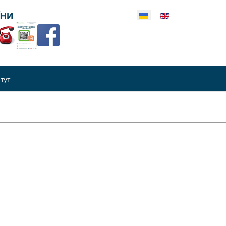
еріть свою мову
итут