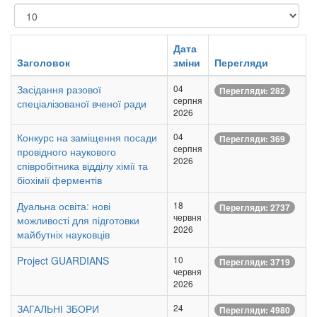
Показувати
Дата
Заголовок
зміни
Перегляди
Засідання разової
04
Перегляди: 282
серпня
спеціалізованої вченої ради
2026
Конкурс на заміщення посади
04
Перегляди: 369
серпня
провідного наукового
2026
співробітника відділу хімії та
біохімії ферментів
Дуальна освіта: нові
18
Перегляди: 2737
червня
можливості для підготовки
2026
майбутніх науковців
Project GUARDIANS
10
Перегляди: 3719
червня
2026
ЗАГАЛЬНІ ЗБОРИ
24
Перегляди: 4980