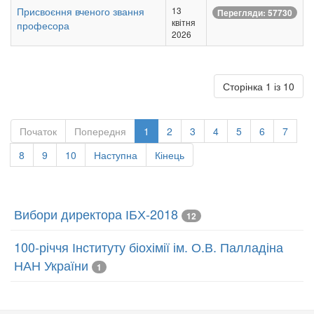
Присвоєння вченого звання
13
Перегляди: 57730
квітня
професора
2026
Сторінка 1 із 10
Початок
Попередня
1
2
3
4
5
6
7
8
9
10
Наступна
Кінець
Вибори директора ІБХ-2018
12
100-річчя Інституту біохімії ім. О.В. Палладіна
НАН України
1