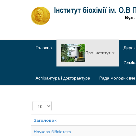
Головна
Дирек
Про Інститут
Семі
Аспірантура і докторантура
Рада молодих вче
Показувати
Заголовок
Наукова бібліотека