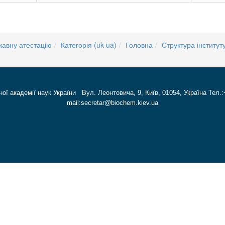
жавну атестацію
Категорія (uk-ua)
Головна
Структура інститут
ної академії наук України Вул. Леонтовича, 9, Київ, 01054, Україна Тел.:
mail:secretar@biochem.kiev.ua