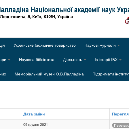
Об
ція
Українське біохімічне товариство
Наукові журнали
нари
Наукова бібліотека
Діяльність
Із історії ІБХ
них
Меморіальний музей О.В.Палладіна
Підтримати інститу
Дата зміни
Перегл
09 грудня 2021
Перегля