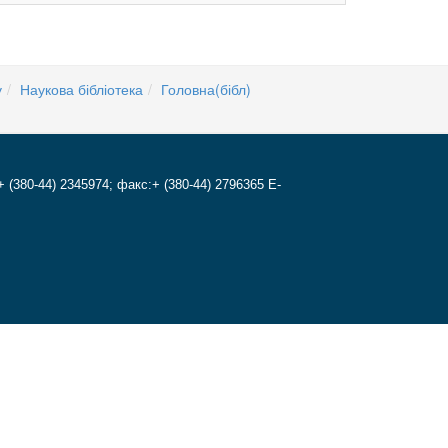
у
Наукова бібліотека
Головна(бібл)
+ (380-44) 2345974; факс:+ (380-44) 2796365 E-