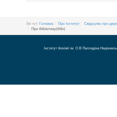
Ви тут:
Головна
Про Інститут
Свідоцтво про дер
Про бібліотеку(бібл)
Інститут біохімії ім. О.В Палладіна Національ