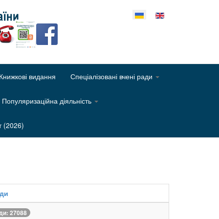
еріть свою мову
Книжкові видання
Спеціалізовані вчені ради
Популяризаційна діяльність
т (2026)
яди
ди: 27088