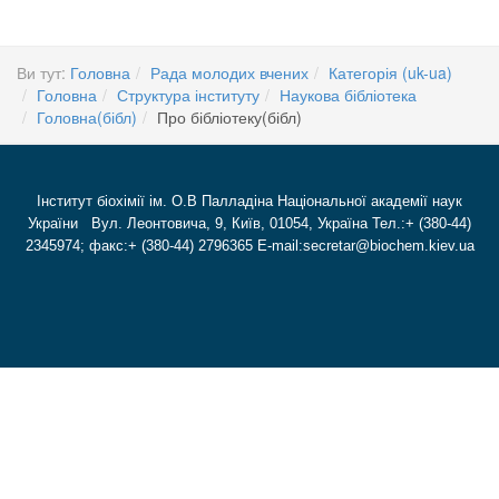
Ви тут:
Головна
Рада молодих вчених
Категорія (uk-ua)
Головна
Структура інституту
Наукова бібліотека
Головна(бібл)
Про бібліотеку(бібл)
Інститут біохімії ім. О.В Палладіна Національної академії наук
України Вул. Леонтовича, 9, Київ, 01054, Україна Тел.:+ (380-44)
2345974; факс:+ (380-44) 2796365 E-mail:secretar@biochem.kiev.ua