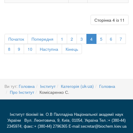
Сторінка 4 із 11
Початок
Попередня
1
2
3
4
5
6
7
8
9
10
Наступна
Кінець
Ви тут:
Головна
Інститут
Категорія (uk-ua)
Головна
Про Інститут
Комісаренко С.
Інститут біохімії ім. О.В Палладіна Національної академії наук
України Вул. Леонтовича, 9, Київ, 01054, Україна Тел.:+ (380-44)
2345974; факс:+ (380-44) 2796365 E-mail:secretar@biochem.kiev.ua