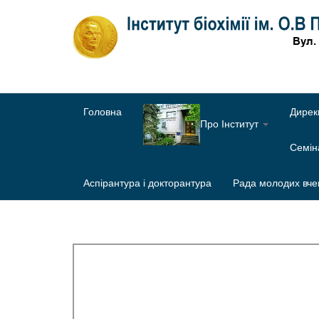
Головна
Дирек
Про Інститут
Семі
Аспірантура і докторантура
Рада молодих вче