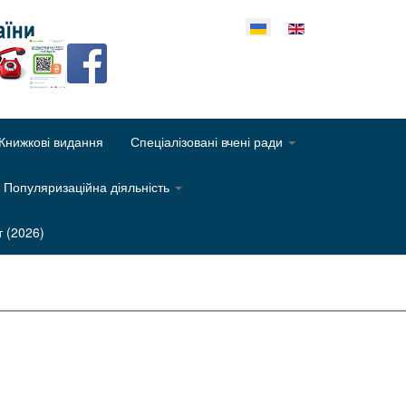
еріть свою мову
Книжкові видання
Спеціалізовані вчені ради
Популяризаційна діяльність
т (2026)