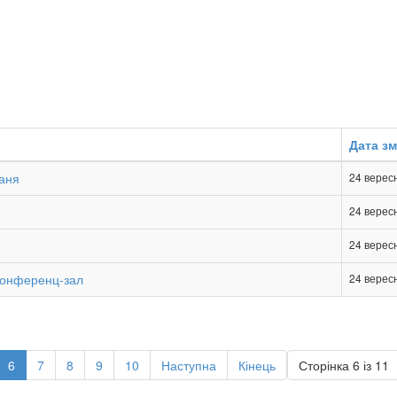
Дата зм
ханя
24 верес
24 верес
24 верес
конференц-зал
24 верес
6
7
8
9
10
Наступна
Кінець
Сторінка 6 із 11