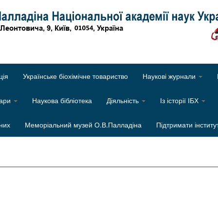
Об
ція
Українське біохімічне товариство
Наукові журнали
нари
Наукова бібліотека
Діяльність
Із історії ІБХ
них
Меморіальний музей О.В.Палладіна
Підтримати інститу