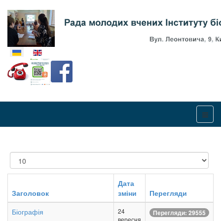
Оберіть свою мову
Показувати
Дата
Заголовок
зміни
Перегляди
Біографія
24
Перегляди: 29555
вересня