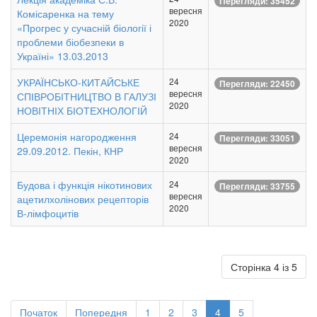
Перегляди: 35452
вересня
Комісаренка на тему
2020
«Прогрес у сучасній біології і
проблеми біобезпеки в
Україні» 13.03.2013
УКРАЇНСЬКО-КИТАЙСЬКЕ
24
Перегляди: 22450
вересня
СПІВРОБІТНИЦТВО В ГАЛУЗІ
2020
НОВІТНІХ БІОТЕХНОЛОГІЙ
Церемонія нагородження
24
Перегляди: 33051
вересня
29.09.2012. Пекін, КНР
2020
Будова і функція нікотинових
24
Перегляди: 33755
вересня
ацетилхолінових рецепторів
2020
В-лімфоцитів
Сторінка 4 із 5
Початок
Попередня
1
2
3
4
5