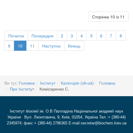
Сторінка 10 із 11
Початок
Попередня
2
3
4
5
6
7
8
9
10
11
Наступна
Кінець
Ви тут:
Головна
Інститут
Категорія (uk-ua)
Головна
Про Інститут
Комісаренко С.
Інститут біохімії ім. О.В Палладіна Національної академії наук
України Вул. Леонтовича, 9, Київ, 01054, Україна Тел.:+ (380-44)
2345974; факс:+ (380-44) 2796365 E-mail:secretar@biochem.kiev.ua