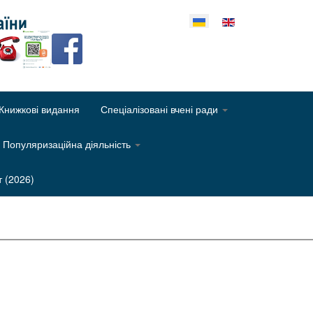
еріть свою мову
Книжкові видання
Спеціалізовані вчені ради
Популяризаційна діяльність
т (2026)