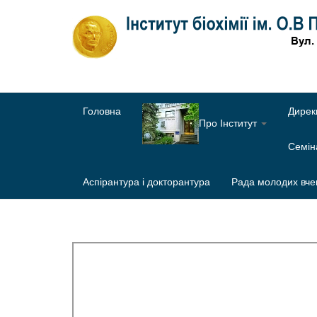
Головна
Дирек
Про Інститут
Семі
Аспірантура і докторантура
Рада молодих вче