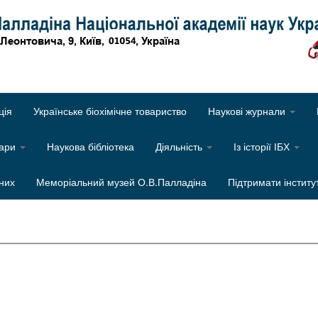
Об
ція
Українське біохімічне товариство
Наукові журнали
нари
Наукова бібліотека
Діяльність
Із історії ІБХ
них
Меморіальний музей О.В.Палладіна
Підтримати інститу