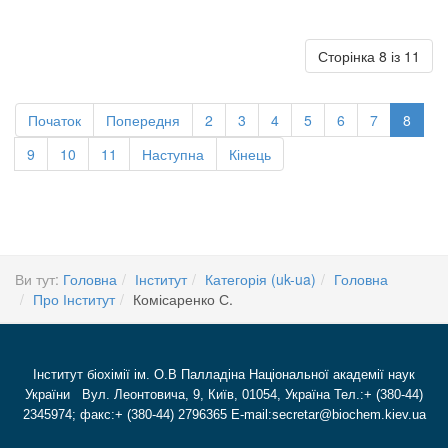
Сторінка 8 із 11
Початок
Попередня
2
3
4
5
6
7
8
9
10
11
Наступна
Кінець
Ви тут:
Головна
Інститут
Категорія (uk-ua)
Головна
Про Інститут
Комісаренко С.
Інститут біохімії ім. О.В Палладіна Національної академії наук
України Вул. Леонтовича, 9, Київ, 01054, Україна Тел.:+ (380-44)
2345974; факс:+ (380-44) 2796365 E-mail:secretar@biochem.kiev.ua