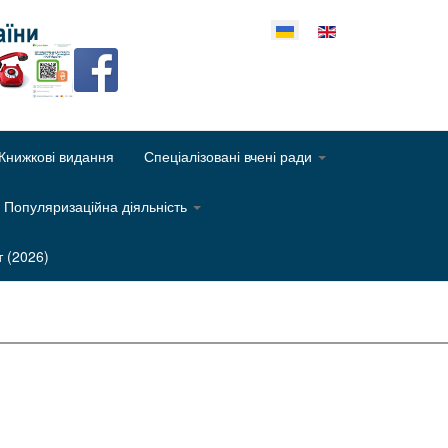
еріть свою мову
Книжкові видання
Спеціалізовані вчені ради
Популяризаційна діяльність
т (2026)