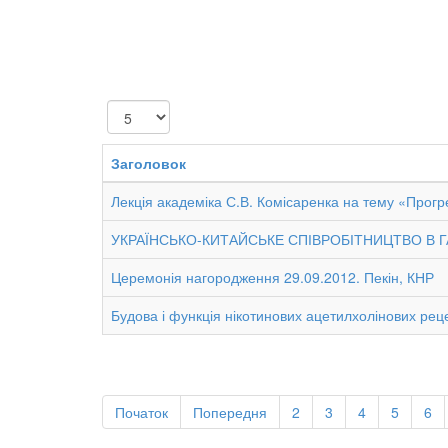
Показувати
Заголовок
Лекція академіка С.В. Комісаренка на тему «Прогрес
УКРАЇНСЬКО-КИТАЙСЬКЕ СПІВРОБІТНИЦТВО В Г
Церемонія нагородження 29.09.2012. Пекін, КНР
Будова і функція нікотинових ацетилхолінових рец
Початок
Попередня
2
3
4
5
6