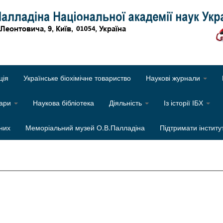
Об
ція
Українське біохімічне товариство
Наукові журнали
нари
Наукова бібліотека
Діяльність
Із історії ІБХ
них
Меморіальний музей О.В.Палладіна
Підтримати інститу