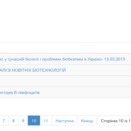
 у сучасній біології і проблеми біобезпеки в Україні» 13.03.2013
АЛУЗІ НОВІТНІХ БІОТЕХНОЛОГІЙ
епторів В-лімфоцитів
7
8
9
10
11
Наступна
Кінець
Сторінка 10 із 