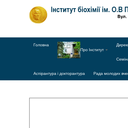
Головна
Дирек
Про Інститут
Семі
Аспірантура і докторантура
Рада молодих вче