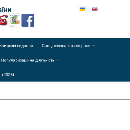
еріть свою мову
Книжкові видання
Спеціалізовані вчені ради
Популяризаційна діяльність
т (2026)