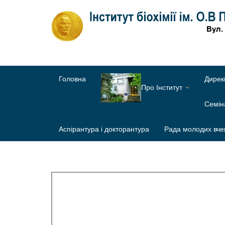
Головна
Дирек
Про Інститут
Семі
Аспірантура і докторантура
Рада молодих вче