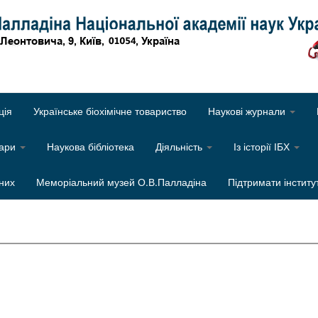
Об
ція
Українське біохімічне товариство
Наукові журнали
нари
Наукова бібліотека
Діяльність
Із історії ІБХ
них
Меморіальний музей О.В.Палладіна
Підтримати інститу