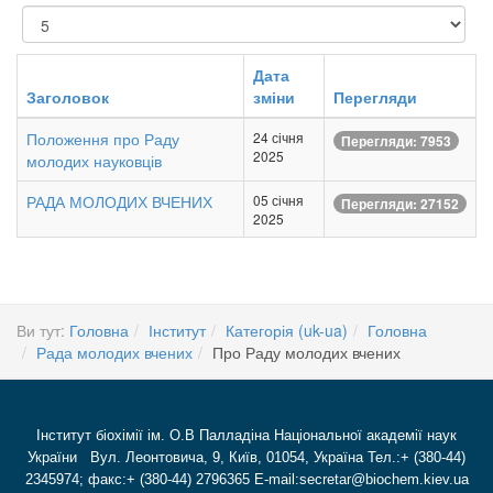
Показувати
Дата
Заголовок
зміни
Перегляди
Положення про Раду
24 січня
Перегляди: 7953
2025
молодих науковців
РАДА МОЛОДИХ ВЧЕНИХ
05 січня
Перегляди: 27152
2025
Ви тут:
Головна
Інститут
Категорія (uk-ua)
Головна
Рада молодих вчених
Про Раду молодих вчених
Інститут біохімії ім. О.В Палладіна Національної академії наук
України Вул. Леонтовича, 9, Київ, 01054, Україна Тел.:+ (380-44)
2345974; факс:+ (380-44) 2796365 E-mail:secretar@biochem.kiev.ua