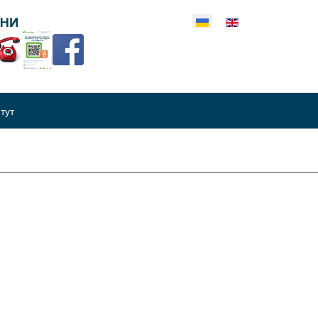
еріть свою мову
итут