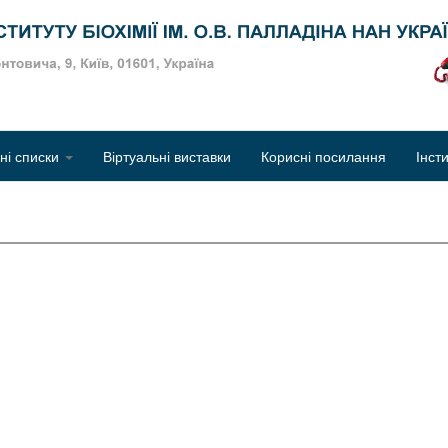
Об
чні списки
Віртуальні виставки
Корисні посилання
Інст