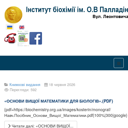
Оберіть свою мову
Книжкові видання
18 червня 2026
Перегляди: 592
«ОСНОВИ ВИЩОЇ
МАТЕМАТИКИ ДЛЯ БІОЛОГІВ».(PDF)
{pdf=https://biochemistry.org.ua/images/kosterin/monograf/
Навч.Посібник_Основи_Вищої_Математики.pdf|100%|300|google}
Читати далі: «ОСНОВИ ВИЩОЇ...