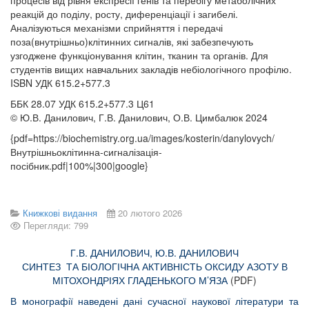
реакцій до поділу, росту, диференціації і загибелі.
Аналізуються механізми сприйняття і передачі
поза(внутрішньо)клітинних сигналів, які забезпечують
узгоджене функціонування клітин, тканин та органів. Для
студентів вищих навчальних закладів небіологічного профілю.
ISBN УДК 615.2+577.3
ББК 28.07 УДК 615.2+577.3 Ц61
© Ю.В. Данилович, Г.В. Данилович, О.В. Цимбалюк 2024
{pdf=https://biochemistry.org.ua/images/kosterin/danylovych/
Внутрішньоклітинна-сигналізація-
посібник.pdf|100%|300|google}
Книжкові видання
20 лютого 2026
Перегляди: 799
Г.В. ДАНИЛОВИЧ, Ю.В. ДАНИЛОВИЧ
СИНТЕЗ ТА БІОЛОГІЧНА АКТИВНІСТЬ ОКСИДУ АЗОТУ В
МІТОХОНДРІЯХ ГЛАДЕНЬКОГО М’ЯЗА
(PDF)
В монографії наведені дані сучасної наукової літератури та