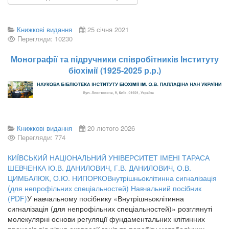
Книжкові видання
25 січня 2021
Перегляди: 10230
Монографії та підручники співробітників Інституту
біохімії (1925-2025 р.р.)
Книжкові видання
20 лютого 2026
Перегляди: 774
КИЇВСЬКИЙ НАЦІОНАЛЬНИЙ УНІВЕРСИТЕТ ІМЕНІ ТАРАСА
ШЕВЧЕНКА Ю.В. ДАНИЛОВИЧ, Г.В. ДАНИЛОВИЧ, О.В.
ЦИМБАЛЮК, О.Ю. НИПОРКОВнутрішньоклітинна сигналізація
(для непрофільних спеціальностей) Навчальний посібник
(PDF)
У навчальному посібнику «Внутрішньоклітинна
сигналізація (для непрофільних спеціальностей)» розглянуті
молекулярні основи регуляції фундаментальних клітинних
процесів від рівня експресії генів та перебігу метаболічних