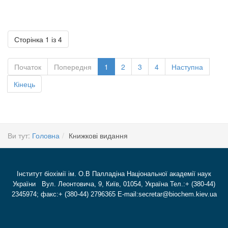
Сторінка 1 із 4
Початок
Попередня
1
2
3
4
Наступна
Кінець
Ви тут:
Головна
Книжкові видання
Інститут біохімії ім. О.В Палладіна Національної академії наук
України Вул. Леонтовича, 9, Київ, 01054, Україна Тел.:+ (380-44)
2345974; факс:+ (380-44) 2796365 E-mail:secretar@biochem.kiev.ua