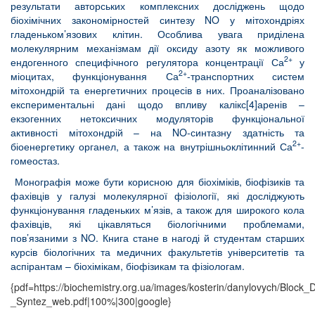
результати авторських комплексних досліджень щодо
біохімічних закономірностей синтезу NO у мітохондріях
гладеньком’язових клітин. Особлива увага приділена
молекулярним механізмам дії оксиду азоту як можливого
2+
ендогенного специфічного регулятора концентрації Са
у
2+
міоцитах, функціонування Са
-транспортних систем
мітохондрій та енергетичних процесів в них. Проаналізовано
експериментальні дані щодо впливу калікс[4]аренів –
екзогенних нетоксичних модуляторів функціональної
активності мітохондрій – на NO-синтазну здатність та
2+
біоенергетику органел, а також на внутрішньоклітинний Са
-
гомеостаз.
Монографія може бути корисною для біохіміків, біофізиків та
фахівців у галузі молекулярної фізіології, які досліджують
функціонування гладеньких м’язів, а також для широкого кола
фахівців, які цікавляться біологічними проблемами,
пов’язаними з NO. Книга стане в нагоді й студентам старших
курсів біологічних та медичних факультетів університетів та
аспірантам – біохімікам, біофізикам та фізіологам.
{pdf=https://biochemistry.org.ua/images/kosterin/danylovych/Block_
_Syntez_web.pdf|100%|300|google}