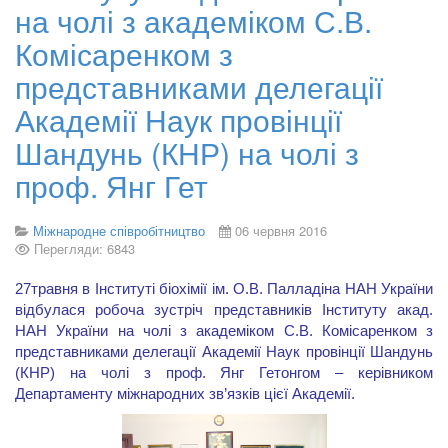
на чолі з академіком С.В.
Комісаренком з
представниками делегації
Академії Наук провінції
Шандунь (КНР) на чолі з
проф. Янг Гет
Міжнародне співробітництво
06 червня 2016
Перегляди: 6843
2
7
травня в Інституті біохімії ім. О.В. Палладіна НАН України
відбулася робоча зустріч представників Інституту акад.
НАН України на чолі з академіком С.В. Комісаренком з
представниками делегації Академії Наук провінції Шандунь
(КНР) на чолі з проф. Янг Гетонгом – керівником
Департаменту міжнародних зв’язків цієї Академії.