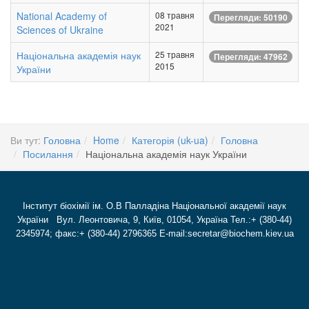
National Academy of
08 травня
Перегляди: 50190
2021
Sciences of Ukraine
Національна академія наук
25 травня
Перегляди: 47962
2015
України
Ви тут:
Головна
Home
Категорія (uk-ua)
Головна
Посилання
Національна академія наук України
Інститут біохімії ім. О.В Палладіна Національної академії наук
України Вул. Леонтовича, 9, Київ, 01054, Україна Тел.:+ (380-44)
2345974; факс:+ (380-44) 2796365 E-mail:secretar@biochem.kiev.ua