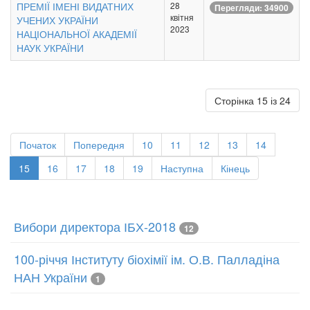
ПРЕМІЇ ІМЕНІ ВИДАТНИХ
28
Перегляди: 34900
квітня
УЧЕНИХ УКРАЇНИ
2023
НАЦІОНАЛЬНОЇ АКАДЕМІЇ
НАУК УКРАЇНИ
Сторінка 15 із 24
Початок
Попередня
10
11
12
13
14
15
16
17
18
19
Наступна
Кінець
Вибори директора ІБХ-2018
12
100-річчя Інституту біохімії ім. О.В. Палладіна
НАН України
1