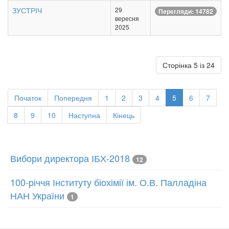
ЗУСТРІЧ
29
Перегляди: 14782
вересня
2025
Сторінка 5 із 24
Початок
Попередня
1
2
3
4
5
6
7
8
9
10
Наступна
Кінець
Вибори директора ІБХ-2018
12
100-річчя Інституту біохімії ім. О.В. Палладіна
НАН України
1