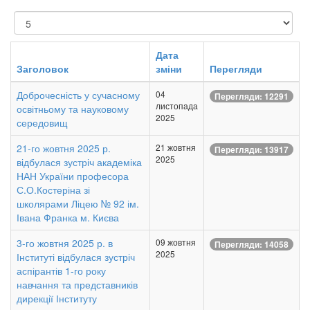
Показувати
Дата
Заголовок
зміни
Перегляди
Доброчесність у сучасному
04
Перегляди: 12291
листопада
освітньому та науковому
2025
середовищ
21-го жовтня 2025 р.
21 жовтня
Перегляди: 13917
2025
відбулася зустріч академіка
НАН України професора
С.О.Костеріна зі
школярами Ліцею № 92 ім.
Івана Франка м. Києва
3-го жовтня 2025 р. в
09 жовтня
Перегляди: 14058
2025
Інституті відбулася зустріч
аспірантів 1-го року
навчання та представників
дирекції Інституту