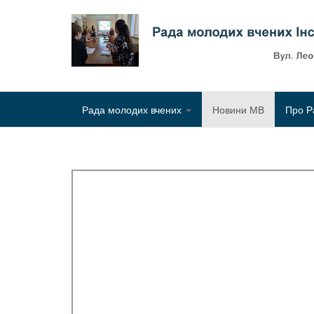
Рада молодих вчених
Новини МВ
Про Р