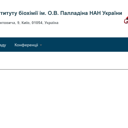
Об
аду
Конференціі