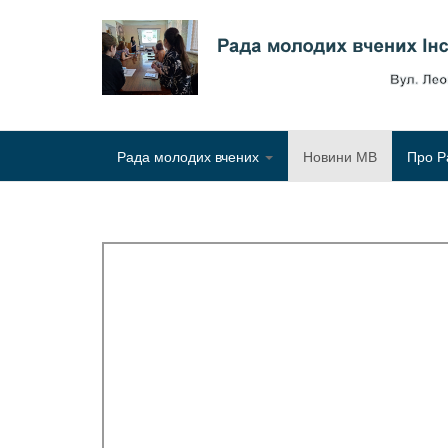
Рада молодих вчених
Новини МВ
Про Р