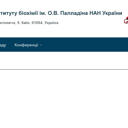
Об
аду
Конференціі