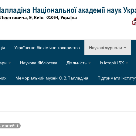
Об
ція
Українське біохімічне товариство
Наукові журнали
нари
Наукова бібліотека
Діяльність
Із історії ІБХ
них
Меморіальний музей О.В.Палладіна
Підтримати інститу
ь статей: 1