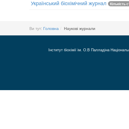
Український біохімічний журнал
Кількість с
Ви тут:
Головна
Наукові журнали
Інститут біохімії ім. О.В Палладіна Національ