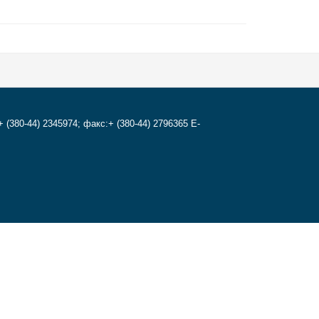
+ (380-44) 2345974; факс:+ (380-44) 2796365 E-