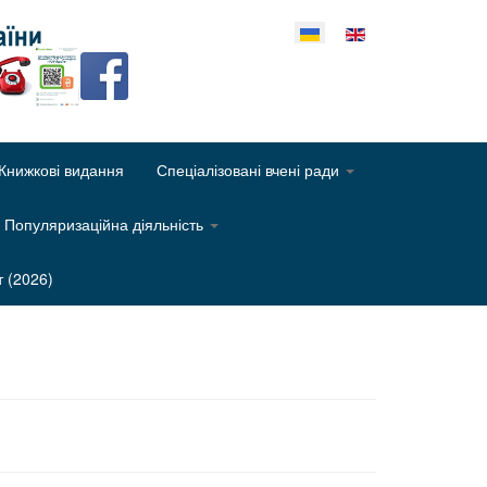
еріть свою мову
Книжкові видання
Спеціалізовані вчені ради
Популяризаційна діяльність
т (2026)