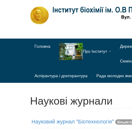
Головна
Дирек
Про Інститут
Семі
Аспірантура і докторантура
Рада молодих вче
Наукові журнали
Науковий журнал "Біотехнологія"
Кількіст