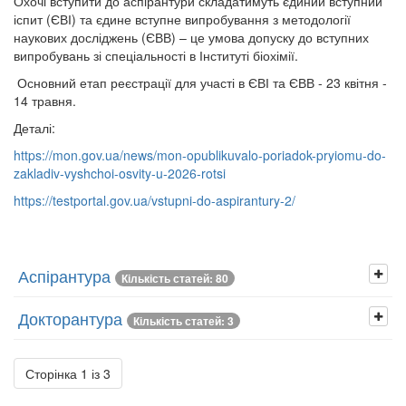
Охочі вступити до аспірантури складатимуть єдиний вступний
іспит (ЄВІ) та єдине вступне випробування з методології
наукових досліджень (ЄВВ) – це умова допуску до вступних
випробувань зі спеціальності в Інституті біохімії.
Основний етап реєстрації для участі в ЄВІ та ЄВВ - 23 квітня -
14 травня.
Деталі:
https://mon.gov.ua/news/mon-opublikuvalo-poriadok-pryiomu-do-
zakladiv-vyshchoi-osvity-u-2026-rotsi
https://testportal.gov.ua/vstupni-do-aspirantury-2/
Аспірантура
Кількість статей: 80
Докторантура
Кількість статей: 3
Сторінка 1 із 3