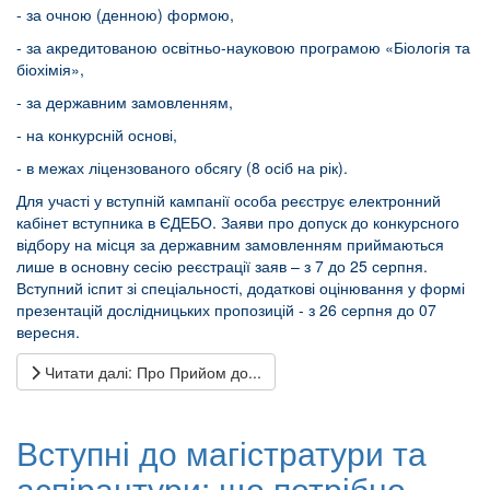
- за очною (денною) формою,
- за акредитованою освітньо-науковою програмою «Біологія та
біохімія»,
- за державним замовленням,
- на конкурсній основі,
- в межах ліцензованого обсягу (8 осіб на рік).
Для участі у вступній кампанії особа реєструє електронний
кабінет вступника в ЄДЕБО. Заяви про допуск до конкурсного
відбору на місця за державним замовленням приймаються
лише в основну сесію реєстрації заяв – з 7 до 25 серпня.
Вступний іспит зі спеціальності, додаткові оцінювання у формі
презентацій дослідницьких пропозицій - з 26 серпня до 07
вересня.
Читати далі: Про Прийом до...
Вступні до магістратури та
аспірантури: що потрібно