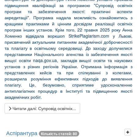
підвищення кваліфікації за програмою "Супровід освітніх
програм та забезпечення якості: практичні аспекти
акредитації". Програма надала можливість ознайомитись з
кращими практиками й цінним досвідом реалізації освітніх
програм інших установ. Крім того, 22 травня 2025 року Анна
Хоменко відвідала воркшоп StrikePlagiarism.com у Львові,
присвячений актуальним питанням академічної доброчесності
та плагіату в освітньому середовищі. До заходу долучилися
представники Національного агенства із забезпечення якості
вищої освіти
naqa.gov.ua
, закладів вищої освіти та наукових
установ з різних регіонів України. Отримана інформація з
представлених кейсів та при спілкуванні з колегами,
розширила розуміння ефективних підходів до виявлення
плагіату. Це, безумовно, сприятиме удосконаленню
антиплагіатних процедур в Інституті та підвищенню якості
академічних робіт.
Читати далі: Супровід освітніх...
Аспірантура
Кількість статей: 80