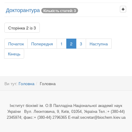
Докторантура
Кількість статей: 3
Сторінка 2 із 3
Початок
Попередня
1
2
3
Наступна
Кінець
Ви тут:
Головна
Головна
Інститут біохімії ім. О.В Палладіна Національної академії наук
України Вул. Леонтовича, 9, Київ, 01054, Україна Тел.:+ (380-44)
2345974; факс:+ (380-44) 2796365 E-mail:secretar@biochem.kiev.ua