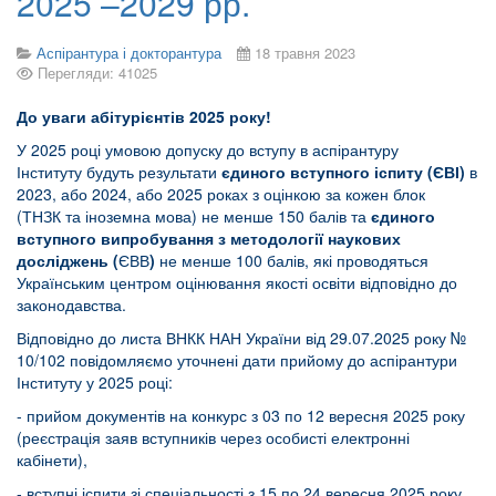
2025 –2029 рр.
Аспірантура і докторантура
18 травня 2023
Перегляди: 41025
До уваги
абітурієнтів
2025 року!
У 2025 році умовою допуску до вступу в аспірантуру
Інституту будуть результати
єдиного вступного іспиту (ЄВІ)
в
2023, або 2024, або 2025 роках з оцінкою за кожен блок
(ТНЗК та іноземна мова) не менше 150 балів та
єдиного
вступного випробування з методології наукових
досліджень (
ЄВВ
)
не менше 100 балів, які проводяться
Українським центром оцінювання якості освіти відповідно до
законодавства.
Відповідно до листа ВНКК НАН України від 29.07.2025 року №
10/102 повідомляємо уточнені дати прийому до аспірантури
Інституту у 2025 році:
- прийом документів на конкурс з 03 по 12 вересня 2025 року
(реєстрація заяв вступників через особисті електронні
кабінети),
- вступні іспити зі спеціальності з 15 по 24 вересня 2025 року,