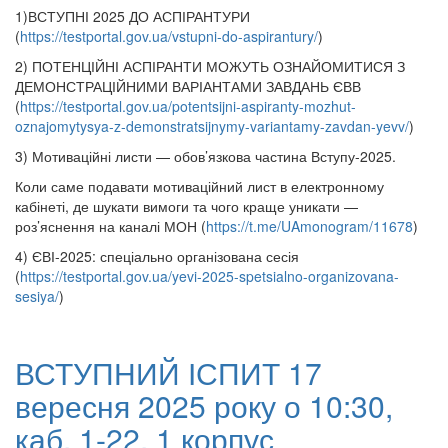
1)ВСТУПНІ 2025 ДО АСПІРАНТУРИ
(
https://testportal.gov.ua/vstupni-do-aspirantury/
)
2) ПОТЕНЦІЙНІ АСПІРАНТИ МОЖУТЬ ОЗНАЙОМИТИСЯ З
ДЕМОНСТРАЦІЙНИМИ ВАРІАНТАМИ ЗАВДАНЬ ЄВВ
(
https://testportal.gov.ua/potentsijni-aspiranty-mozhut-
oznajomytysya-z-demonstratsijnymy-variantamy-zavdan-yevv/
)
3) Мотиваційні листи — обов’язкова частина Вступу-2025.
Коли саме подавати мотиваційний лист в електронному
кабінеті, де шукати вимоги та чого краще уникати —
роз’яснення на каналі МОН (
https://t.me/UAmonogram/11678
)
4) ЄВІ-2025: спеціально організована сесія
(
https://testportal.gov.ua/yevi-2025-spetsialno-organizovana-
sesiya/
)
ВСТУПНИЙ ІСПИТ 17
вересня 2025 року о 10:30,
каб. 1-22, 1 корпус