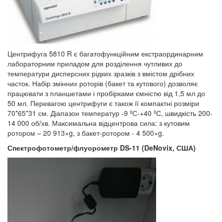
Центрифуга 5810 R є багатофункційним екстраординарним
лабораторним приладом для розділення чутливих до
температури дисперсних рідких зразків з вмістом дрібних
часток. Набір змінних роторів (бакет та кутового) дозволяє
працювати з планшетами і пробірками ємністю від 1,5 мл до
50 мл. Перевагою центрифуги є також її компактні розміри
70*65*31 см. Діапазон температур -9 ºС-+40 ºС, швидкість 200-
14 000 об/хв. Максимальна відцентрова сила: з кутовим
ротором – 20 913×g, з бакет-ротором - 4 500×g.
Спектрофотометр/флуорометр DS-11 (DeNovix, США)