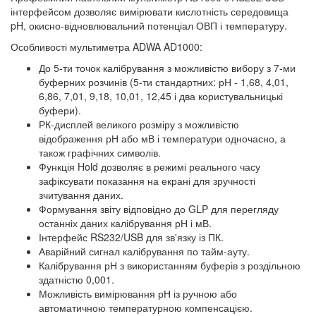
інтерфейсом дозволяє вимірювати кислотність середовища
pH, окисно-відновлювальний потенціал ОВП і температуру.
Особливості мультиметра ADWA AD1000:
До 5-ти точок калібрування з можливістю вибору з 7-ми
буферних розчинів (5-ти стандартних: рН - 1,68, 4,01,
6,86, 7,01, 9,18, 10,01, 12,45 і два користувальницькі
буфери).
РК-дисплей великого розміру з можливістю
відображення рН або мВ і температури одночасно, а
також графічних символів.
Функція Hold дозволяє в режимі реального часу
зафіксувати показання на екрані для зручності
зчитування даних.
Формування звіту відповідно до GLP для перегляду
останніх даних калібрування рН і мВ.
Інтерфейс RS232/USB для зв'язку із ПК.
Аварійний сигнал калібрування по тайм-ауту.
Калібрування рН з використанням буферів з роздільною
здатністю 0,001.
Можливість вимірювання рН із ручною або
автоматичною температурною компенсацією.