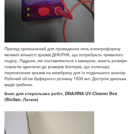
Прилад призначений для проведення гель-електрофорезу
великої кількості зразків ДНК/РНК, що потребують тривалого
поділу. Піддони, які поставляються з камерою, мають розміри
повністю ідентичні до розмірів блотерів, що полегшує
перенесення зразків на мембрану для їх подальшого аналізу.
Робочий об’єм буферного розчину 1500 мл. Доступні декілька
видів гребінок.
Бокс для стерильних робіт,
DNA
/
RNA
UV
-
Cleaner
Box
(Bio
S
an,
Латвія)