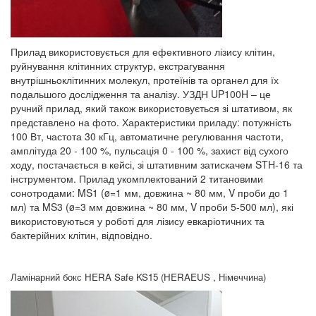
Прилад використовується для ефективного лізису клітин,
руйнування клітинних структур, екстрагування
внутрішньоклітинних молекул, протеїнів та органел для їх
подальшого дослідження та аналізу. УЗДН UP100H – це
ручний прилад, який також використовується зі штативом, як
представлено на фото. Характеристики приладу: потужність
100 Вт, частота 30 кГц, автоматичне регулювання частоти,
амплітуда 20 - 100 %, пульсація 0 - 100 %, захист від сухого
ходу, постачається в кейсі, зі штативним затискачем STH-16 та
інструментом. Прилад укомплектований 2 титановими
сонотродами: MS1 (ø=1 мм, довжина ~ 80 мм, V проби до 1
мл) та MS3 (ø=3 мм довжина ~ 80 мм, V проби 5-500 мл), які
використовуються у роботі для лізису евкаріотичних та
бактерійних клітин, відповідно.
Ламінарний бокс HERA Safe KS15 (HERAEUS , Німеччина)