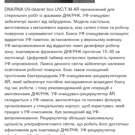
DNA/RNA UV-cleaner box UVC/T-M-AR призначений для
стерильних робіт із зразками ДНК/РНК. УФ-очищувач
забезпечує захист від забруднень. Модель настільна,
виготовлена з металевого каркаса, має скляні стінки та робочу
поверхню з нержавіючої сталі. Бокси УФ-очищувачів оснащені
відкритою УФ-лампою, встановленою у верхньому ковпаку.
УФ-випромінювання від відкритих ламп дезінфікує робочу
зону, інактивуючи фрагменти ДНК/РНК протягом 15–30 хв
експозиції. Цифровий таймер контролює тривалість прямого
УФ-опромінення. Лампа денного світла забезпечує належне
освітлення робочої поверхні. Бокс також оснащений
проточним бактерицидним УФ-очищувачем–рециркулятором
AR, який забезпечує постійне знезараження всередині боксу
під час роботи, і тому рекомендований для операцій з
ампліконами ДНК/РНК. УФ-очищувач–рециркулятор AR
складається з УФ-лампи, вентилятора та пилових фільтрів,
організованих у спеціальному корпусі, щоб користувач, який
працює з УФ-очисником, був захищений від УФ-
випромінювання. Рециркулятор збільшує максимальну
щільність ультрафіолетового світла, що робить його достатньо
ефективним для інактивації ДНК/РНК. УФ-рециркулятор