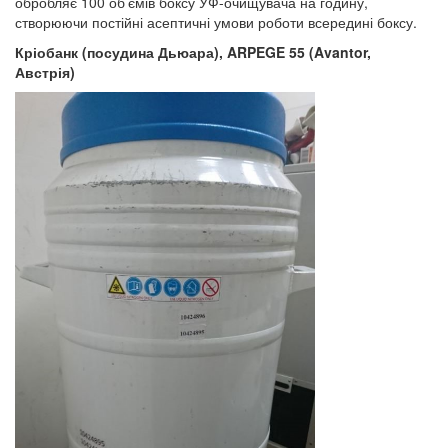
обробляє 100 об’ємів боксу УФ-очищувача на годину,
створюючи постійні асептичні умови роботи всередині боксу.
Кріобанк (посудина Дьюара)
,
ARPEGE 55
(
Avantor
,
Австрія)