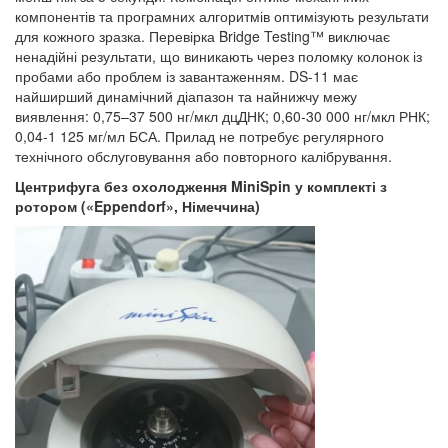
компонентів та програмних алгоритмів оптимізують результати
для кожного зразка. Перевірка Bridge Testing™ виключає
ненадійні результати, що виникають через поломку колонок із
пробами або проблем із завантаженням. DS-11 має
найширший динамічний діапазон та найнижчу межу
виявлення: 0,75–37 500 нг/мкл дцДНК; 0,60-30 000 нг/мкл РНК;
0,04-1 125 мг/мл БСА. Прилад не потребує регулярного
технічного обслуговування або повторного калібрування.
Центрифуга без охолодження
MiniSpin
у комплекті з
ротором («Eppendorf», Німеччина)