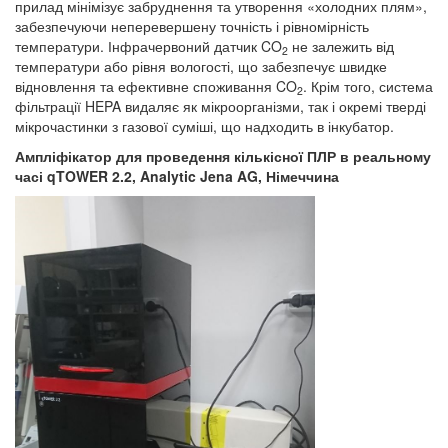
прилад мінімізує забруднення та утворення «холодних плям»,
забезпечуючи неперевершену точність і рівномірність
температури. Інфрачервоний датчик CO
не залежить від
2
температури або рівня вологості, що забезпечує швидке
відновлення та ефективне споживання CO
. Крім того, система
2
фільтрації HEPA видаляє як мікроорганізми, так і окремі тверді
мікрочастинки з газової суміші, що надходить в інкубатор.
Ампліфікатор для проведення кількісної ПЛР в реальному
часі
qTOWER
2.2,
Analytic
Jena
AG
, Німеччина