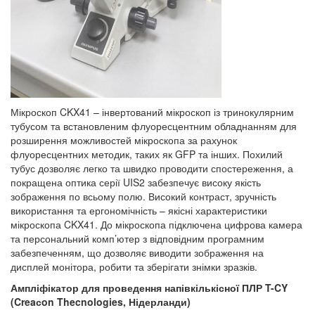
Мікроскоп CKX41 – інвертований мікроскоп із тринокулярним
тубусом та встановленим флуоресцентним обладнанням для
розширення можливостей мікроскопа за рахунок
флуоресцентних методик, таких як GFP та інших. Похилий
тубус дозволяє легко та швидко проводити спостереження, а
покращена оптика серії UIS2 забезпечує високу якість
зображення по всьому полю. Високий контраст, зручність
використання та ергономічність – якісні характеристики
мікроскопа CKX41. До мікроскопа підключена цифрова камера
та персональний комп’ютер з відповідним програмним
забезпеченням, що дозволяє виводити зображення на
дисплей монітора, робити та зберігати знімки зразків.
Ампліфікатор для проведення напівкількісної ПЛР
T-CY
(Creaсon Thecnologies, Нідерланди)