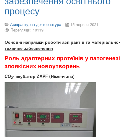
забезпечення освітнього
процесу
Аспірантура і докторантура
15 червня 2021
Перегляди: 10119
Основні напрямки роботи аспірантів та матеріально-
технічне забезпечення
Роль адаптерних протеїнів у патогенезі
злоякісних новоутворень
CO
-інкубатор
ZAPF
(Німеччина)
2