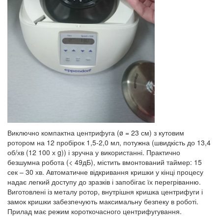
Виключно компактна центрифуга (ø = 23 см) з кутовим
ротором на 12 пробірок 1,5-2,0 мл, потужна (швидкість до 13,4
об/хв (12 100 х g)) і зручна у використанні. Практично
безшумна робота (< 49дБ), містить вмонтований таймер: 15
сек – 30 хв. Автоматичне відкривання кришки у кінці процесу
надає легкий доступу до зразків і запобігає їх перегріванню.
Виготовлені із металу ротор, внутрішня кришка центрифуги і
замок кришки забезпечують максимальну безпеку в роботі.
Прилад має режим короткочасного центрифугування.