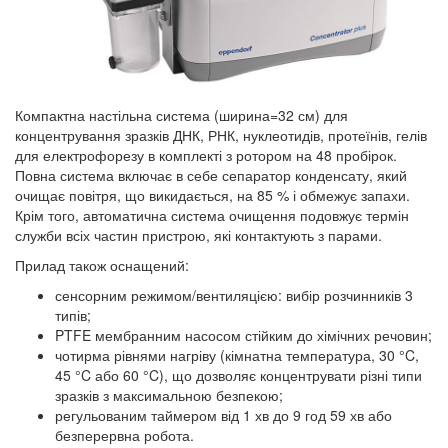
Компактна настільна система (ширина=32 см) для
концентрування зразків ДНК, РНК, нуклеотидів, протеїнів, гелів
для електрофорезу в комплекті з ротором на 48 пробірок.
Повна система включає в себе сепаратор конденсату, який
очищає повітря, що викидається, на 85 % і обмежує запахи.
Крім того, автоматична система очищення подовжує термін
служби всіх частин пристрою, які контактують з парами.
Прилад також оснащений:
сенсорним режимом/вентиляцією: вибір розчинників 3
типів;
PTFE мембранним насосом стійким до хімічних речовин;
чотирма рівнями нагріву (кімнатна температура, 30 °C,
45 °C або 60 °C), що дозволяє концентрувати різні типи
зразків з максимальною безпекою;
регульованим таймером від 1 хв до 9 год 59 хв або
безперервна робота.