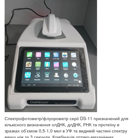
Спектрофотометр/флуорометр серії DS-11 призначений для
кількісного визначення олДНК, длДНК, РНК та протеїну в
зразках об’ємом 0,5-1,0 мкл в УФ та видимій частині спектру
менш ніж за 3 секунди. Комбінація оптико-механічних