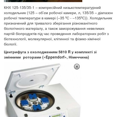
КНХ 125-135/35-1 – компресійний низькотемпературний
холодильник (125 – об’єм робочої камери, л, 135/35 – діапазон
робочої температури в камері (‒35 ºС - ‒135ºС)). Холодильник
призначений для тривалого зберігання різноманітного
біологічного матеріалу, а також заморожування невеликих
партій біопродуктів під час проведення лабораторних робіт з
біотехнології, молекулярної, клітинної та фізико-хімічної
біології.
Центрифуга з охолодженням 5810 R у комплекті зі
змінними роторами («Eppendorf», Німеччина)