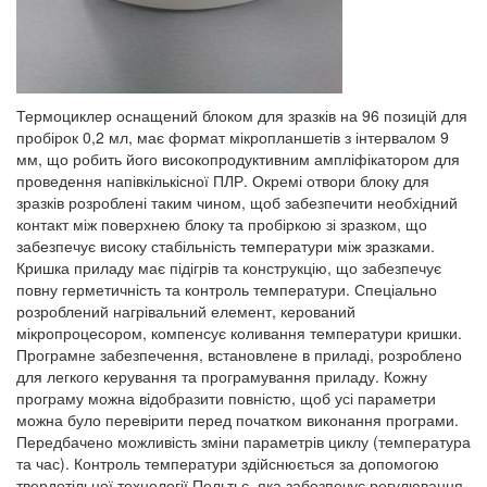
Термоциклер оснащений блоком для зразків на 96 позицій для
пробірок 0,2 мл, має формат мікропланшетів з інтервалом 9
мм, що робить його високопродуктивним ампліфікатором для
проведення напівкількісної ПЛР. Окремі отвори блоку для
зразків розроблені таким чином, щоб забезпечити необхідний
контакт між поверхнею блоку та пробіркою зі зразком, що
забезпечує високу стабільність температури між зразками.
Кришка приладу має підігрів та конструкцію, що забезпечує
повну герметичність та контроль температури. Спеціально
розроблений нагрівальний елемент, керований
мікропроцесором, компенсує коливання температури кришки.
Програмне забезпечення, встановлене в приладі, розроблено
для легкого керування та програмування приладу. Кожну
програму можна відобразити повністю, щоб усі параметри
можна було перевірити перед початком виконання програми.
Передбачено можливість зміни параметрів циклу (температура
та час). Контроль температури здійснюється за допомогою
твердотільної технології Пельтьє, яка забезпечує регулювання