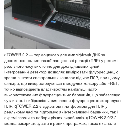
qTOWER 2.2 — термоциклер для ампліфікації ДНК за
допомогою полімеразної ланцюгової реакції (ПЛР) у режимі
реального часу виключно для дослідницьких цілей.
Інтегрований детектор дозволяє вимірювати флуоресценцію
зразка в шести спектральних каналах під час ПЛР, при цьому
фільтри, що використовуються в модулях кольору або FRET,
точно відповідають властивостям найбільш часто
використовуваних флуоресцентних барвників, що забезпечує
чутливість і вибірковість. виявлення флуоресцентних продуктів
ПЛР. qTOWER 2.2 є відкритою платформою для ПЛР у
реальному часі та підтримує як інтеркалюючі барвники, так і
окремі зразки та набори різних виробників. qTOWER 2.0/2.2
можна використовувати в різних програмах, таких як аналіз