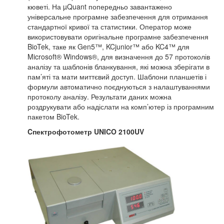
кюветі. На µQuant попередньо завантажено
універсальне програмне забезпечення для отримання
стандартної кривої та статистики. Оператор може
використовувати оригінальне програмне забезпечення
BioTek, таке як Gen5™, KCjunior™ або KC4™ для
Microsoft® Windows®, для визначення до 57 протоколів
аналізу та шаблонів бланкування, які можна зберігати в
пам’яті та мати миттєвий доступ. Шаблони планшетів і
формули автоматично поєднуються з налаштуваннями
протоколу аналізу. Результати даних можна
роздрукувати або надіслати на комп’ютер із програмним
пакетом BioTek.
C
пектрофотом
етр
UNICO
2100
UV