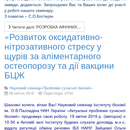
завжди, додаються. Запрошуємо Вас та Ваших колег до участі
у роботі нашого семінару.
З повагою – С.О.Костерін.
Читати далі: РОЗРОБКА АФІННИХ...
«Розвиток оксидативно-
нітрозативного стресу у
щурів за аліментарного
остеопорозу та дії вакцини
БЦЖ
Науковий семінар«Проблеми сучасної біохімії»
08 квітня 2016
Перегляди: 6734
Шановні колеги, вітаю Вас! Науковий семінар Інституту біохімії
ім. О.В.Палладіна НАН України «Актуальні проблеми сучасної
біохімії» продовжує свою роботу. 19 квітня 2016 р. (вівторок) о
10-30 в Актовій залі Інституту будемо слухати доповідь м.н.с.
відділу регуляції обміну речовин ІБХ НАНУ Зайцевої Ольги