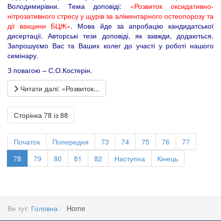
Володимирівни. Тема доповіді:
«
Розвиток оксидативно-
нітрозативного стресу у щурів за аліментарного остеопорозу та
дії вакцини БЦЖ
»
. Мова йде за апробацію кандидатської
дисертації. Авторські тези доповіді, як завжди, додаються.
Запрошуємо Вас та Ваших колег до участі у роботі нашого
семінару.
З повагою – С.О.Костерін.
Читати далі: «Розвиток...
Сторінка 78 із 88
Початок
Попередня
73
74
75
76
77
78
79
80
81
82
Наступна
Кінець
Ви тут:
Головна
Home