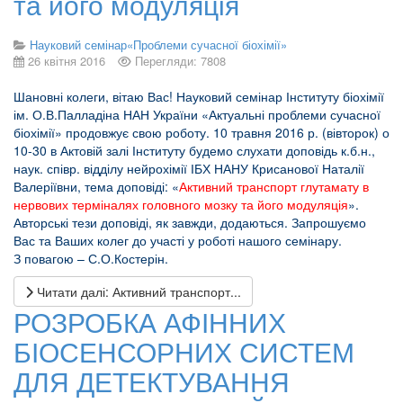
та його модуляція
Науковий семінар«Проблеми сучасної біохімії»
26 квітня 2016
Перегляди: 7808
Шановні колеги, вітаю Вас! Науковий семінар Інституту біохімії
ім. О.В.Палладіна НАН України «Актуальні проблеми сучасної
біохімії» продовжує свою роботу. 10 травня 2016 р. (вівторок) о
10-30 в Актовій залі Інституту будемо слухати доповідь к.б.н.,
наук. співр. відділу нейрохімії ІБХ НАНУ Крисанової Наталії
Валеріївни, тема доповіді: «
Активний транспорт глутамату в
нервових терміналях головного мозку та його модуляція
».
Авторські тези доповіді, як завжди, додаються. Запрошуємо
Вас та Ваших колег до участі у роботі нашого семінару.
З повагою – С.О.Костерін.
Читати далі: Активний транспорт...
РОЗРОБКА АФІННИХ
БІОСЕНСОРНИХ СИСТЕМ
ДЛЯ ДЕТЕКТУВАННЯ