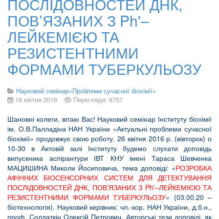
ПОСЛІДОВНОСТЕЙ ДНК,
ПОВ’ЯЗАНИХ З Ph'–
ЛЕЙКЕМІЄЮ ТА
РЕЗИСТЕНТНИМИ
ФОРМАМИ ТУБЕРКУЛЬОЗУ
Науковий семінар«Проблеми сучасної біохімії»
18 квітня 2016
Перегляди: 6757
Шановні колеги, вітаю Вас! Науковий семінар Інституту біохімії
ім. О.В.Палладіна НАН України «Актуальні проблеми сучасної
біохімії» продовжує свою роботу. 26 квітня 2016 р. (вівторок) о
10-30 в Актовій залі Інституту будемо слухати доповідь
випускника аспірантури ІВТ КНУ імені Тараса Шевченка
МАЦИШИНА Миколи Йосиповича, тема доповіді: «
РОЗРОБКА
АФІННИХ БІОСЕНСОРНИХ СИСТЕМ ДЛЯ ДЕТЕКТУВАННЯ
ПОСЛІДОВНОСТЕЙ ДНК, ПОВ’ЯЗАНИХ З Ph'–ЛЕЙКЕМІЄЮ ТА
РЕЗИСТЕНТНИМИ ФОРМАМИ ТУБЕРКУЛЬОЗУ
» (03.00.20 –
біотехнологія). Науковий керівник: чл.-кор. НАН України, д.б.н.,
проф. Солдаткін Олексій Петрович. Авторські тези доповіді, як