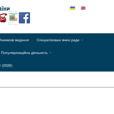
еріть свою мову
Книжкові видання
Спеціалізовані вчені ради
Популяризаційна діяльність
т (2026)