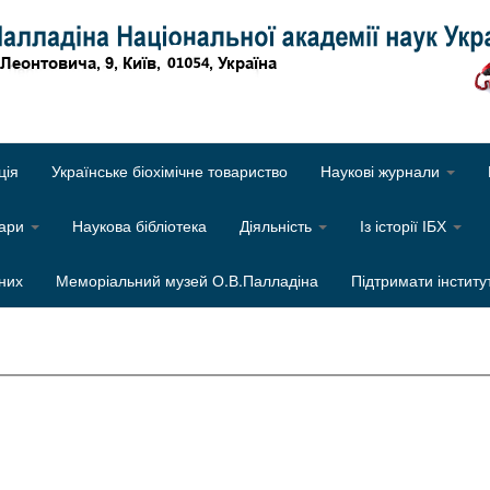
Об
ція
Українське біохімічне товариство
Наукові журнали
нари
Наукова бібліотека
Діяльність
Із історії ІБХ
них
Меморіальний музей О.В.Палладіна
Підтримати інститу