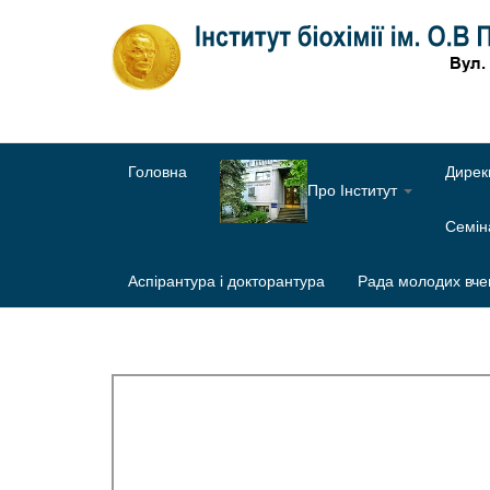
Головна
Дирек
Про Інститут
Семі
Аспірантура і докторантура
Рада молодих вче