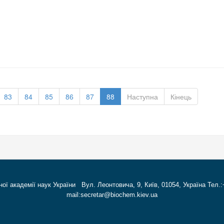
83
84
85
86
87
88
Наступна
Кінець
ної академії наук України Вул. Леонтовича, 9, Київ, 01054, Україна Тел.:
mail:secretar@biochem.kiev.ua