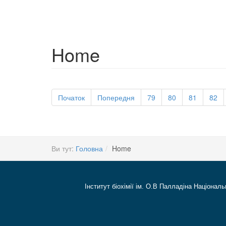
Home
Початок
Попередня
79
80
81
82
Ви тут:
Головна
Home
Інститут біохімії ім. О.В Палладіна Національ