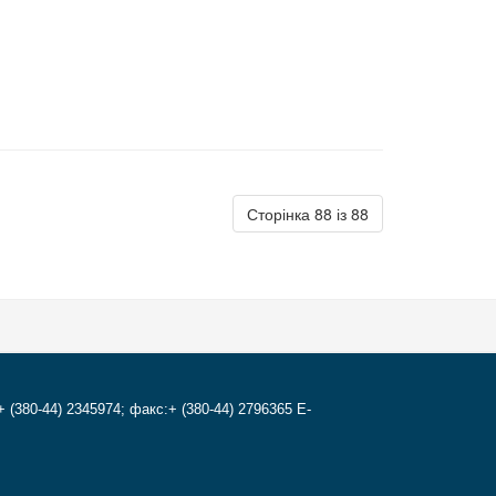
Сторінка 88 із 88
+ (380-44) 2345974; факс:+ (380-44) 2796365 E-