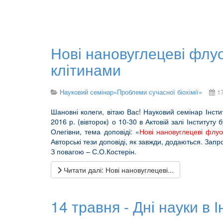
Нові нановуглецеві флуо
клітинами
Науковий семінар«Проблеми сучасної біохімії»
1
Шановні колеги, вітаю Вас! Науковий семінар Інсти
2016 р. (вівторок) о 10-30 в Актовій залі Інститут
Олегівни, тема доповіді: «
Нові нановуглецеві флуо
Авторські тези доповіді, як завжди, додаються. Зап
З повагою – С.О.Костерін.
Читати далі: Нові нановуглецеві...
14 травня - Дні науки в І