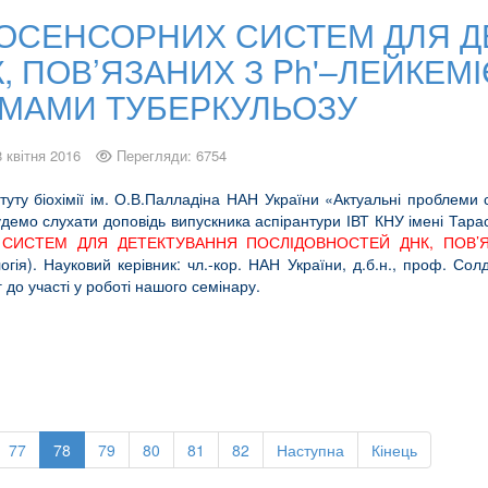
ІОСЕНСОРНИХ СИСТЕМ ДЛЯ 
 ПОВ’ЯЗАНИХ З Ph'–ЛЕЙКЕМ
МАМИ ТУБЕРКУЛЬОЗУ
8 квітня 2016
Перегляди: 6754
туту біохімії ім. О.В.Палладіна НАН України «Актуальні проблеми с
уту будемо слухати доповідь випускника аспірантури ІВТ КНУ імені
 СИСТЕМ ДЛЯ ДЕТЕКТУВАННЯ ПОСЛІДОВНОСТЕЙ ДНК, ПОВ’Я
огія). Науковий керівник: чл.-кор. НАН України, д.б.н., проф. Солд
до участі у роботі нашого семінару.
77
78
79
80
81
82
Наступна
Кінець