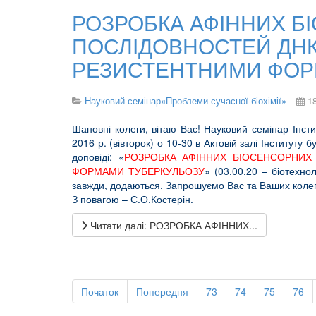
РОЗРОБКА АФІННИХ Б
ПОСЛІДОВНОСТЕЙ ДНК,
РЕЗИСТЕНТНИМИ ФОР
Науковий семінар«Проблеми сучасної біохімії»
1
Шановні колеги, вітаю Вас! Науковий семінар Інсти
2016 р. (вівторок) о 10-30 в Актовій залі Інстит
доповіді: «
РОЗРОБКА АФІННИХ БІОСЕНСОРНИХ
ФОРМАМИ ТУБЕРКУЛЬОЗУ
» (03.00.20 – біотехнол
завжди, додаються. Запрошуємо Вас та Ваших колег 
З повагою – С.О.Костерін.
Читати далі: РОЗРОБКА АФІННИХ...
Початок
Попередня
73
74
75
76