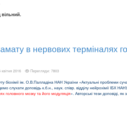
4
д вільний.
амату в нервових терміналях го
6 квітня 2016
Перегляди: 7803
уту біохімії ім. О.В.Палладіна НАН України «Актуальні проблеми суч
удемо слухати доповідь к.б.н., наук. співр. відділу нейрохімії ІБХ НА
ях головного мозку та його модуляція
». Авторські тези доповіді, я