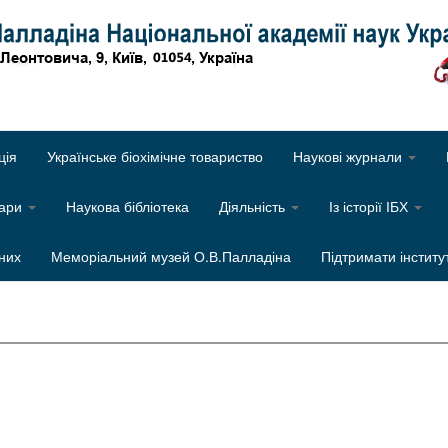
Об
ція
Українське біохімічне товариство
Наукові журнали
нари
Наукова бібліотека
Діяльність
Із історії ІБХ
них
Меморіальний музей О.В.Палладіна
Підтримати інститу