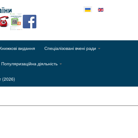
еріть свою мову
Книжкові видання
Спеціалізовані вчені ради
Популяризаційна діяльність
т (2026)