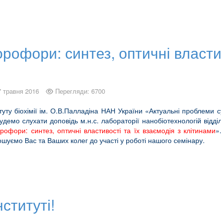
рофори: синтез, оптичні властив
7 травня 2016
Перегляди: 6700
туту біохімії ім. О.В.Палладіна НАН України «Актуальні проблеми с
у будемо слухати доповідь м.н.с. лабораторії нанобіотехнологій від
рофори: синтез, оптичні властивості та їх взаємодія з клітинами
»
рошуємо Вас та Ваших колег до участі у роботі нашого семінару.
нституті!