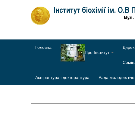
Головна
Дирек
Про Інститут
Семі
Аспірантура і докторантура
Рада молодих вче