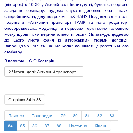
(вівторок) о 10-30 у Актовій залі Інституту відбудеться чергове
засідання семінару. Будемо слухати доповідь к.б.н., наук.
співробітника відділу нейрохімії ІБХ НАНУ Позднякової Наталії
Георгіївни «Активний транспорт ГАМК та його рецептор-
опосередкована модуляція в нервових терміналях головного
мозку щурів після перинатальної гіпоксії». Як завжди, додаємо
до цього листа файл із авторськими тезами доповіді.
Запрошуємо Вас та Ваших колег до участі у роботі нашого
семінару.
З повагою – С.О.Костерін.
Читати далі: Активний транспорт...
Сторінка 84 із 88
Початок
Попередня
79
80
81
82
83
84
85
86
87
88
Наступна
Кінець