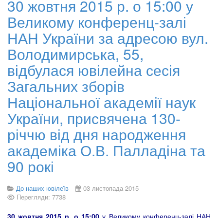
30 жовтня 2015 р. о 15:00 у
Великому конференц-залі
НАН України за адресою вул.
Володимирська, 55,
відбулася ювілейна сесія
Загальних зборів
Національної академії наук
України, присвячена 130-
річчю від дня народження
академіка О.В. Палладіна та
90 рокі
До наших ювілеїв
03 листопада 2015
Перегляди: 7738
30 жовтня 2015 р. о 15:00
у Великому конференц-залі НАН