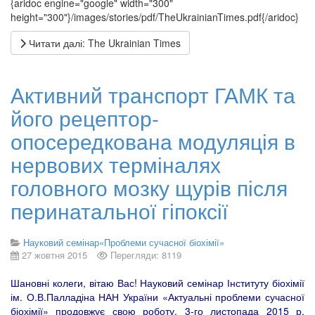
{aridoc engine="google" width="300"
height="300"}/images/stories/pdf/TheUkrainianTimes.pdf{/aridoc}
Читати далі: The Ukrainian Times
Активний транспорт ГАМК та
його рецептор-
опосередкована модуляція в
нервових терміналях
головного мозку щурів після
перинатальної гіпоксії
Науковий семінар«Проблеми сучасної біохімії»
27 жовтня 2015
Перегляди: 8119
Шановні колеги, вітаю Вас! Науковий семінар Інституту біохімії
ім. О.В.Палладіна НАН України «Актуальні проблеми сучасної
біохімії» продовжує свою роботу. 3-го листопада 2015 р.