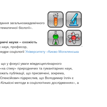
сідання загальноакадемічного
тематичної біології».
ничі науки – схожість
х наук, професор,
едри соціології
Університету «Києво-Могилянська
 що у фокусі уваги міждисциплінарного
«на стику» природничих та гуманітарних наук,
ежать публікації, що присвячені, зокрема,
Олексійович підкреслив, що Володимир Ілліч є
ількісні методи в соціологічних дослідженнях», а