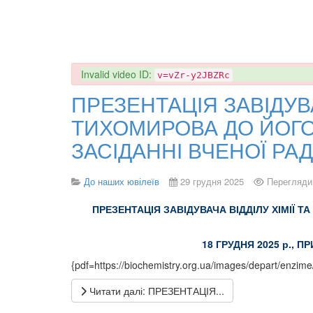
danger
Invalid video ID:
v=vZr-y2JBZRc
ПРЕЗЕНТАЦІЯ ЗАВІДУВАЧ
ТИХОМИРОВА ДО ЙОГО
ЗАСІДАННІ ВЧЕНОЇ РА
До наших ювілеїв
29 грудня 2025
Перегляди
ПРЕЗЕНТАЦІЯ ЗАВІДУВАЧА ВІДДІЛУ ХІМІЇ Т
18 ГРУДНЯ 2025 р., П
{pdf=https://biochemistry.org.ua/images/depart/enzim
Читати далі: ПРЕЗЕНТАЦІЯ...