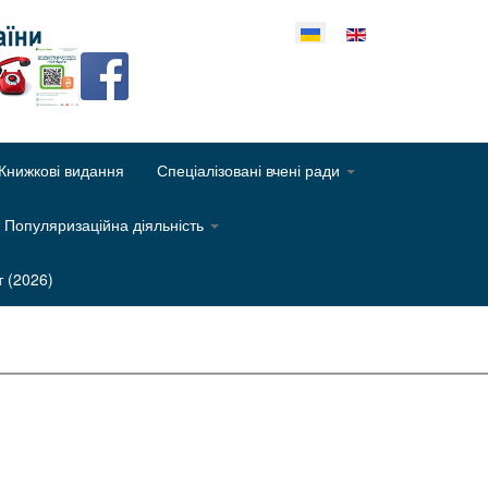
еріть свою мову
Книжкові видання
Спеціалізовані вчені ради
Популяризаційна діяльність
т (2026)