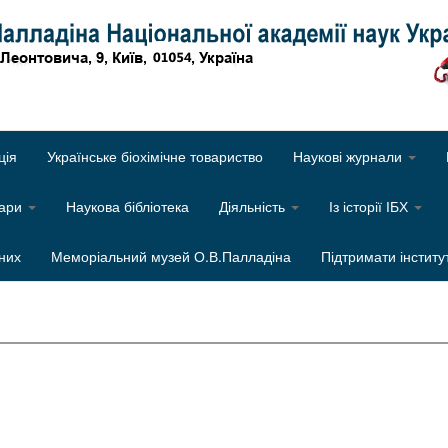
Об
ція
Українське біохімічне товариство
Наукові журнали
нари
Наукова бібліотека
Діяльність
Із історії ІБХ
них
Меморіальний музей О.В.Палладіна
Підтримати інститу