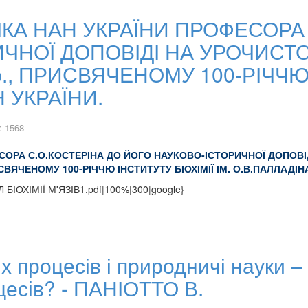
КА НАН УКРАЇНИ ПРОФЕСОРА 
ЧНОЇ ДОПОВІДІ НА УРОЧИСТО
р., ПРИСВЯЧЕНОМУ 100-РІЧЧЮ 
Н УКРАЇНИ.
: 1568
СОРА С.О.КОСТЕРІНА ДО ЙОГО НАУКОВО-ІСТОРИЧНОЇ ДОПОВІД
ИСВЯЧЕНОМУ 100-РІЧЧЮ ІНСТИТУТУ БІОХІМІЇ ІМ. О.В.ПАЛЛАДІНА
ДІЛ БІОХІМІЇ М'ЯЗІВ1.pdf|100%|300|google}
 процесів і природничі науки –
цесів? - ПАНІОТТО В.