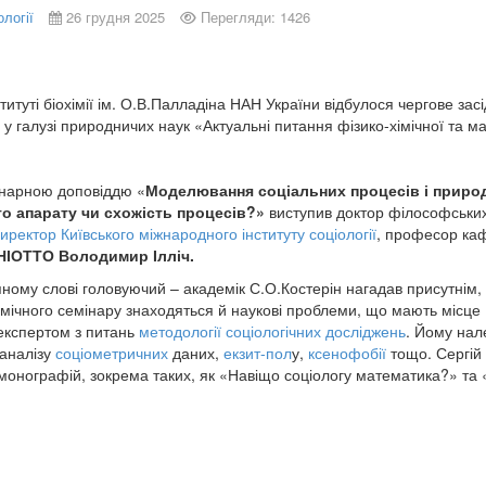
ології
26 грудня 2025
Перегляди: 1426
туті біохімії ім. О.В.Палладіна НАН України відбулося чергове за
у галузі природничих наук «Актуальні питання фізико-хімічної та ма
інарною доповіддю «
Моделювання соціальних процесів і природ
о апарату чи схожість процесів?»
виступив доктор філософськи
директор
Київського міжнародного інституту соціології
, професор каф
НІОТТО Володимир Ілліч.
пному слові головуючий – академік С.О.Костерін нагадав присутнім,
мічного семінару знаходяться й наукові проблеми, що мають місце 
 експертом з питань
методології
соціологічних досліджень
. Йому нал
 аналізу
соціометричних
даних,
екзит-пол
у,
ксенофобії
тощо. Сергій 
онографій, зокрема таких, як «Навіщо соціологу математика?» та «К