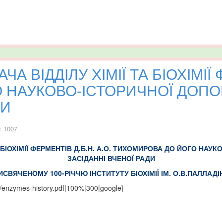
А ВІДДІЛУ ХІМІЇ ТА БІОХІМІЇ 
 НАУКОВО-ІСТОРИЧНОЇ ДОПО
ДИ
: 1007
А БІОХІМІЇ ФЕРМЕНТІВ Д.Б.Н. А.О. ТИХОМИРОВА ДО ЙОГО НА
ЗАСІДАННІ ВЧЕНОЇ РАДИ
РИСВЯЧЕНОМУ 100-РІЧЧЮ ІНСТИТУТУ БІОХІМІЇ ІМ. О.В.ПАЛЛАДІ
e/enzymes-history.pdf|100%|300|google}