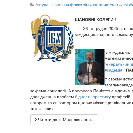
Актуальні питання фізико-хімічної та математичної бі
ШАНОВНІ КОЛЕГИ !
26-го грудня 2025 р. в Інсти
міждисциплінарного семінару 
Із міждисципл
математичног
генеральний 
Академія»
ПА
У своєму всту
загальноакаде
зокрема соціології. А професор Паніотто є відомим
дослідженню проблем
бідності
,
престиж
у професій,
автором та співавтором цікавих міждисциплінарних м
також інших.
Читати далі: Моделювання...