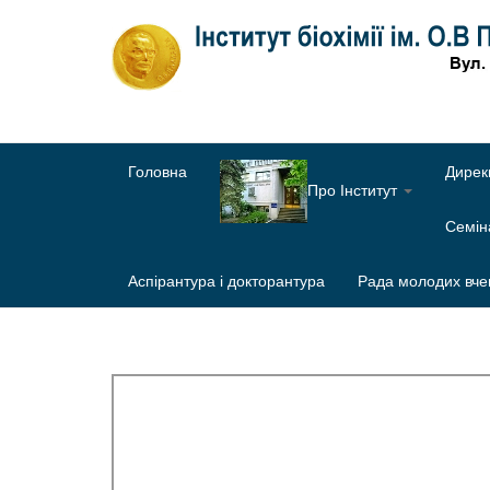
Головна
Дирек
Про Інститут
Семі
Аспірантура і докторантура
Рада молодих вче