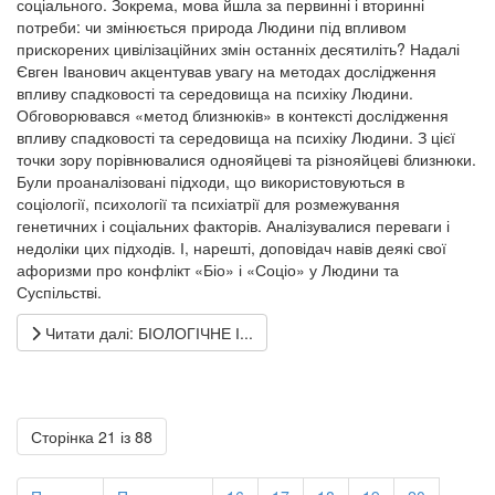
соціального. Зокрема, мова йшла за первинні і вторинні
потреби: чи змінюється природа Людини під впливом
прискорених цивілізаційних змін останніх десятиліть? Надалі
Євген Іванович акцентував увагу на методах дослідження
впливу спадковості та середовища на психіку Людини.
Обговорювався «метод близнюків» в контексті дослідження
впливу спадковості та середовища на психіку Людини. З цієї
точки зору порівнювалися однояйцеві та різнояйцеві близнюки.
Були проаналізовані підходи, що використовуються в
соціології, психології та психіатрії для розмежування
генетичних і соціальних факторів. Аналізувалися переваги і
недоліки цих підходів. І, нарешті, доповідач навів деякі свої
афоризми про конфлікт «Біо» і «Соціо» у Людини та
Суспільстві.
Читати далі: БІОЛОГІЧНЕ І...
Сторінка 21 із 88