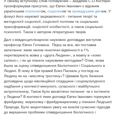
У своєму вступному слові головуючий – академік С.О.Костерін
проінформував присутніх, що Євген Іванович є відомим
українським
психолог
ом
,
соціолог
ом
та
громадським діяч
ем. У
фокусі його наукової зацікавленості - питання теорії та
методології соціології, соціології політики та соціальних
трансформацій, соціології особистості, а також соціальної
психології. Також є автором літературних творів.
Далі з міждисциплінарною науковою доповіддю виступив
професор Євген Головаха. Перш за все, він поставив
запитання: яким чином генетичні відмінності в 1%
перетворюють вовка у «друга Людини», а мавпу в «хомо
сапієнс», і як це пізнати науковими методами? Отже, мова
йшла за оцінку співвідношення Біологічного і Соціального в
Людині. В чому ж був правий Блез Паскаль у погляді на
Людину як на «мислячу тростину»? Цікавим було бачення
доповідача щодо еволюційної спадщини і соціокультурного
надбання у контексті минулого, сучасного і майбутнього
антропогенезу. Також було висвітлено питання: чи є інстинкти
у Людини? В контексті теми доповіді Євген Іванович торкнувся
фрейдизму, марксизму і фрейдомарксизму у пізнанні Людської
Природи. Було акцентовано увагу на аналізі сучасних підходів
до вирішення проблеми співвідношення біологічного і