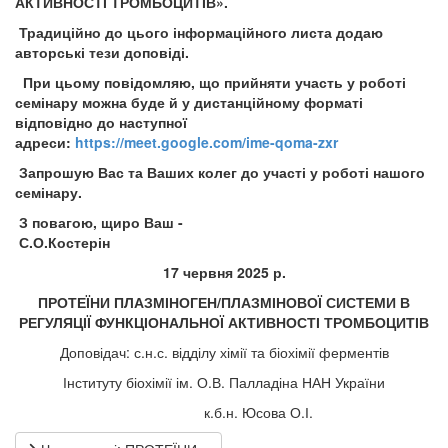
АКТИВНОСТІ ТРОМБОЦИТІВ».
Традиційно до цього інформаційного листа додаю
авторські тези доповіді.
При цьому повідомляю, що прийняти участь у роботі
семінару можна буде й у дистанційному форматі
відповідно до наступної
адреси:
https://meet.google.com/ime-qoma-zxr
Запрошую Вас та Ваших колег до участі у роботі нашого
семінару.
З повагою, щиро Ваш -
С.О.Костерін
17 червня 2025 р.
ПРОТЕЇНИ ПЛАЗМІНОГЕН/ПЛАЗМІНОВОЇ СИСТЕМИ В
РЕГУЛЯЦІЇ ФУНКЦІОНАЛЬНОЇ АКТИВНОСТІ ТРОМБОЦИТІВ
Доповідач: с.н.с. відділу хімії та біохімії ферментів
Інституту біохімії ім. О.В. Палладіна НАН України
к.б.н. Юсова О.І.