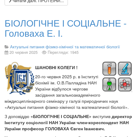
Читати далі: ПРОТЕЇНИ...
БІОЛОГІЧНЕ І СОЦІАЛЬНЕ -
Головаха Е. І.
Актуальні питання фізико-хімічної та математичної біології
20 червня 2025
Перегляди: 1945
ШАНОВНІ КОЛЕГИ !
20-го червня 2025 р. в Інституті
біохімії ім. О.В.Палладіна НАН
України відбулося чергове
засідання загальноакадемічного
міждисциплінарного семінару у галузі природничих наук
«Актуальні питання фізико-хімічної та математичної біології».
З доповіддю
«БІОЛОГІЧНЕ І СОЦІАЛЬНЕ»
виступив
директор
Інституту соціології НАН України член-кореспондент НАН
України професор ГОЛОВАХА Євген Іванович.