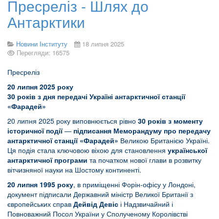
Пресреліз - Шлях до
Антарктики
Новини Інституту
18 липня 2025
Перегляди: 16575
Пресреліз
20 липня 2025 року
30 років з дня передачі Україні антарктичної станції
«Фарадей»
20 липня 2025 року виповнюється рівно
30 років з моменту
історичної події
—
підписання Меморандуму про передачу
антарктичної станції «Фарадей»
Великою Британією Україні.
Ця подія стала ключовою віхою для становлення
української
антарктичної програми
та початком нової глави в розвитку
вітчизняної науки на Шостому континенті.
20 липня 1995 року
, в приміщенні Форін-офісу у Лондоні,
документ підписали Державний міністр Великої Британії з
європейських справ
Дейвід Девіс
і Надзвичайний і
Повноважний Посол України у Сполученому Королівстві