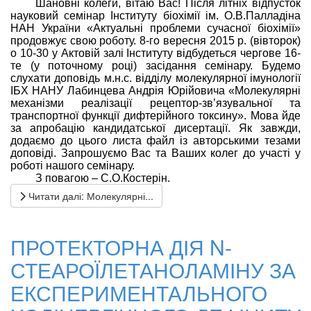
Шановні колеги, вітаю Вас! Після літніх відпусток
науковий семінар Інституту біохімії ім. О.В.Палладіна
НАН України
«Актуальні проблеми сучасної біохімії»
продовжує свою роботу. 8-го вересня 2015 р. (вівторок)
о 10-30 у Актовій залі Інституту відбудеться чергове 16-
те (у поточному році) засідання семінару. Будемо
слухати доповідь
м.н.с. відділу молекулярної імунології
ІБХ НАНУ Лабинцева Андрія Юрійовича «Молекулярні
механізми реалізації рецептор-зв’язувальної та
транспортної функції дифтерійного токсину». Мова йде
за апробацію кандидатської дисертації. Як завжди,
додаємо до цього листа файл із авторськими тезами
доповіді. Запрошуємо Вас та Ваших колег до участі у
роботі нашого семінару.
З повагою – С.О.Костерін.
Читати далі: Молекулярні...
ПРОТЕКТОРНА ДІЯ N-
СТЕАРОЇЛЕТАНОЛАМІНУ ЗА
ЕКСПЕРИМЕНТАЛЬНОГО