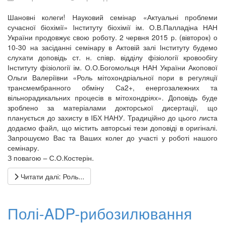
Шановні колеги! Науковий семінар «Актуальні проблеми
сучасної біохімії» Інституту біохімії ім. О.В.Палладіна НАН
України продовжує свою роботу. 2 червня 2015 р. (вівторок) о
10-30 на засіданні семінару в Актовій залі Інституту будемо
слухати доповідь ст. н. співр. відділу фізіології кровообігу
Інституту фізіології ім. О.О.Богомольця НАН України Акопової
Ольги Валеріївни «Роль мітохондріальної пори в регуляції
трансмембранного обміну Са2+, енергозалежних та
вільнорадикальних процесів в мітохондріях». Доповідь буде
зроблено за матеріалами докторської дисертації, що
планується до захисту в ІБХ НАНУ. Традиційно до цього листа
додаємо файл, що містить авторські тези доповіді в оригіналі.
Запрошуємо Вас та Ваших колег до участі у роботі нашого
семінару.
З повагою – С.О.Костерін.
Читати далі: Роль...
Полі-ADP-рибозилювання