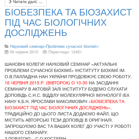
Читати далі: ...
БІОБЕЗПЕКА ТА БІОЗАХИСТ
ПІД ЧАС БІОЛОГІЧНИХ
ДОСЛІДЖЕНЬ
Науковий семінар«Проблеми сучасної біохімії»
09 червня 2015
Перегляди: 12451
ШАНОВНІ КОЛЕГИ! НАУКОВИЙ СЕМІНАР «АКТУАЛЬНІ
ПРОБЛЕМИ СУЧАСНОЇ БІОХІМІЇ» ІНСТИТУТУ БІОХІМІЇ ІМ.
О.В.ПАЛЛАДІНА НАН УКРАЇНИ ПРОДОВЖУЄ СВОЮ РОБОТУ.
16 ЧЕРВНЯ 2015 Р. (ВІВТОРОК) О 10-30
НА ЗАСІДАННІ
СЕМІНАРУ В АКТОВІЙ ЗАЛІ ІНСТИТУТУ БУДЕМО СЛУХАТИ
ДОПОВІДЬ С.Н.С. ВІДДІЛУ МОЛЕКУЛЯРНОЇ ІМУНОЛОГІЇ ІБХ
НАНУ К.Б.Н. ЯРОСЛАВИ МАКСИМОВИЧ
«БІОБЕЗПЕКА ТА
БІОЗАХИСТ ПІД ЧАС БІОЛОГІЧНИХ ДОСЛІДЖЕНЬ»
.
ТРАДИЦІЙНО ДО ЦЬОГО ЛИСТА ДОДАЄМО ФАЙЛ, ЩО
МІСТИТЬ АВТОРСЬКІ ТЕЗИ ДОПОВІДІ В ОРИГІНАЛІ.
ЗАПРОШУЄМО ВАС ТА ВАШИХ КОЛЕГ ДО УЧАСТІ У РОБОТІ
НАШОГО СЕМІНАРУ.
З ПОВАГОЮ – С.О.КОСТЕРІН.