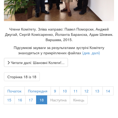
Члени Комітету. Зліва направо: Павел Поморски, Анджей
Джугай, Сергій Комісаренко, Йоланта Баранска, Адам Шевчик.
Варшава, 2015.
Підсумкові зауваги за результатами зустрічі Комітету
знаходяться у прикріплених файлах
(див. далі)
Читати далі: Шановні Колеги!...
Сторінка 18 із 18
Початок
Попередня
9
10
11
12
13
14
15
16
17
18
Наступна
Кінець