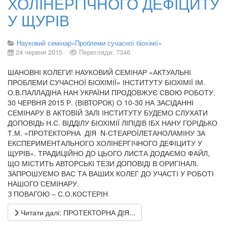
ХОЛІНЕРГІЧНОГО ДЕФІЦИТУ
У ЩУРІВ
Науковий семінар«Проблеми сучасної біохімії»
24 червня 2015
Перегляди: 7346
ШАНОВНІ КОЛЕГИ! НАУКОВИЙ СЕМІНАР «АКТУАЛЬНІ
ПРОБЛЕМИ СУЧАСНОЇ БІОХІМІЇ» ІНСТИТУТУ БІОХІМІЇ ІМ.
О.В.ПАЛЛАДІНА НАН УКРАЇНИ ПРОДОВЖУЄ СВОЮ РОБОТУ.
30 ЧЕРВНЯ 2015 Р. (ВІВТОРОК) О 10-30 НА ЗАСІДАННІ
СЕМІНАРУ В АКТОВІЙ ЗАЛІ ІНСТИТУТУ БУДЕМО СЛУХАТИ
ДОПОВІДЬ Н.С. ВІДДІЛУ БІОХІМІЇ ЛІПІДІВ ІБХ НАНУ ГОРІДЬКО
Т.М. «ПРОТЕКТОРНА ДІЯ N-СТЕАРОЇЛЕТАНОЛАМІНУ ЗА
ЕКСПЕРИМЕНТАЛЬНОГО ХОЛІНЕРГІЧНОГО ДЕФІЦИТУ У
ЩУРІВ». ТРАДИЦІЙНО ДО ЦЬОГО ЛИСТА ДОДАЄМО ФАЙЛ,
ЩО МІСТИТЬ АВТОРСЬКІ ТЕЗИ ДОПОВІДІ В ОРИГІНАЛІ.
ЗАПРОШУЄМО ВАС ТА ВАШИХ КОЛЕГ ДО УЧАСТІ У РОБОТІ
НАШОГО СЕМІНАРУ.
З ПОВАГОЮ – С.О.КОСТЕРІН
Читати далі: ПРОТЕКТОРНА ДІЯ...