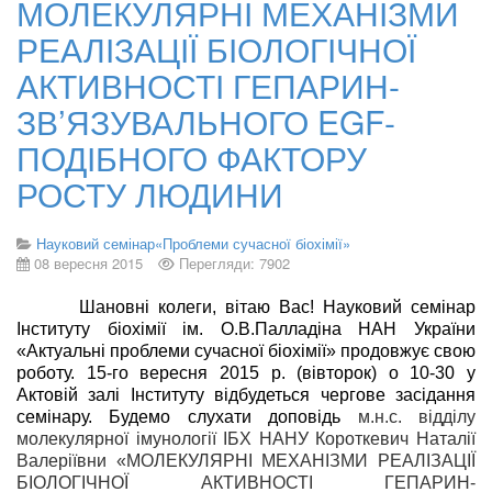
МОЛЕКУЛЯРНІ МЕХАНІЗМИ
РЕАЛІЗАЦІЇ БІОЛОГІЧНОЇ
АКТИВНОСТІ ГЕПАРИН-
ЗВ’ЯЗУВАЛЬНОГО EGF-
ПОДІБНОГО ФАКТОРУ
РОСТУ ЛЮДИНИ
Науковий семінар«Проблеми сучасної біохімії»
08 вересня 2015
Перегляди: 7902
Шановні колеги, вітаю Вас!
Н
ауковий семінар
Інституту біохімії ім.
О.В.Палладіна
НАН України
«Актуальні проблеми сучасної біохімії» продовжує свою
роботу.
15
-го вересня 2015 р. (вівторок) о 10-30 у
Актовій залі Інституту відбудеться чергове засідання
семінару. Будемо слухати доповідь
м.н.с. відділу
молекулярної імунології ІБХ НАНУ Короткевич Наталії
Валеріївни «МОЛЕКУЛЯРНІ МЕХАНІЗМИ РЕАЛІЗАЦІЇ
БІОЛОГІЧНОЇ АКТИВНОСТІ ГЕПАРИН-