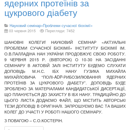
ядерних протеїнів за
цукрового діабету
Науковий семінар«Проблеми сучасної біохімії»
03 червня 2015
Перегляди: 7452
ШАНОВНІ КОЛЕГИ! НАУКОВИЙ СЕМІНАР «АКТУАЛЬНІ
ПРОБЛЕМИ СУЧАСНОЇ БІОХІМІЇ» ІНСТИТУТУ БІОХІМІЇ ІМ.
О.В.ПАЛЛАДІНА НАН УКРАЇНИ ПРОДОВЖУЄ СВОЮ РОБОТУ.
9 ЧЕРВНЯ 2015 Р. (ВІВТОРОК) О 10-30 НА ЗАСІДАННІ
СЕМІНАРУ В АКТОВІЙ ЗАЛІ ІНСТИТУТУ БУДЕМО СЛУХАТИ
ДОПОВІДЬ М.Н.С. ІБХ НАНУ ГУЗИКА МИХАЙЛА
МИХАЙЛОВИЧА “ПОЛІ-ADP-РИБОЗИЛЮВАННЯ ЯДЕРНИХ
ПРОТЕЇНІВ ЗА ЦУКРОВОГО ДІАБЕТУ”. ДОПОВІДЬ БУДЕ
ЗРОБЛЕНО ЗА МАТЕРІАЛАМИ КАНДИДАТСЬКОЇ ДИСЕРТАЦІЇ,
ЩО ПЛАНУЄТЬСЯ ДО ЗАХИСТУ В ІБХ НАНУ. ТРАДИЦІЙНО ДО
ЦЬОГО ЛИСТА ДОДАЄМО ФАЙЛ, ЩО МІСТИТЬ АВТОРСЬКІ
ТЕЗИ ДОПОВІДІ В ОРИГІНАЛІ. ЗАПРОШУЄМО ВАС ТА ВАШИХ
КОЛЕГ ДО УЧАСТІ У РОБОТІ НАШОГО СЕМІНАРУ.
З ПОВАГОЮ – С.О.КОСТЕРІН.