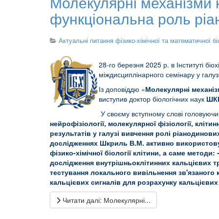
Молекулярні механізми к
функціональна роль рі
Актуальні питання фізико-хімічної та математичної бі
28-го березня 2025 р. в Інституті бі
міждисциплінарного семінару у галузі
Із доповіддю «
Молекулярні механіз
виступив доктор біологічних наук
ШК
У своєму вступному слові головуючи
нейрофізіології, молекулярної фізіології, кліти
результатів у галузі вивчення ролі ріанодинових
дослідженнях Шкриль В.М. активно використовує
фізико-хімічної біології клітини, а саме методи
дослідження внутрішньоклітинних кальцієвих тра
тестування локального вивільнення зв'язаного 
кальцієвих сигналів для розрахунку кальцієвих
Читати далі: Молекулярні...