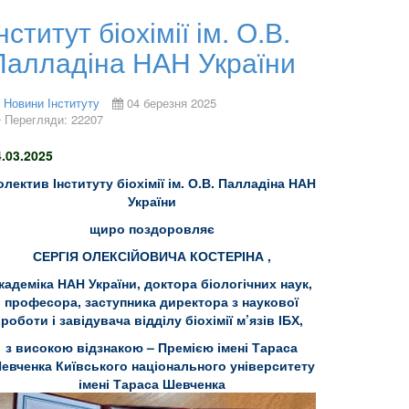
нститут біохімії ім. О.В.
Палладіна НАН України
Новини Інституту
04 березня 2025
Перегляди: 22207
4.03.2025
олектив Інституту біохімії ім. О.В. Палладіна НАН
України
щиро поздоровляє
СЕРГІЯ ОЛЕКСІЙОВИЧА КОСТЕРІНА
,
кадеміка НАН України, доктора біологічних наук,
професора, заступника директора з наукової
роботи і завідувача відділу
біохімії
м’язів ІБХ,
з високою відзнакою – Премією імені Тараса
евченка Київського національного університету
імені Тараса Шевченка