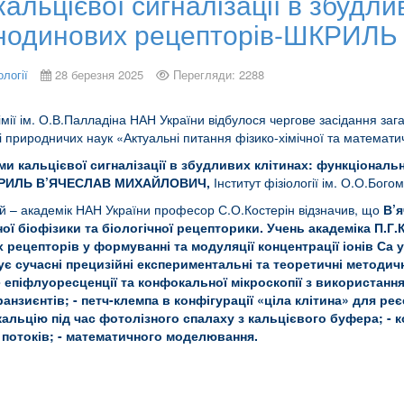
альцієвої сигналізації в збудли
анодинових рецепторів-ШКРИЛЬ 
ології
28 березня 2025
Перегляди: 2288
охімії ім. О.В.Палладіна НАН України відбулося чергове засідання за
 природничих наук «Актуальні питання фізико-хімічної та математичн
ми кальцієвої сигналізації в збудливих клітинах: функціонал
РИЛЬ В’ЯЧЕСЛАВ МИХАЙЛОВИЧ,
Інститут фізіології ім. О.О.Бог
й – академік НАН України професор С.О.Костерін відзначив, що
В’я
нної біофізики та біологічної рецепторики. Учень академіка П.
 рецепторів у формуванні та модуляції концентрації іонів Са у
 сучасні прецизійні експериментальні та теоретичні методич
: - епіфлуоресценції та конфокальної мікроскопії з використанн
нзиєнтів; - петч-клемпа в конфігурації «ціла клітина» для ре
кальцію під час фотолізного спалаху з кальцієвого буфера; -
 потоків; - математичного моделювання.