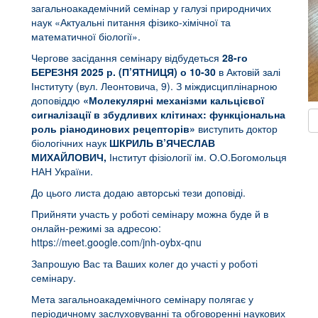
загальноакадемічний семінар у галузі природничих
наук «Актуальні питання фізико-хімічної та
математичної біології».
Чергове засідання семінару відбудеться
28
-го
БЕРЕЗНЯ 2025 р.
(П’ЯТНИЦЯ) о 10-30
в Актовій залі
Інституту (вул. Леонтовича, 9). З міждисциплінарною
доповіддю
«Молекулярні механізми кальцієвої
сигналізації в збудливих клітинах: функціональна
роль ріанодинових рецепторів»
виступить доктор
біологічних наук
ШКРИЛЬ В’ЯЧЕСЛАВ
МИХАЙЛОВИЧ,
Інститут фізіології ім. О.О.Богомольця
НАН України.
До цього листа додаю авторські тези доповіді.
Прийняти участь у роботі семінару можна буде й в
онлайн-режимі за адресою:
https://meet.google.com/jnh-oybx-qnu
Запрошую Вас та Ваших колег до участі у роботі
семінару.
Мета загальноакадемічного семінару полягає у
періодичному заслуховуванні та обговоренні наукових