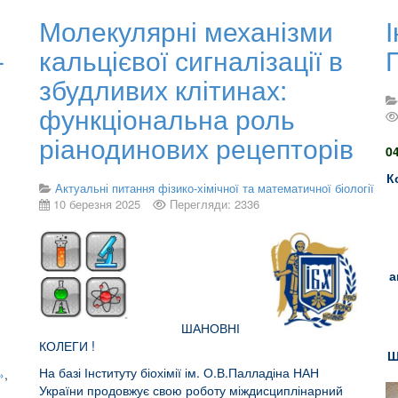
Молекулярні механізми
І
–
кальцієвої сигналізації в
збудливих клітинах:
функціональна роль
ріанодинових рецепторів
0
К
Актуальні питання фізико-хімічної та математичної біології
10 березня 2025
Перегляди: 2336
а
ШАНОВНІ
КОЛЕГИ !
Ш
На базі Інституту біохімії ім. О.В.Палладіна НАН
»
,
України продовжує свою роботу міждисциплінарний