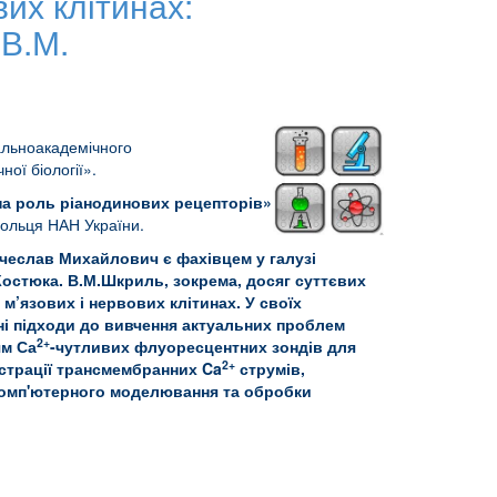
вих клітинах:
В.М.
гальноакадемічного
ої біології».
ьна роль ріанодинових рецепторів»
омольця НАН України.
чеслав Михайлович є фахівцем у галузі
Г.Костюка. В.М.Шкриль, зокрема, досяг суттєвих
 м’язових і нервових клітинах. У своїх
ні підходи до вивчення актуальних проблем
2+
ям Са
-чутливих флуоресцентних зондів для
2+
єстрації трансмембранних Ca
струмів,
 комп'ютерного моделювання та обробки