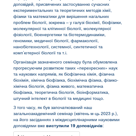
доповідей, присвячених застосуванню сучасних
експериментальних та теоретичних методів хімії,
фізики та математики для вирішення нагальних
проблем біології, зокрема – у галузі біохімії, біофізики,
молекулярної та клітинної біології, молекулярної
фізіології, біоенергетики та біотермодинаміки,
геномики, медичної біології, фармакології,
нанобіотехнології, системної, синтетичної та
комп’ютерної біології та т.і.
Організація зазначеного семінару була обумовлена
прогресуючим розвитком таких «перехресних» наук
та наукових напрямів, як біофізична хімія, фізична
біохімія, хімічна біофізика, біохімічна фізика, фізико-
хімічна біологія, фізика живого, математична
біофізика, теоретична біологія, біоінформатика,
штучний інтелект в біології та медицині тощо.
З того часу, як був започаткований наш
загальноакадемічний семінар (квітень м-ць 2023 р.),
на його засіданнях з міждисциплінарними науковими
доповідями вже
виступили 19 доповідачів
: