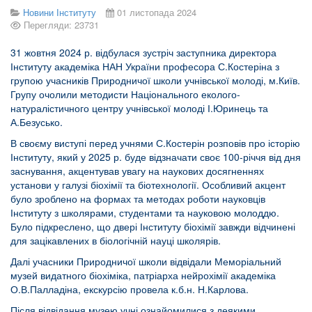
Новини Інституту
01 листопада 2024
Перегляди: 23731
31 жовтня 2024 р. відбулася зустріч заступника директора
Інституту академіка НАН України професора С.Костеріна з
групою учасників Природничої школи учнівської молоді, м.Київ.
Групу очолили методисти Національного еколого-
натуралістичного центру учнівської молоді І.Юринець та
А.Безусько.
В своєму виступі перед учнями С.Костерін розповів про історію
Інституту, який у 2025 р. буде відзначати своє 100-річчя від дня
заснування, акцентував увагу на наукових досягненнях
установи у галузі біохімії та біотехнології. Особливий акцент
було зроблено на формах та методах роботи науковців
Інституту з школярами, студентами та науковою молоддю.
Було підкреслено, що двері Інституту біохімії завжди відчинені
для зацікавлених в біологічній науці школярів.
Далі учасники Природничої школи відвідали Меморіальний
музей видатного біохіміка, патріарха нейрохімії академіка
О.В.Палладіна, екскурсію провела к.б.н. Н.Карлова.
Після відвідання музею учні ознайомилися з деякими