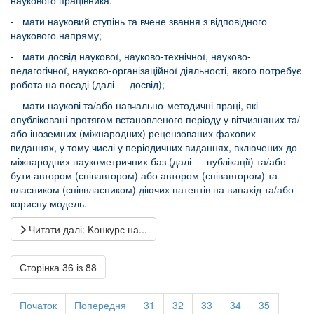
- мати науковий ступінь та вчене звання з відповідного
наукового напряму;
- мати досвід наукової, науково-технічної, науково-
педагогічної, науково-організаційної діяльності, якого потребує
робота на посаді (далі — досвід);
- мати наукові та/або навчально-методичні праці, які
опубліковані протягом встановленого періоду у вітчизняних та/
або іноземних (міжнародних) рецензованих фахових
виданнях, у тому числі у періодичних виданнях, включених до
міжнародних наукометричних баз (далі — публікації) та/або
бути автором (співавтором) або автором (співавтором) та
власником (співвласником) діючих патентів на винахід та/або
корисну модель.
Читати далі: Kонкурс на...
Сторінка 36 із 88
Початок
Попередня
31
32
33
34
35