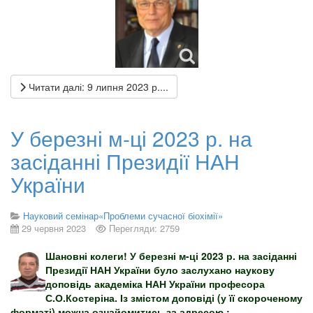
Читати далі: 9 липня 2023 р....
У березні м-ці 2023 р. на
засіданні Президії НАН
України
Науковий семінар«Проблеми сучасної біохімії»
29 червня 2023
Перегляди: 2759
Шановні колеги! У березні м-ці 2023 р. на засіданні
Президії НАН України було заслухано наукову
доповідь академіка НАН України професора
С.О.Костеріна. Із змістом доповіді (у її скороченому
форматі) можна ознайомитись за адресою :