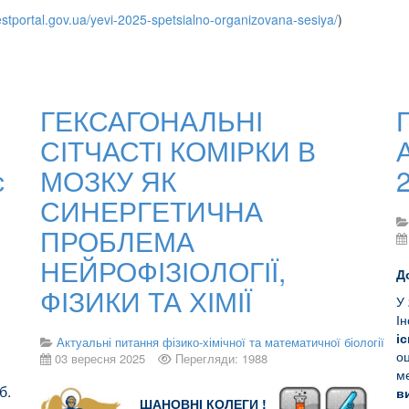
testportal.gov.ua/yevi-2025-spetsialno-organizovana-sesiya/
)
ГЕКСАГОНАЛЬНІ
СІТЧАСТІ КОМІРКИ В
с
МОЗКУ ЯК
СИНЕРГЕТИЧНА
ПРОБЛЕМА
НЕЙРОФІЗІОЛОГІЇ,
Д
ФІЗИКИ ТА ХІМІЇ
У 
Ін
іс
Актуальні питання фізико-хімічної та математичної біології
оц
03 вересня 2025
Перегляди: 1988
м
б.
в
ШАНОВНІ КОЛЕГИ !