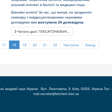
штучний інтелект в біології та медицині тощо.
Шановні колеги! За час, що минув, на засіданнях
семінару з міждисциплінарними науковими
доповідями вже
виступили
24 доповідача
:
Читати далі: ГЕКСАГОНАЛЬНІ...
17
18
19
20
21
22
Наступна
Кінець
ної академії наук України Вул. Леонтовича, 9, Київ, 01054, Україна Тел.:
mail:secretar@biochem.kiev.ua