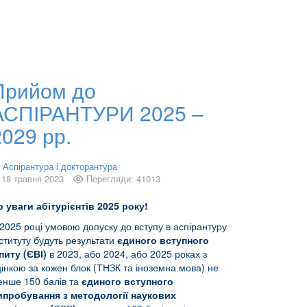
Прийом до
АСПІРАНТУРИ 2025 –
2029 рр.
Аспірантура і докторантура
18 травня 2023
Перегляди: 41013
о уваги
абітурієнтів
2025 року!
2025 році умовою допуску до вступу в аспірантуру
ституту будуть результати
єдиного вступного
питу (ЄВІ)
в 2023, або 2024, або 2025 роках з
інкою за кожен блок (ТНЗК та іноземна мова) не
енше 150 балів та
єдиного вступного
ипробування з методології наукових