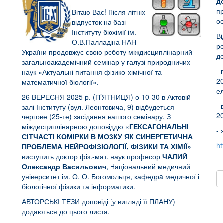
д
п
Вітаю Вас! Після літніх
ос
відпусток на базі
Інституту біохімії ім.
Ві
О.В.Палладіна НАН
р
України продовжує свою роботу міждисциплінарний
до
загальноакадемічний семінар у галузі природничих
- 
наук «Актуальні питання фізико-хімічної та
20
математичної біології».
ел
26 ВЕРЕСНЯ 2025 р. (П’ЯТНИЦЯ) о 10-30 в Актовій
- 
залі Інституту (вул. Леонтовича, 9) відбудеться
20
чергове (25-те) засідання нашого семінару. З
міждисциплінарною доповіддю «
ГЕКСАГОНАЛЬНІ
- 
СІТЧАСТІ КОМІРКИ В МОЗКУ ЯК СИНЕРГЕТИЧНА
ht
ПРОБЛЕМА НЕЙРОФІЗІОЛОГІЇ, ФІЗИКИ ТА ХІМІЇ»
виступить доктор фіз.-мат. наук професор
ЧАЛИЙ
Олександр Васильович
, Національний медичний
університет ім. О. О. Богомольця, кафедрa медичної і
біологічної фізики та інформатики.
АВТОРСЬКІ ТЕЗИ доповіді (у вигляді її ПЛАНУ)
додаються до цього листа.