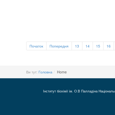
Початок
Попередня
13
14
15
16
Ви тут:
Головна
Home
Інститут біохімії ім. О.В Палладіна Національ