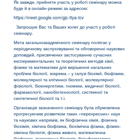
Як завжди, прийняти участь у роботі семінару можна
буде й в онлайн-режимі за адресою:
https://meet.google.com/gjc-ttya-tcv
Запрошую Вас та Ваших колег до участі у роботі
семінару.
Мета загальноакадемічного семінару полягає у
періодичному заслуховуванні та обговоренні наукових
доповідей, присвячених застосуванню сучасних
експериментальних та теоретичних методів хімії,
фізики та математики для вирішення нагальних
проблем біології, зокрема – у галузі біохімії, біофізики,
молекулярної та клітинної біології, молекулярної
фізіології, біоенергетики, гномики, медичної біології,
фармакології, нанобіотехнології, системної та
синтетичної біології та т.і.
Організація зазначеного семінару була обумовлена
прогресуючим розвитком таких «перехресних» наук
та наукових напрямів, як біофізична хімія, фізична
біохімія, хімічна біофізика, біохімічна фізика, фізико-
хімічна біологія, фізика живого, математична
біофізика, теоретична біологія, біоінформатика,