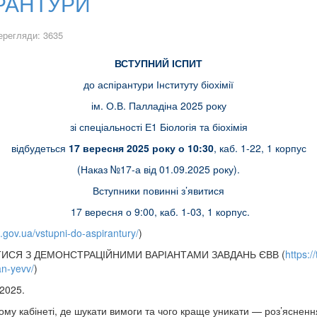
ІРАНТУРИ
ерегляди: 3635
ВСТУПНИЙ ІСПИТ
до аспірантури Інституту біохімії
ім. О.В. Палладіна 2025 року
зі спеціальності Е1 Біологія та біохімія
відбудеться
17 вересня 2025 року о 10:30
, каб. 1-22, 1 корпус
(Наказ №17-а від 01.09.2025 року).
Вступники повинні з’явитися
17 вересня о 9:00, каб. 1-03, 1 корпус.
al.gov.ua/vstupni-do-aspirantury/
)
ИСЯ З ДЕМОНСТРАЦІЙНИМИ ВАРІАНТАМИ ЗАВДАНЬ ЄВВ (
https:/
n-yevv/
)
-2025.
му кабінеті, де шукати вимоги та чого краще уникати — роз’ясненн