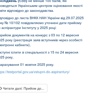
осліджень (
ЄВВ
)
не менше 100 балів, які
роводяться Українським центром оцінювання якості
віти відповідно до законодавства.
дповідно до листа ВНКК НАН України від 29.07.2025
оку № 10/102 повідомляємо уточнені дати прийому
 аспірантури Інституту у 2025 році:
прийом документів на конкурс з 03 по 12 вересня
25 року (реєстрація заяв вступників через особисті
ектронні кабінети),
вступні іспити зі спеціальності з 15 по 24 вересня
25 року,
зарахування 01 жовтня 2025 року.
tps://testportal.gov.ua/vstupni-do-aspirantury/
Читати далі: Прийом до...