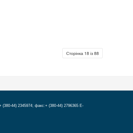
Сторінка 18 із 88
+ (380-44) 2345974; факс:+ (380-44) 2796365 E-