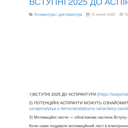
ВСТУПНІ 2025 ДО АСП
Аспірантура і докторантура
15 липня 2025
П
1)ВСТУПНІ 2025 ДО АСПІРАНТУРИ (
https://testport
2) ПОТЕНЦІЙНІ АСПІРАНТИ МОЖУТЬ ОЗНАЙОМИТ
oznajomytysya-z-demonstratsijnymy-variantamy-zavda
3) Мотиваційні листи — обов’язкова частина Вступу
Коли саме подавати мотиваційний лист в електронно