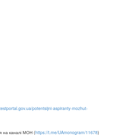
/testportal.gov.ua/potentsijni-aspiranty-mozhut-
я на каналі МОН (
https://t.me/UAmonogram/11678
)