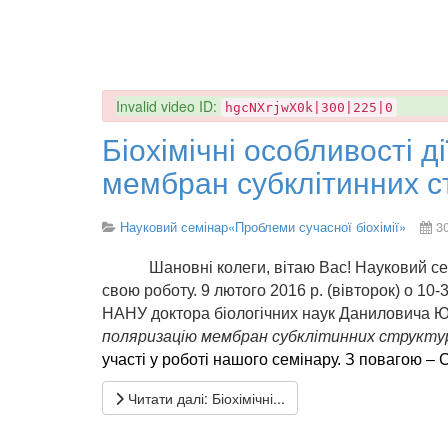
danger
Invalid video ID:
hgcNXrjwX0k|300|225|0
Біохімічні особливості д
мембран субклітинних ст
Науковий семінар«Проблеми сучасної біохімії»
3
Шановні колеги, вітаю Вас!
Науковий сем
свою роботу. 9
лютого
2016
р
. (
вівторок
)
о
10-
НАНУ доктора біологічних наук Даниловича 
поляризацію мембран субклітинних структу
участі у роботі нашого семінару. З повагою – 
Читати далі: Біохімічні...