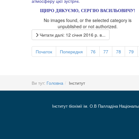
атмосферу цієї зустрічі.
ЩИРО ДЯКУЄМО, СЕРГІЮ ВАСИЛЬОВИЧУ!
No images found, or the selected category is
unpublished or not authorized.
Читати далі: 12 січня 2016 р. в...
Початок
Попередня
76
77
78
79
Ви тут:
Головна
Інститут
Інститут біохімії ім. О.В Палладіна Національ