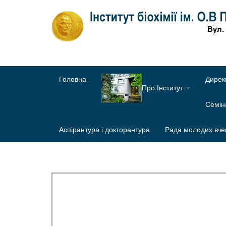
Головна
Дирек
Про Інститут
Семі
Аспірантура і докторантура
Рада молодих вче