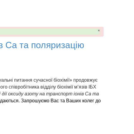
×
ів Са та поляризацію
альні питання сучасної біохімії» продовжує
ого співробітника в
і
дділу біохімії м
’
язів ІБХ
і
дії оксиду азоту
н
а транспорт іонів Са та
 додаються. Запрошуємо Вас та Ваших колег до