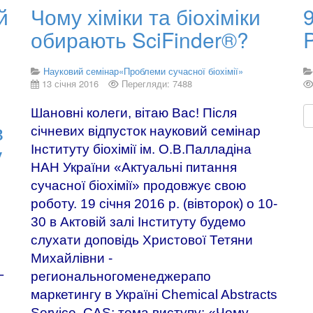
й
Чому хіміки та біохіміки
9
обирають SciFinder®?
P
Науковий семінар«Проблеми сучасної біохімії»
13 січня 2016
Перегляди: 7488
Шановні колеги, вітаю Вас! Після
в
січневих відпусток науковий семінар
у
Інституту біохімії ім. О.В.Палладіна
НАН України «Актуальні питання
сучасної біохімії» продовжує свою
роботу. 19
січня
2016
р
. (
вівторок
)
о
10-
30
в Актовій залі Інституту будемо
слухати доповідь
Христової Тетяни
Михайлівни
-
-
регионального
менеджера
по
маркетингу
в Україні
Chemical Abstracts
Service, CAS
; тема виступу:
«
Чому