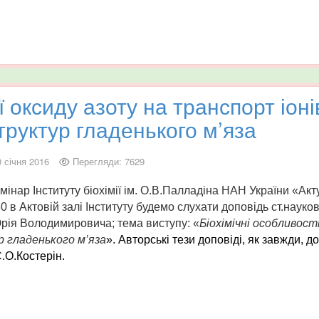
ії оксиду азоту на транспорт іон
руктур гладенького м’яза
0 січня 2016
Перегляди: 7629
інар Інституту біохімії ім.
О.В.Палладіна НАН України «Акту
30
в Актовій залі Інституту будемо слухати доповідь ст
.
науков
Юрія Володимировича
; тема виступу:
«
Біохімічні
особливост
р гладенького м
’
яза
». Авторські тези доповіді, як завжди,
С.О.Костерін.