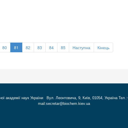
80
81
82
83
84
85
Наступна
Кінець
ної академії наук України Вул. Леонтовича, 9, Київ, 01054, Україна Тел.:
mail:secretar@biochem.kiev.ua