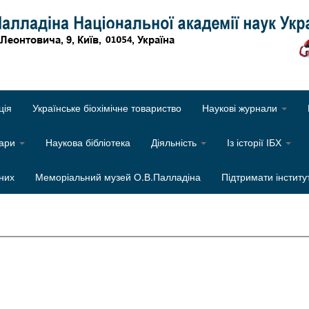
Об
ція
Українське біохімічне товариство
Наукові журнали
нари
Наукова бібліотека
Діяльність
Із історії ІБХ
них
Меморіальний музей О.В.Палладіна
Підтримати інститу