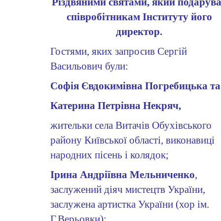
Різдвяними святами, який подарув
співробітникам Інституту його
директор.
Гостями, яких запросив Сергій
Васильович були:
Софія Євдокимівна Погребицька та
Катерина Петрівна Некряч,
жительки
села Витачів Обухівського
району Київської області
, виконавиці
народних пісень і колядок;
Ірина Андріївна Мельниченко
,
заслужений діяч мистецтв України,
заслужена артистка України (хор ім.
Г.Верьовки);