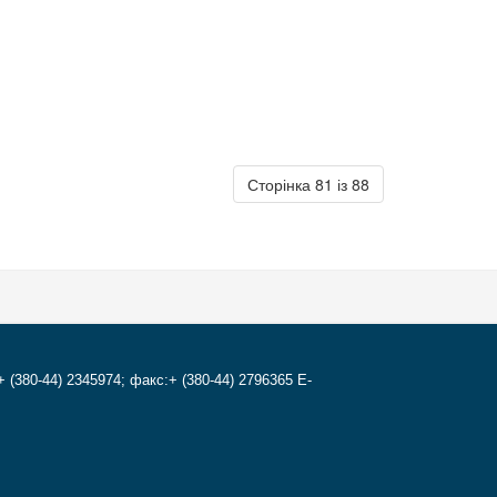
Сторінка 81 із 88
+ (380-44) 2345974; факс:+ (380-44) 2796365 E-