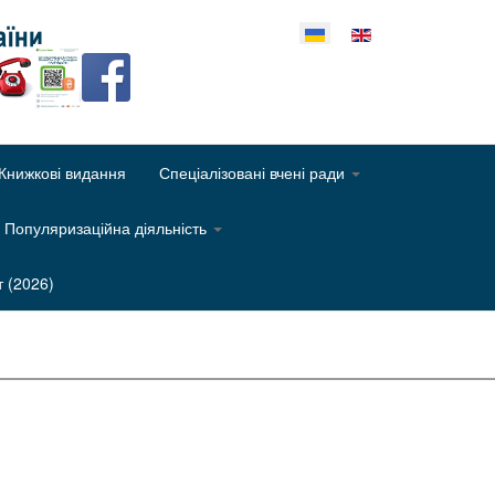
еріть свою мову
Книжкові видання
Спеціалізовані вчені ради
Популяризаційна діяльність
т (2026)