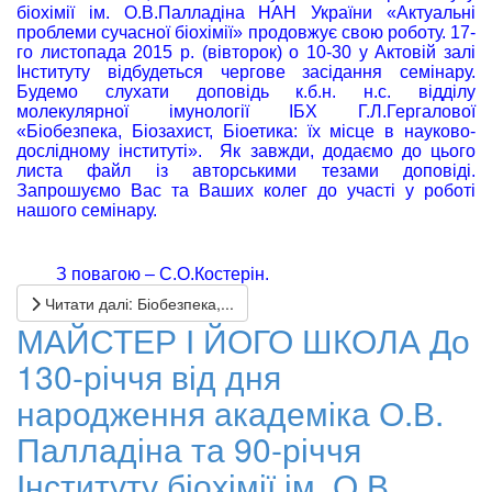
біохімії ім. О.В.Палладіна
НАН України
«Актуальні
проблеми сучасної біохімії» продовжує свою роботу. 17-
го листопада 2015 р. (вівторок) о 10-30 у Актовій залі
Інституту відбудеться чергове засідання семінару.
Будемо слухати доповідь
к.б.н. н.с. відділу
молекулярної імунології ІБХ Г.Л.Гергалової
«Біобезпека, Біозахист, Біоетика: їх місце в науково-
дослідному інституті». Як завжди, додаємо до цього
листа файл із авторськими тезами доповіді.
Запрошуємо Вас та Ваших колег до участі у роботі
нашого семінару.
З повагою – С.О.Костерін.
Читати далі: Біобезпека,...
МАЙСТЕР І ЙОГО ШКОЛА До
130-річчя від дня
народження академіка О.В.
Палладіна та 90-річчя
Інституту біохімії ім. О.В.