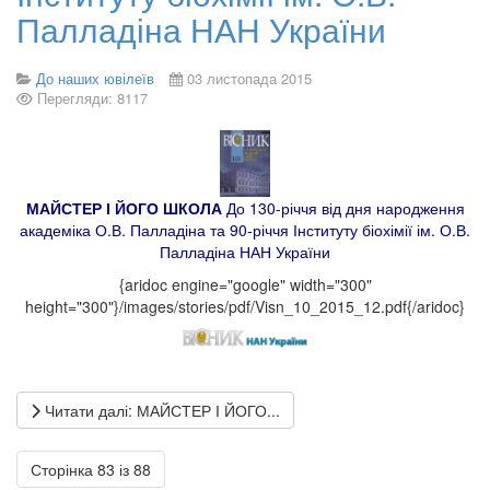
Палладіна НАН України
До наших ювілеїв
03 листопада 2015
Перегляди: 8117
МАЙСТЕР І ЙОГО ШКОЛА
До 130-річчя від дня народження
академіка О.В. Палладіна та 90-річчя Інституту
біохімії ім. О.В.
Палладіна НАН України
{aridoc engine="google" width="300"
height="300"}/images/stories/pdf/Visn_10_2015_12.pdf{/aridoc}
Читати далі: МАЙСТЕР І ЙОГО...
Сторінка 83 із 88