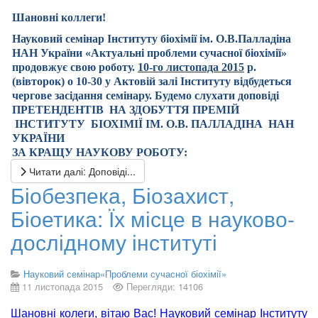
Шановні коллеги
!
Науковий семінар Інституту біохімії ім. О.В.Палладіна
НАН України «Актуальні проблеми сучасної біохімії»
продовжує свою роботу.
10
-го листопада 2015
р.
(вівторок) о 10-30 у Актовій залі Інституту відбудеться
чергове засідання семінару. Будемо слухати доповід
і
ПРЕТЕНДЕНТІВ НА ЗДОБУТТЯ
ПРЕМІ
Й
ІНСТИТУТУ
БІОХІМІЇ ІМ. О.В. ПАЛЛАДІНА НАН
УКРАЇНИ
ЗА КРАЩУ НАУКОВУ РОБОТУ
:
Читати далі: Доповіді...
Біобезпека, Біозахист,
Біоетика: Їх місце в науково-
дослідному інституті
Науковий семінар«Проблеми сучасної біохімії»
11 листопада 2015
Перегляди: 14106
Шановні колеги, вітаю Вас!
Н
ауковий семінар Інституту