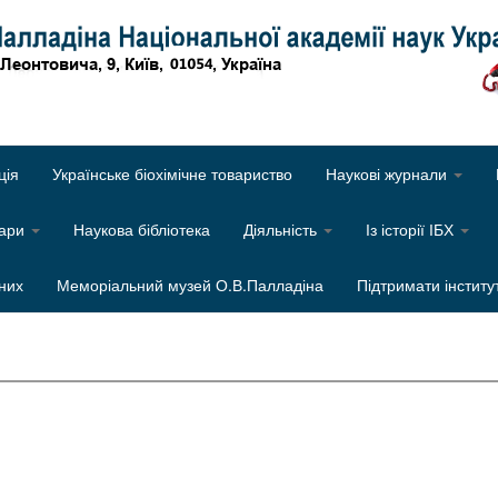
Об
ція
Українське біохімічне товариство
Наукові журнали
нари
Наукова бібліотека
Діяльність
Із історії ІБХ
них
Меморіальний музей О.В.Палладіна
Підтримати інститу