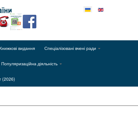
еріть свою мову
Книжкові видання
Спеціалізовані вчені ради
Популяризаційна діяльність
т (2026)