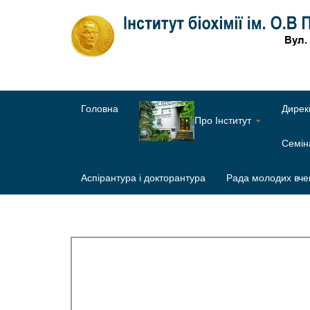
Головна
Дирек
Про Інститут
Семі
Аспірантура і докторантура
Рада молодих вче