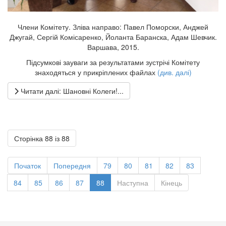
Члени Комітету. Зліва направо: Павел Поморски, Анджей
Джугай, Сергій Комісаренко, Йоланта Баранска, Адам Шевчик.
Варшава, 2015.
Підсумкові зауваги за результатами зустрічі Комітету
знаходяться у прикріплених файлах
(див. далі)
Читати далі: Шановні Колеги!...
Сторінка 88 із 88
Початок
Попередня
79
80
81
82
83
84
85
86
87
88
Наступна
Кінець