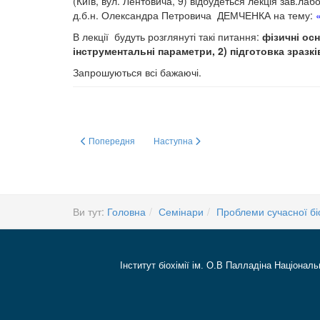
(Київ, вул. Лентовича, 9) відбудеться лекція зав.ла
д.б.н. Олександра Петровича ДЕМЧЕНКА на тему:
В лекції будуть розглянуті такі питання:
фізичні ос
інструментальні параметри, 2) підготовка зразкі
Запрошуються всі бажаючі.
Попередня стаття: Cтипендії імені видатних біохіміків ак
Наступна стаття: The activity of superoxide
Попередня
Наступна
Ви тут:
Головна
Семінари
Проблеми сучасної біо
Інститут біохімії ім. О.В Палладіна Національ