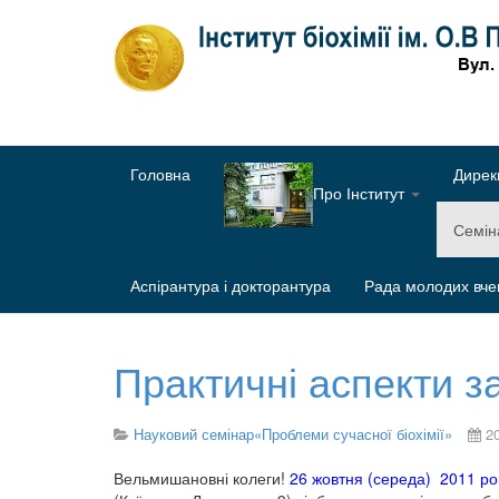
Головна
Дирек
Про Інститут
Семі
Аспірантура і докторантура
Рада молодих вче
Практичні аспекти з
Науковий семінар«Проблеми сучасної біохімії»
2
Вельмишановні колеги!
26 жовтня (середа) 2011 ро