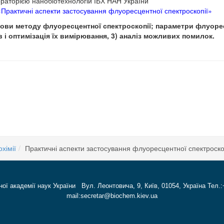
бораторією нанобіотехнологій ІБХ НАН України
«Практичні аспекти застосування флуоресцентної спектроскопії»
нови методу флуоресцентної спектроскопії; параметри флуоре
в і оптимізація їх вимірювання, 3) аналіз можливих помилок.
адеміка НАНУ В.О.Беліцера, академіка НАНУ М.Ф.Гулого, академіка НАНУ Р.В.Чаг
 dismutase and intensity of oxidative stress in the application of cluster compound
хімії
Практичні аспекти застосування флуоресцентної спектроско
ної академії наук України Вул. Леонтовича, 9, Київ, 01054, Україна Тел.:
mail:secretar@biochem.kiev.ua