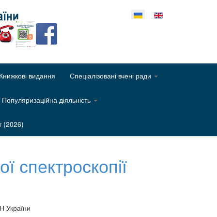
еріть свою мову
Книжкові видання
Спеціалізовані вчені ради
Популяризаційна діяльність
т (2026)
ї спектроскопії
АН України