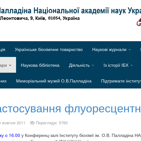
Об
ція
Українське біохімічне товариство
Наукові журнали
нари
Наукова бібліотека
Діяльність
Із історії ІБХ
них
Меморіальний музей О.В.Палладіна
Підтримати інститу
астосування флуоресцентно
0 жовтня 2011
Перегляди: 5760
ку о 16.00
у Конференц-залі Інституту біохімії ім. О.В. Палладіна Н