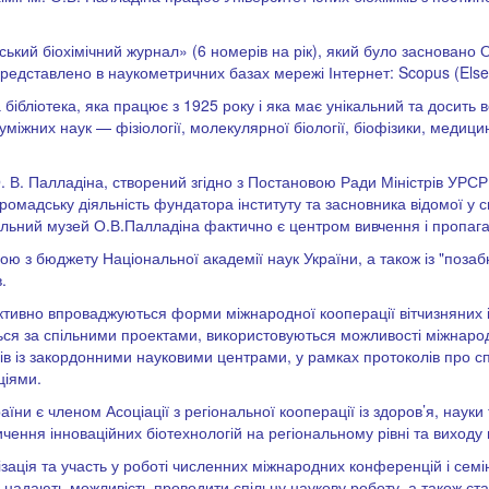
ський біохімічний журнал» (6 номерів на рік), який було засновано
 представлено в наукометричних базах мережі Інтернет: Scopus (Else
 бібліотека, яка працює з 1925 року і яка має унікальний та досить 
 суміжних наук — фізіології, молекулярної біології, біофізики, медиц
О. В. Палладіна, створений згідно з Постановою Ради Міністрів УРС
громадську діяльність фундатора інституту та засновника відомої у с
льний музей О.В.Палладіна фактично є центром вивчення і пропаганди
ю з бюджету Національної академії наук України, а також із "позаб
.
 активно впроваджуються форми міжнародної кооперації вітчизняних і
ся за спільними проектами, використовуються можливості міжнародн
ів із закордонними науковими центрами, у рамках протоколів про сп
ціями.
раїни є членом Асоціації з регіональної кооперації із здоров’я, наук
ичення інноваційних біотехнологій на регіональному рівні та виходу
ізація та участь у роботі численних міжнародних конференцій і семі
, надають можливість проводити спільну наукову роботу, а також ст