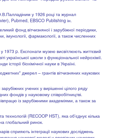
 О.В.Палладіним у 1926 році та журнал
vier), Pubmed, EBSCO Publishing ін.
великий фонд вітчизняної і зарубіжної періодики,
ини, імунології, фармакології, а також численних
Р у 1973 p. Експонати музею висвітлюють життєвий
віті української школи з функціональної нейрохімії.
 історії біохімічної науки в Україні.
юджетних" джерел – грантів вітчизняних наукових
 зарубіжних учених у вирішенні цілого ряду
их фондів у науковому співробітництві.
івпрацю із зарубіжними академіями, а також за
и та технологій (RЕCOOP HST), яка об'єднує кілька
 на глобальний ринок.
нарів сприяють інтеграції наукових досліджень
ажування наукової молоді у провідних наукових