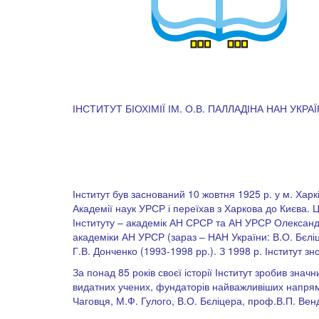
ІНСТИТУТ БІОХІМІЇ ІМ. О.В. ПАЛЛАДІНА НАН УКРА
Інститут був заснований 10 жовтня 1925 р. у м. Харк
Академії наук УРСР і переїхав з Харкова до Києва. 
Інституту – академік АН СРСР та АН УРСР Олександр
академіки АН УРСР (зараз – НАН України: В.О. Бєліце
Г.В. Донченко (1993-1998 рр.). З 1998 р. Інститут 
За понад 85 років своєї історії Інститут зробив зн
видатних учених, фундаторів найважливіших напрямів 
Чаговця, М.Ф. Гулого, В.О. Бєліцера, проф.В.П. Венд