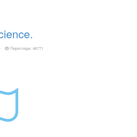
science.
0
Перегляди: 46771