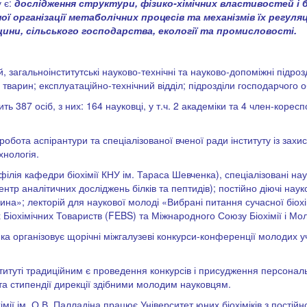
 є:
дослідження структури, фізико-хімічних властивостей і б
 організації метаболічних процесів та механізмів їх регуля
ини, сільського господарства, екології та промисловості.
ій, загальноінститутські науково-технічні та науково-допоміжні підроз
х тварин; експлуатаційно-технічний відділ; підрозділи господарчого 
ить 387 осіб, з них: 164 науковці, у т.ч. 2 академіки та 4 член-коре
 робота аспірантури та спеціалізованої вченої ради інституту із захи
хнологія.
(філія кафедри біохімії КНУ ім. Тараса Шевченка), спеціалізовані н
тр аналітичних досліджень білків та пептидів); постійно діючі наук
а»; лекторій для наукової молоді «Вибрані питання сучасної біохімі
іохімічних Товариств (FEBS) та Міжнародного Союзу Біохімії і Мол
ка організовує щорічні міжгалузеві конкурси-конференції молодих уч
итуті традиційним є проведення конкурсів і присудження персональн
та стипендії дирекції здібними молодим науковцям.
хімії ім. О.В. Палладіна працює Університет юних біохіміків з постійн