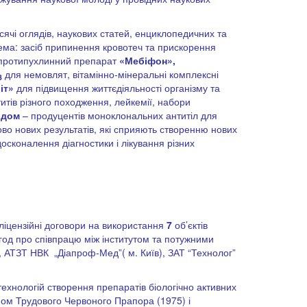
тисячі оглядів, наукових статей, енциклопедичних та
крема: засіб припинення кровотеч та прискорення
 протипухлинний препарат
«Мебіфон»,
для немовлят, вітамінно-мінеральні комплексні
3
іт»
для підвищення життєдіяльності організму та
итів різного походження, лейкемії, набори
ридом
– продуцентів моноклональних антитіл для
во нових результатів, які сприяють створенню нових
досконалення діагностики і лікування різних
ліцензійні договори на використання
7
об’єктів
угод про співпрацю між інститутом та потужними
 АТЗТ НВК „Діапроф-Мед”( м. Київ), ЗАТ “Технолог”
технологій створення препаратів біологічно активних
еном Трудового Червоного Прапора (1975) і