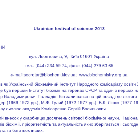
Ukrainian festival of science-2013
ЇНИ
вул. Леонтовича, 9, Київ 01601,Україна
тел.: (044) 234 59 74; факс: (044) 279 63 65
е-mail:
secretar@biochem.kiev.ua
; www.biochemistry.org.ua
ів як Український біохемічний інститут Народного комісаріату освіти
Це був перший Інститут біохімії на теренах СРСР та один з перших н
 Володимирович Палладін. Він залишався на цій посаді до лютого 
р (1969-1972 рр.), М.Ф. Гулий (1972-1977 рр.), В.К. Лішко (1977-198
знову очолює академік Комісаренко Сергій Васильович.
ачний внесок у скарбницю досягнень світової біохімічної науки. Наці
біохімії, пріоритетність та актуальність яких зберігається і сьогодн
та та багатьох інших.