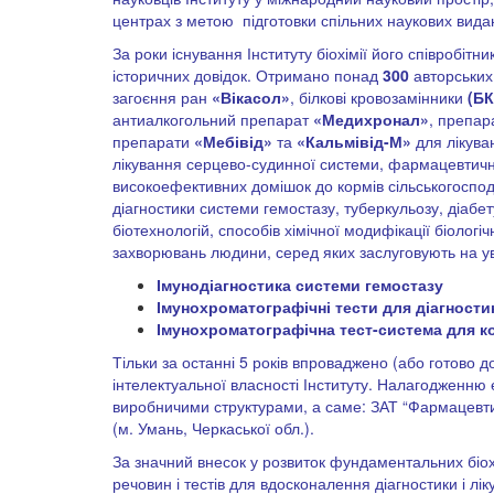
центрах з метою підготовки спільних наукових видан
За роки існування Інституту біохімії його співробітн
історичних довідок. Отримано понад
300
авторських 
загоєння ран
«Вікасол»
, білкові кровозамінники
(БК
антиалкогольний препарат
«Медихронал»
, препар
препарати
«Мебівід»
та
«Кальмівід-М»
для лікува
лікування серцево-судинної системи, фармацевтич
високоефективних домішок до кормів сільськогоспод
діагностики системи гемостазу, туберкульозу, діаб
біотехнологій, способів хімічної модифікації біолог
захворювань людини, серед яких заслуговують на ув
Імунодіагностика системи гемостазу
Імунохроматографічні тести
для діагности
Імунохроматографічна тест-система для ко
Тільки за останні 5 років впроваджено (або готово
інтелектуальної власності Інституту. Налагодженню 
виробничими структурами, а саме: ЗАТ “Фармацевти
(м. Умань, Черкаської обл.).
За значний внесок у розвиток фундаментальних біохі
речовин і тестів для вдосконалення діагностики і л