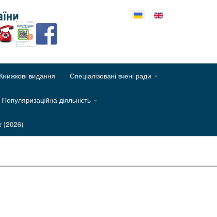
еріть свою мову
Книжкові видання
Спеціалізовані вчені ради
Популяризаційна діяльність
т (2026)