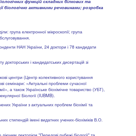
іологічних функцій складних білкових та
ції біологічно активними речовинами; розробка
діли: група електронної мікроскопії; група
обслуговування.
спонденти НАН України, 24 доктори і 78 кандидати
сту докторських і кандидатських дисертацій зі
аукові центри (Центр колективного користування
ові семінари: «Актуальні проблеми сучасної
ї», а також Українське біохімічне товариство (УБТ),
екулярної Біології (IUBMB).
ених України з актуальних проблем біохімії та
их стипендій імені видатних учених-біохіміків В.О.
о діючим лекторієм "Передові рубежі біології" та