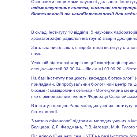
Основними напрямами наукової діяльності Інституту
надмолекулярних систем; вивчення молекулярної
біотехнологій та нанобіотехнологій для медиц
В складі Інституту 10 відділів, 5 наукових лаборатор
хроматографії; радіологічна група; віварій дослідни
Загальна чисельність співробітників інституту станов
наук.
Успішній підготовці кадрів вищої кваліфікації сприяє
спеціальностей 03.00.04 – біохімія і 03.00.20 – біоте
На базі Інституту працюють: кафедра біотехнології 
приладами, Випробувальний біологічний центр та Цен
біохімії»; міжвідомчий семінар «Молекулярна медицин
яке є рівноправним членом Федерації Європейських Б
В інституті працює Рада молодих учених Інституту, я
біотехнології.
З метою фінансової підтримки молодих учених в інст
Бєліцера, Д.Л. Фердмана, Р.В.Чаговця, М.Ф. Гулого 
Під егідою Юнацької секції УБТ на базі Інституту біо