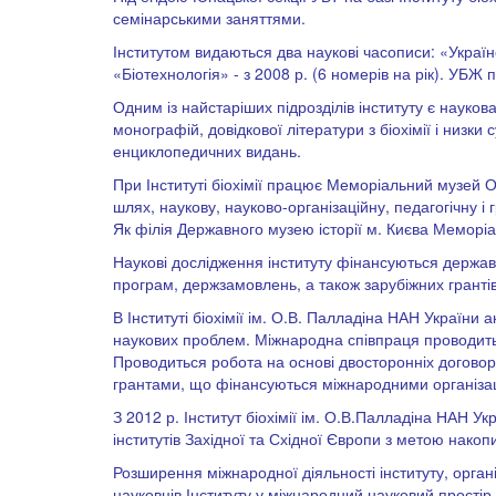
семінарськими заняттями.
Інститутом видаються два наукові часописи: «Україн
«Біотехнологія» - з 2008 р. (6 номерів на рік). УБЖ
Одним із найстаріших підрозділів інституту є наукова
монографій, довідкової літератури з біохімії і низки
енциклопедичних видань.
При Інституті біохімії працює Меморіальний музей 
шлях, наукову, науково-організаційну, педагогічну і 
Як філія Державного музею історії м. Києва Меморіа
Наукові дослідження інституту фінансуються державо
програм, держзамовлень, а також зарубіжних грантів
В Інституті біохімії ім. О.В. Палладіна НАН України
наукових проблем. Міжнародна співпраця проводить
Проводиться робота на основі двосторонніх договор
грантами, що фінансуються міжнародними організа
З 2012 р. Інститут біохімії ім. О.В.Палладіна НАН Ук
інститутів Західної та Східної Європи з метою накоп
Розширення міжнародної діяльності інституту, орган
науковців Інституту у міжнародний науковий простір