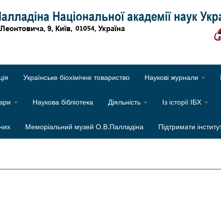
Об
ція
Українське біохімічне товариство
Наукові журнали
нари
Наукова бібліотека
Діяльність
Із історії ІБХ
них
Меморіальний музей О.В.Палладіна
Підтримати інститу