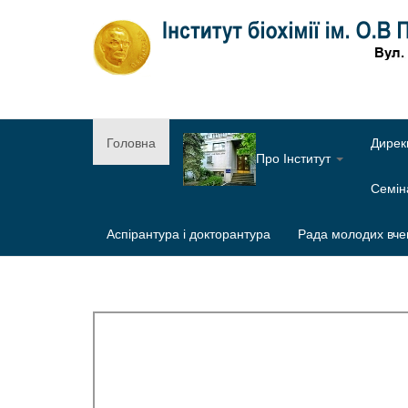
Головна
Дирек
Про Інститут
Семі
Аспірантура і докторантура
Рада молодих вче