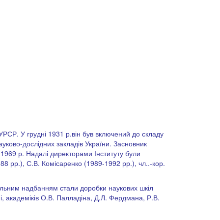
 УРСР. У грудні 1931 р.він був включений до складу
ауково-дослідних закладів України. Засновник
1969 р. Надалі директорами Інституту були
8 рр.), С.В. Комісаренко (1989-1992 рр.), чл..-кор.
ональним надбанням стали доробки наукових шкіл
і, академіків О.В. Палладіна, Д.Л. Фердмана, Р.В.