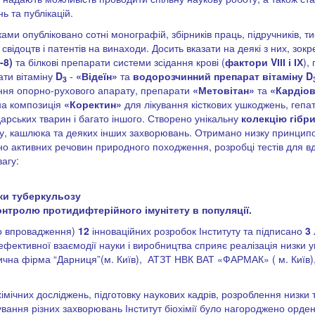
ь та публікацій.
иками опубліковано сотні монографій, збірників праць, підручників, 
свідоцтв і патентів на винаходи. Досить вказати на деякі з них, зо
-8)
та білкові препарати системи зсідання крові (
фактори
V
ІІІ і ІХ
),
ати вітаміну
D
-
«Відеїн»
та
водорозчинний препарат вітаміну
D
3
ння опорно-рухового апарату, препарати
«Метовітан»
та
«Кардіов
на композиція
«Коректин»
для лікування кісткових ушкоджень, гепат
арських тварин і багато іншого. Створено унікальну
колекцію гіб
ету, кашлюка та деяких інших захворювань. Отримано низку принципо
ічно активних речовин природного походження, розробці тестів для в
агу:
ки туберкульозу
нтролю протидифтерійного імунітету в популяції.
 до впровадження)
12
інноваційних розробок Інституту та підписано
3
ефективної взаємодії науки і виробництва сприяє реалізація низки 
чна фірма “Дарниця”(м. Київ), АТЗТ НВК ВАТ «ФАРМАК» ( м. Київ),
мічних досліджень, підготовку наукових кадрів, розроблення низки 
ікування різних захворювань Інститут біохімії було нагороджено орд