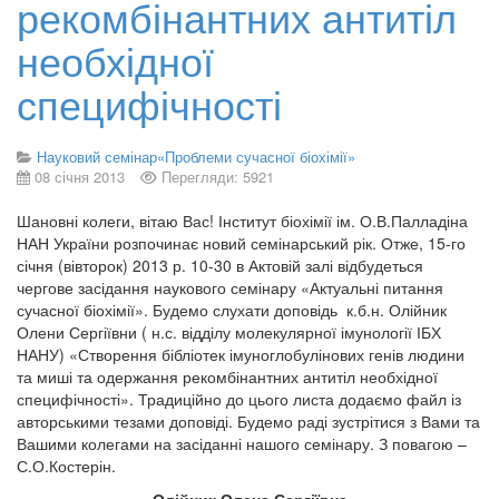
рекомбінантних антитіл
необхідної
специфічності
Науковий семінар«Проблеми сучасної біохімії»
08 січня 2013
Перегляди: 5921
Шановні колеги, вітаю Вас! Інститут біохімії ім. О.В.Палладіна
НАН України розпочинає новий семінарський рік. Отже, 15-го
січня (вівторок) 2013 р. 10-30 в Актовій залі відбудеться
чергове засідання наукового семінару «Актуальні питання
сучасної біохімії». Будемо слухати доповідь к.б.н. Олійник
Олени Сергіївни ( н.с. відділу молекулярної імунології ІБХ
НАНУ) «Створення бібліотек імуноглобулінових генів людини
та миші та одержання рекомбінантних антитіл необхідної
специфічності». Традиційно до цього листа додаємо файл із
авторськими тезами доповіді. Будемо раді зустрітися з Вами та
Вашими колегами на засіданні нашого семінару. З повагою –
С.О.Костерін.