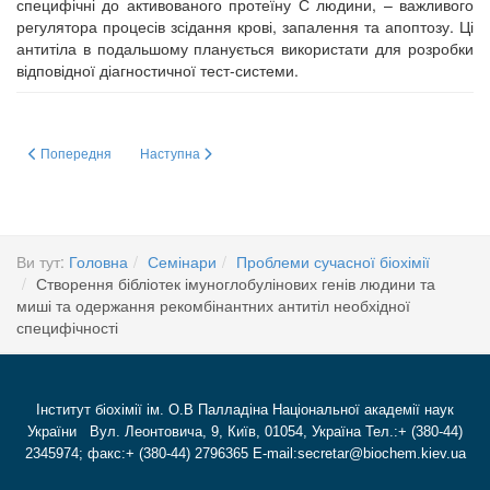
специфічні до активованого протеїну С людини, – важливого
регулятора процесів зсідання крові, запалення та апоптозу. Ці
антитіла в подальшому планується використати для розробки
відповідної діагностичної тест-системи.
Попередня стаття: Транспорт глутамату в нервових терміналях головного
Наступна стаття: Cучасні методи флуоресцентної мікро
Попередня
Наступна
Ви тут:
Головна
Семінари
Проблеми сучасної біохімії
Створення бібліотек імуноглобулінових генів людини та
миші та одержання рекомбінантних антитіл необхідної
специфічності
Інститут біохімії ім. О.В Палладіна Національної академії наук
України Вул. Леонтовича, 9, Київ, 01054, Україна Тел.:+ (380-44)
2345974; факс:+ (380-44) 2796365 E-mail:secretar@biochem.kiev.ua