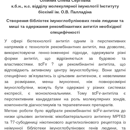
Олійник Олена Сергіївна
к.б.н., н.с. відділу молекулярної імунології Інституту
біохімії ім. О.В. Палладіна
Створення бібліотек імуноглобулінових генів людини та
миші та одержання рекомбінантних антитіл необхідної
специфічності
У сфері біотехнології антитіл одним із перспективних
напрямків є технологія рекомбінантних антитіл, яка дозволяє,
використовуючи генно-інженерні підходи, одержувати різні
форми антитіл, що відрізняються за будовою та
властивостями. scFv ? це рекомбінантні антитіла, що
відповідають активному центру імуноглобуліну. Вони здатні
специфічно зв’язуватись із цільовим антигеном, є невеликими
за розмірами, менш імуногенні, ніж повнорозмірні
імуноглобуліни, можуть бути одержані у різних системах
експресії, є моноклональними. Тому scFv-антитіла є
перспективним кандидатами на роль молекулярних зондів,
компонентів діагностикумів та терапевтичних препаратів.
Метою роботи було відібрати рекомбінантні scFv-антитіла до
низки цільових антигенів: мікобактеріального антигену МРТ63
та ?7-субодиниці нікотинового ацетилхолінового рецептора із
неімунної бібліотеки імуноглобулінових генів людини, та