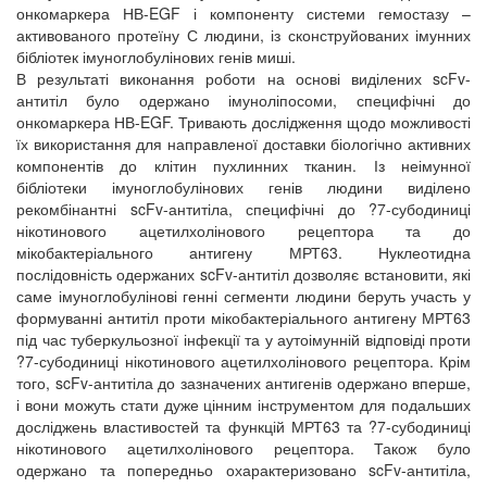
онкомаркера НВ-EGF і компоненту системи гемостазу –
активованого протеїну С людини, із сконструйованих імунних
бібліотек імуноглобулінових генів миші.
В результаті виконання роботи на основі виділених scFv-
антитіл було одержано імуноліпосоми, специфічні до
онкомаркера НВ-EGF. Тривають дослідження щодо можливості
їх використання для направленої доставки біологічно активних
компонентів до клітин пухлинних тканин. Із неімунної
бібліотеки імуноглобулінових генів людини виділено
рекомбінантні scFv-антитіла, специфічні до ?7-субодиниці
нікотинового ацетилхолінового рецептора та до
мікобактеріального антигену МРТ63. Нуклеотидна
послідовність одержаних scFv-антитіл дозволяє встановити, які
саме імуноглобулінові генні сегменти людини беруть участь у
формуванні антитіл проти мікобактеріального антигену МРТ63
під час туберкульозної інфекції та у аутоімунній відповіді проти
?7-субодиниці нікотинового ацетилхолінового рецептора. Крім
того, scFv-антитіла до зазначених антигенів одержано вперше,
і вони можуть стати дуже цінним інструментом для подальших
досліджень властивостей та функцій МРТ63 та ?7-субодиниці
нікотинового ацетилхолінового рецептора. Також було
одержано та попередньо охарактеризовано scFv-антитіла,