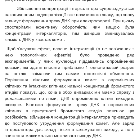
Збільшення концентрації інтеркалятора супроводжується
накопиченням надспіралізації вже позитивного знаку, що знову
гальмує формування треку ДНК при електрофорезі. При цьому
спостерігали ефективну оборотність: чим вищою була
концентрація інтеркаляторів, тим швидше зменшувалась
кількість ДНК у хвостах комет.
Щоб з’ясувати ефект, власне, інтеркаляції (а не пов’язаних з
нею топологічних ефектів), було проведено ряд
експериментів, у яких нуклеоїди піддавались опроміненню
дозами, які здатні вносити приблизно 1 однонитковий розрив
на петлю, знімаючи тим самим топологічні обмеження.
Порівняння кінетики формування комет в опромінених
клітинах та інтактних клітинах низької концентрації бромистого
етидію показує, що, хоча в обох випадках ми маємо справу з
релаксованими петлями, ДНК опромінених клітин виходить
швидше. Кінетика формування треку ДНК в опромінених
клітинах в присутності бромистого етидію пояснює цю
розбіжність: збільшення концентрації інтеркалятора призводить
до поступового утруднення формування комет. Але заряд
інтеркалятора дає вклад тільки в гальмування виходу, а не в
зниження максимально можливого виходу ДНК.