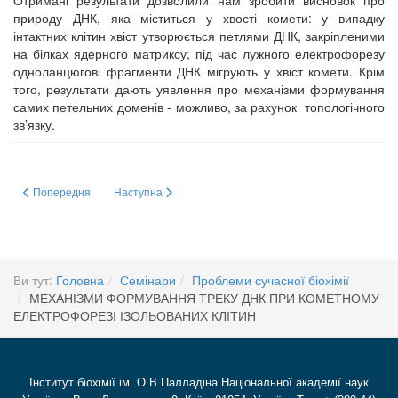
Отримані результати дозволили нам зробити висновок про
природу ДНК, яка міститься у хвості комети: у випадку
інтактних клітин хвіст утворюється петлями ДНК, закріпленими
на білках ядерного матриксу; під час лужного електрофорезу
одноланцюгові фрагменти ДНК мігрують у хвіст комети. Крім
того, результати дають уявлення про механізми формування
самих петельних доменів - можливо, за рахунок топологічного
зв’язку.
Попередня стаття: Cучасні методи флуоресцентної мікроскопії
Наступна стаття: РОЗРОБКА ЕКСПРЕСНИХ МЕТОДІВ 
Попередня
Наступна
Ви тут:
Головна
Семінари
Проблеми сучасної біохімії
МЕХАНІЗМИ ФОРМУВАННЯ ТРЕКУ ДНК ПРИ КОМЕТНОМУ
ЕЛЕКТРОФОРЕЗІ ІЗОЛЬОВАНИХ КЛІТИН
Інститут біохімії ім. О.В Палладіна Національної академії наук