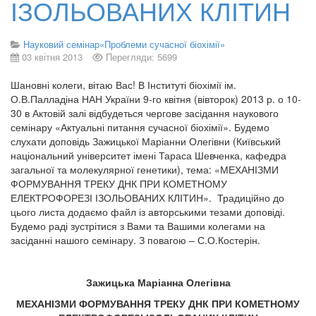
ІЗОЛЬОВАНИХ КЛІТИН
Науковий семінар«Проблеми сучасної біохімії»
03 квітня 2013
Перегляди: 5699
Шановні колеги, вітаю Вас! В Інституті біохімії ім.
О.В.Палладіна НАН України 9-го квітня (вівторок) 2013 р. о 10-
30 в Актовій залі відбудеться чергове засідання наукового
семінару «Актуальні питання сучасної біохімії». Будемо
слухати доповідь Зажицької Маріанни Олегівни (Київський
національний університет імені Тараса Шевченка, кафедра
загальної та молекулярної генетики), тема: «МЕХАНІЗМИ
ФОРМУВАННЯ ТРЕКУ ДНК ПРИ КОМЕТНОМУ
ЕЛЕКТРОФОРЕЗІ ІЗОЛЬОВАНИХ КЛІТИН». Традиційно до
цього листа додаємо файл із авторськими тезами доповіді.
Будемо раді зустрітися з Вами та Вашими колегами на
засіданні нашого семінару. З повагою – С.О.Костерін.
Зажицька Маріанна Олегівна
МЕХАНІЗМИ ФОРМУВАННЯ ТРЕКУ ДНК ПРИ КОМЕТНОМУ