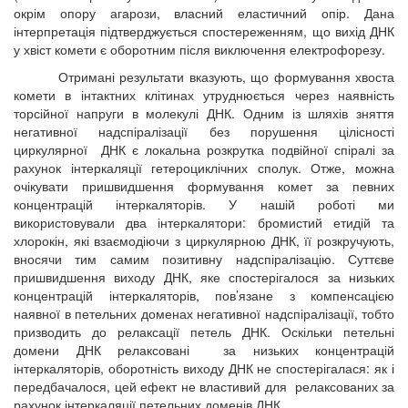
окрім опору агарози, власний еластичний опір. Дана
інтерпретація підтверджується спостереженням, що вихід ДНК
у хвіст комети є оборотним після виключення електрофорезу.
Отримані результати вказують, що формування хвоста
комети в інтактних клітинах утруднюється через наявність
торсійної напруги в молекулі ДНК. Одним із шляхів зняття
негативної надспіралізації без порушення цілісності
циркулярної ДНК є локальна розкрутка подвійної спіралі за
рахунок інтеркаляції гетероциклічних сполук. Отже, можна
очікувати пришвидшення формування комет за певних
концентрацій інтеркаляторів. У нашій роботі ми
використовували два інтеркалятори: бромистий етидій та
хлорокін, які взаємодіючи з циркулярною ДНК, її розкручують,
вносячи тим самим позитивну надспіралізацію. Суттєве
пришвидшення виходу ДНК, яке спостерігалося за низьких
концентрацій інтеркаляторів, пов’язане з компенсацією
наявної в петельних доменах негативної надспіралізації, тобто
призводить до релаксації петель ДНК. Оскільки петельні
домени ДНК релаксовані за низьких концентрацій
інтеркаляторів, оборотність виходу ДНК не спостерігалася: як і
передбачалося, цей ефект не властивий для релаксованих за
рахунок інтеркаляції петельних доменів ДНК.