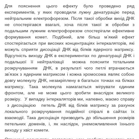
Для пояснення цього ефекту було проведено ряд
експериментів, у яких проводили лужну денатурацію перед
нейтральним електрофорезом. Після такої обробки вихід ДНК
не спостерігався взагалі, хоча після такої ж обробки з
подальшим лужним електрофорезом спостерігали ефективне
формування комет. Подібний, але більш м’який ефект
спостерігається при високих концентраціях інтеркаляторів, які
можуть сприяти дисоціації ДНК від білків ядерного матриксу.
Відсутність виходу ДНК в експериментах по денатурації ДНК і
подальшої її нейтралізації можна пояснити тотальним
розкручуванням ДНК, в результаті чого петлі втрачаються
зв’язок з ядерним матриксом і кожна хромосома являє собою
довгу молекулу ДНК, незакріплену в багатьох точках на білках
матриксу. Така молекула намагається мігрувати єдиним
фронтом, але не може цього зробити внаслідок великого
розміру. У випадку інтеркаляторів ми, напевно, маємо справу
з дисоціацією петель ДНК від білків матриксу за рахунок
локального розкручування подвійної спіралі в сайтах їх
взаємодії. Така дисоціація призводить до збільшення розмірів
петельних доменів, і, як наслідок, унеможливлення їхнього
виходу у хвіст комети.