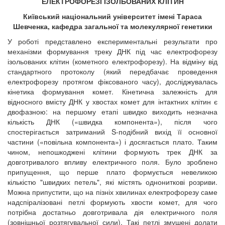
ЕЛЕКТРОФОРЕЗІ ІЗОЛЬОВАНИХ КЛІТИН
Київський національний університет імені Тараса
Шевченка, кафедра загальної та молекулярної генетики
У роботі представлено експериментальні результати про
механізми формування треку ДНК під час електрофорезу
ізольованих клітин (кометного електрофорезу). На відміну від
стандартного протоколу (який передбачає проведення
електрофорезу протягом фіксованого часу), досліджувалась
кінетика формування комет. Кінетична залежність для
відносного вмісту ДНК у хвостах комет для інтактних клітин є
двофазною: на першому етапі швидко виходить незначна
кількість ДНК («швидка компонента»), після чого
спостерігається затриманий S-подібний вихід її основної
частини («повільна компонента») і досягається плато. Таким
чином, непошкоджені клітини формують трек ДНК за
довготривалого впливу електричного поля. Було зроблено
припущення, що перше плато формується невеликою
кількістю "швидких петель", які містять однониткові розриви.
Можна припустити, що на пізніх хвилинах електрофорезу саме
надспіралізовані петлі формують хвости комет, для чого
потрібна достатньо довготривала дія електричного поля
(зовнішньої розтягувальної сили). Такі петлі змушені долати