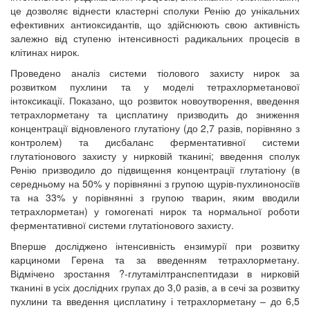
це дозволяє віднести кластерні сполуки Ренію до унікальних
ефективних антиоксидантів, що здійснюють свою активність
залежно від ступеню інтенсивності радикальних процесів в
клітинах нирок.
Проведено аналіз системи тіолового захисту нирок за
розвитком пухлини та у моделі тетрахлорметанової
інтоксикації. Показано, що розвиток новоутворення, введення
тетрахлорметану та цисплатину призводить до зниження
концентрації відновленого глутатіону (до 2,7 разів, порівняно з
контролем) та дисбаланс ферментативної системи
глутатіонового захисту у нирковій тканині; введення сполук
Ренію призводило до підвищення концентрації глутатіону (в
середньому на 50% у порівнянні з групою щурів-пухлиноносіїв
та на 33% у порівнянні з групою тварин, яким вводили
тетрахлорметан) у гомогенаті нирок та нормальної роботи
ферментативної системи глутатіонового захисту.
Вперше досліджено інтенсивність ензимурії при розвитку
карциноми Герена та за введенням тетрахлорметану.
Відмічено зростання ?-глутамілтранспептидази в нирковій
тканині в усіх дослідних групах до 3,0 разів, а в сечі за розвитку
пухлини та введення цисплатину і тетрахлорметану – до 6,5