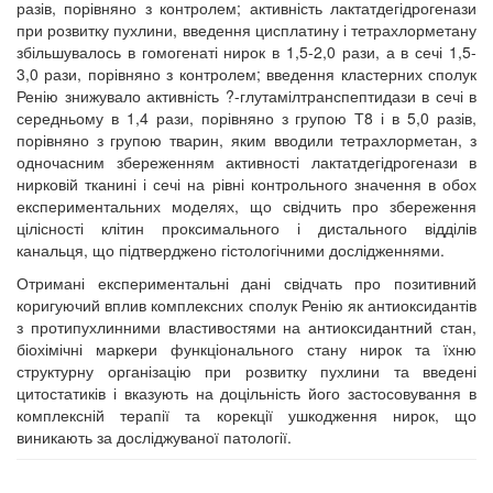
разів, порівняно з контролем; активність лактатдегідрогенази
при розвитку пухлини, введення цисплатину і тетрахлорметану
збільшувалось в гомогенаті нирок в 1,5-2,0 рази, а в сечі 1,5-
3,0 рази, порівняно з контролем; введення кластерних сполук
Ренію знижувало активність ?-глутамілтранспептидази в сечі в
середньому в 1,4 рази, порівняно з групою Т8 і в 5,0 разів,
порівняно з групою тварин, яким вводили тетрахлорметан, з
одночасним збереженням активності лактатдегідрогенази в
нирковій тканині і сечі на рівні контрольного значення в обох
експериментальних моделях, що свідчить про збереження
цілісності клітин проксимального і дистального відділів
канальця, що підтверджено гістологічними дослідженнями.
Отримані експериментальні дані свідчать про позитивний
коригуючий вплив комплексних сполук Ренію як антиоксидантів
з протипухлинними властивостями на антиоксидантний стан,
біохімічні маркери функціонального стану нирок та їхню
структурну організацію при розвитку пухлини та введені
цитостатиків і вказують на доцільність його застосовування в
комплексній терапії та корекції ушкодження нирок, що
виникають за досліджуваної патології.