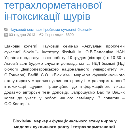
тетрахлорметанової
інтоксикації щурів
Науковий семінар«Проблеми сучасної біохімії»
03 грудня 2013
Перегляди: 6829
Шановні колеги! Науковий семінар «Актуальні проблеми
сучасної біохімії» Інституту біохімії ім. О.В.Палладіна НАН
України продовжує свою роботу. 10 грудня (вівторок) о 10-30 в
Актовій залі будемо слухати доповідь м.н.с. НДЛ біохімії (НДІ
біології Дніпропетровського національного університету ім.
О.Гончара) Бабій С.О. «Біохімічні маркери функціонального
стану нирок у моделях пухлинного росту і тетрахлорметанової
інтоксикації щурів». Традиційно до інформаційного листа
додаємо авторські тези доповіді. Запрошуємо Вас та Ваших
колег до участі у роботі нашого семінару. З повагою –
С.О.Костерін.
Біохімічні маркери функціонального стану нирок у
моделях пухлинного росту і тетрахлорметанової