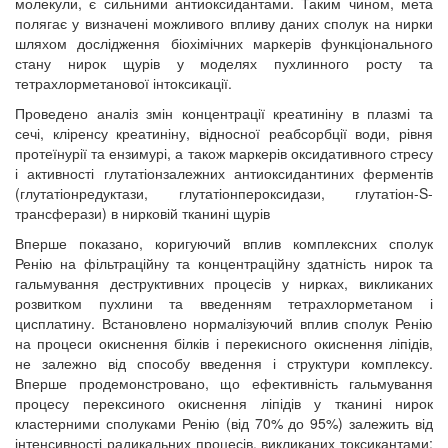
молекули, є сильними антиоксидантами. Таким чином, мета
полягає у визначені можливого впливу даних сполук на нирки
шляхом дослідження біохімічних маркерів функціонального
стану нирок щурів у моделях пухлинного росту та
тетрахлорметанової інтоксикації.
Проведено аналіз змін концентрації креатиніну в плазмі та
сечі, кліренсу креатиніну, відносної реабсорбції води, рівня
протеїнурії та ензимурі, а також маркерів оксидативного стресу
і активності глутатіонзалежних антиоксидантиних ферментів
(глутатіонредуктази, глутатіонпероксидази, глутатіон-S-
трансферази) в нирковій тканині щурів
Вперше показано, коригуючий вплив комплексних сполук
Ренію на фільтраційну та концентраційну здатність нирок та
гальмування деструктивних процесів у нирках, викликаних
розвитком пухлини та введенням тетрахлорметаном і
цисплатину. Встановлено нормалізуючий вплив сполук Ренію
на процеси окиснення білків і перекисного окиснення ліпідів,
не залежно від способу введення і структури комплексу.
Вперше продемонстровано, що ефективність гальмування
процесу перексиного окиснення ліпідів у тканині нирок
кластерними сполуками Ренію (від 70% до 95%) залежить від
інтенсивності радикальних процесів, викликаних токсикантами;