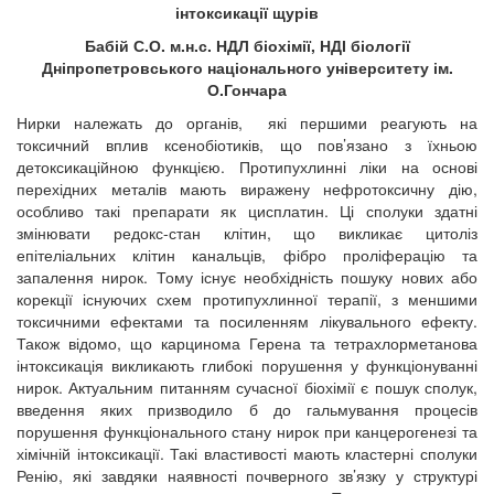
інтоксикації щурів
Бабій С.О. м.н.с. НДЛ біохімії, НДІ біології
Дніпропетровського національного університету ім.
О.Гончара
Нирки належать до органів, які першими реагують на
токсичний вплив ксенобіотиків, що пов’язано з їхньою
детоксикаційною функцією. Протипухлинні ліки на основі
перехідних металів мають виражену нефротоксичну дію,
особливо такі препарати як цисплатин. Ці сполуки здатні
змінювати редокс-стан клітин, що викликає цитоліз
епітеліальних клітин канальців, фібро проліферацію та
запалення нирок. Тому існує необхідність пошуку нових або
корекції існуючих схем протипухлинної терапії, з меншими
токсичними ефектами та посиленням лікувального ефекту.
Також відомо, що карцинома Герена та тетрахлорметанова
інтоксикація викликають глибокі порушення у функціонуванні
нирок. Актуальним питанням сучасної біохімії є пошук сполук,
введення яких призводило б до гальмування процесів
порушення функціонального стану нирок при канцерогенезі та
хімічній інтоксикації. Такі властивості мають кластерні сполуки
Ренію, які завдяки наявності почверного зв’язку у структурі