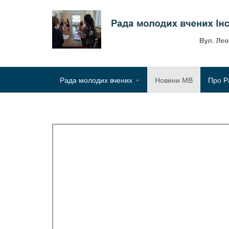
Рада молодих вчених
Новини МВ
Про Р