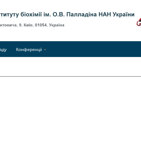
Об
аду
Конференціі