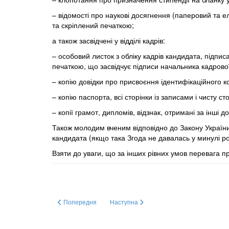
– відомості про наукові досягнення (паперовий та 
та скріплений печаткою;
а також засвідчені у відділі кадрів:
– особовий листок з обліку кадрів кандидата, підп
печаткою, що засвідчує підписи начальника кадрово
– копію довідки про присвоєння ідентифікаційного ко
– копію паспорта, всі сторінки із записами і чисту ст
– копії грамот, дипломів, відзнак, отримані за інші 
Також молодим вченим відповідно до Закону Україн
кандидата
(якщо така Згода не давалась у минулі ро
Взяти до уваги, що за інших рівних умов перевага 
Попередня стаття: Підсумкові Збори Ради молодих вчених
Наступна стаття: Премія Верховної Ради
Попередня
Наступна