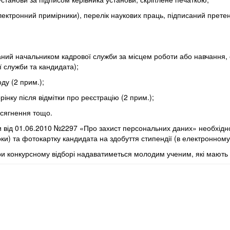
електронний примірники), перелік наукових праць, підписаний прет
исаний начальником кадрової служби за місцем роботи або навчання,
ї служби та кандидата);
ду (2 прим.);
орінку після відмітки про реєстрацію (2 прим.);
досягнення тощо.
и від 01.06.2010 №2297 «Про захист персональних даних» необхід
ки) та фотокартку кандидата на здобуття стипендії (в електронному 
при конкурсному відборі надаватиметься молодим ученим, які мають 
 2024
 України