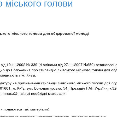
о міського голови
ського міського голови для обдарованої молоді
 від 19.11.2002 № 339 (зі змінами від 27.11.2007 №650) встановле
відно до Положення про стипендію Київського міського голови для об
 мешкають у м. Києві.
атуру на призначення стипендії Київського міського голови для обд
1601, м. Київ, вул. Володимирська, 54, Президія НАН України, к.320,
>
nmnasu@mail.ru
) необхідні
матеріали
.
ни подаються такі матеріали:
станови за підписом керівника установи, скріплене печаткою;