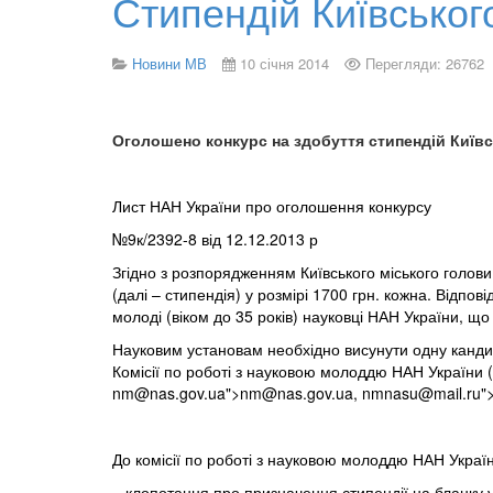
Стипендій Київськог
Новини МВ
10 січня 2014
Перегляди: 26762
Оголошено конкурс на здобуття стипендій Київ
Лист НАН України про оголошення конкурсу
№9к/2392-8
від 12.12.2013 р
Згідно з розпорядженням Київського міського голови
(далі – стипендія) у розмірі 1700 грн. кожна. Відпо
молоді (віком до 35 років) науковці НАН України, що
Науковим установам необхідно висунути одну кандид
Комісії по роботі з науковою молоддю НАН України (0
nm@nas.gov.ua
">
nm@nas.gov.ua
,
nmnasu@mail.ru
"
До комісії по роботі з науковою молоддю НАН Украї
– клопотання про призначення стипендії на бланку у