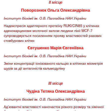
ІІ місце
Поворознюк
Ольга Олександрівна
Інститут біохімії ім. О.В. Палладіна НАН України
Надекспресія адаптерного протеїну RUKl/CIN85 у клітинах
аденокарциноми молочної залози людини лінії MCF-7
супроводжується посиленням прояву властивостей ракових
стовбурових клітин
Євтушенко Марія Євгеніївна
Інститут біохімії ім. О.В. Палладіна НАН України
Зміни концентрації іонізованого кальцію в клітинах міометрія
щурів за дії антагоністів кальмодуліну
ІІІ місце
Чудіна Тетяна Олександрівна
Інститут біохімії ім. О.В. Палладіна НАН України
Ад’ювантні властивості наночасток різного розміру та хімічної