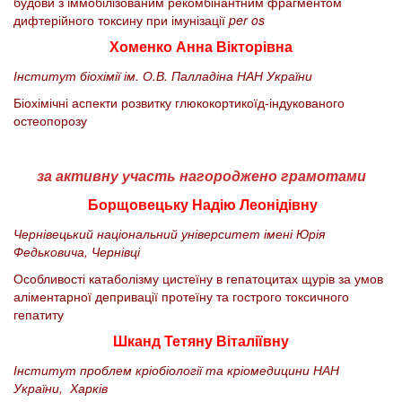
будови з іммобілізованим рекомбінантним фрагментом
дифтерійного токсину при імунізації
per os
Хоменко Анна Вікторівна
Інститут біохімії ім. О.В. Палладіна НАН України
Біохімічні аспекти розвитку глюкокортикоїд-індукованого
остеопорозу
за активну участь нагороджено грамотами
Борщовецьку Надію Леонідівну
Чернівецький національний університет імені Юрія
Федьковича, Чернівці
Особливості катаболізму цистеїну в гепатоцитах щурів за умов
аліментарної депривації протеїну та гострого токсичного
гепатиту
Шканд Тетяну Віталіївну
Інститут проблем кріобіології та кріомедицини НАН
України, Харків