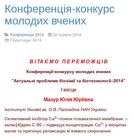
Конференція-конкурс
молодих вчених
Конференція 2014
02 червня 2014
Перегляди: 6074
В І ТА Є М О П Е Р Е М О Ж Ц І В
Конференції-конкурсу молодих вчених
“Актуальні проблеми біохімії та біотехнології–2014”
І місце
Мазур Юлія Юріївна
Інститут біохімії ім. О.В. Палладіна НАН України
2+
Селективний інгібітор Са
-помпи плазматичної мембрани –
2+
калікс[4]арен С-90 – підвищує концентрацію Са
у міоцитах
матки та пригнічує релаксацію м’язевого скорочення