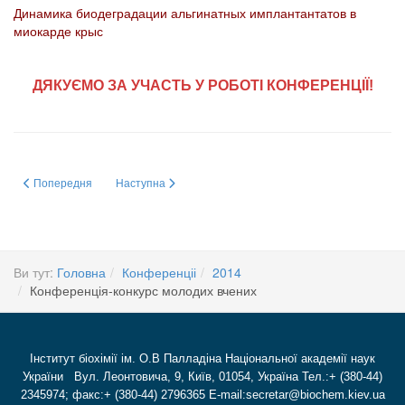
Динамика биодеградации альгинатных имплантантатов в
миокарде крыс
ДЯКУЄМО ЗА УЧАСТЬ У РОБОТІ КОНФЕРЕНЦІЇ!
Попередня стаття: Секція 4 Медична біохімія
Наступна стаття: Конференція-конкурс молодих вчених
Попередня
Наступна
Ви тут:
Головна
Конференціі
2014
Конференція-конкурс молодих вчених
Інститут біохімії ім. О.В Палладіна Національної академії наук
України Вул. Леонтовича, 9, Київ, 01054, Україна Тел.:+ (380-44)
2345974; факс:+ (380-44) 2796365 E-mail:secretar@biochem.kiev.ua