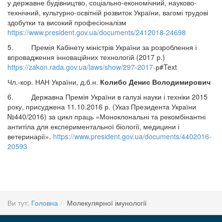
у державне будівництво, соціально-економічний, науково-
технічний, культурно-освітній розвиток України, вагомі трудові
здобутки та високий професіоналізм
https://www.president.gov.ua/documents/2412018-24698
5. Премія Кабінету міністрів України за розроблення і
впровадження інноваційних технологій (2017 р.)
https://zakon.rada.gov.ua/laws/show/297-2017-
р#Text
Чл.-кор. НАН України, д.б.н.
Колибо Денис Володимирович
6. Державна Премія України в галузі науки і техніки 2015
року, присуджена 11.10.2016 р. (Указ Президента України
№440/2016) за цикл праць «Моноклональні та рекомбінантні
антитіла для експериментальної біології, медицини і
ветеринарії».
https://www.president.gov.ua/documents/4402016-
20593
Ви тут:
Головна
Молекулярної імунології