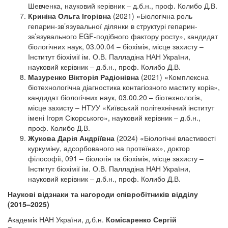
Шевченка, науковий керівник – д.б.н., проф. Колибо Д.В.
Криніна Ольга Ігорівна
(2021) «Біологічна роль
гепарин-зв’язувальної ділянки в структурі гепарин-
зв’язувального EGF-подібного фактору росту», кандидат
біологічних наук, 03.00.04 – біохімія, місце захисту –
Інститут біохімії ім. О.В. Палладіна НАН України,
науковий керівник – д.б.н., проф. Колибо Д.В.
Мазуренко Вікторія Радіонівна
(2021) «Комплексна
біотехнологічна діагностика контагіозного маститу корів»,
кандидат біологічних наук, 03.00.20 – біотехнологія,
місце захисту – НТУУ «Київський політехнічний інститут
імені Ігоря Сікорського», науковий керівник – д.б.н.,
проф. Колибо Д.В.
Жукова Дарія Андріївна
(2024) «Біологічні властивості
куркуміну, адсорбованого на протеїнах», доктор
філософії, 091 – біологія та біохімія, місце захисту –
Інститут біохімії ім. О.В. Палладіна НАН України,
науковий керівник – д.б.н., проф. Колибо Д.В.
Наукові відзнаки та нагороди співробітників відділу
(2015–2025)
Академік НАН України, д.б.н.
Комісаренко Сергій