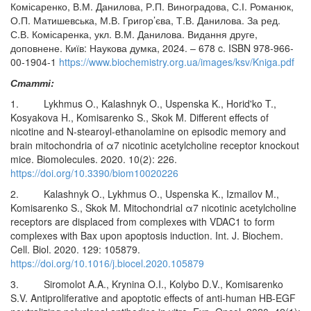
Комісаренко, В.М. Данилова, Р.П. Виноградова, С.І. Романюк,
О.П. Матишевська, М.В. Григор’єва, Т.В. Данилова. За ред.
С.В. Комісаренка, укл. В.М. Данилова. Видання друге,
доповнене. Київ: Наукова думка, 2024. – 678 c. ISBN 978-966-
00-1904-1
https://www.biochemistry.org.ua/images/ksv/Kniga.pdf
Статті:
1. Lykhmus O., Kalashnyk O., Uspenska K., Horid'ko T.,
Kosyakova H., Komisarenko S., Skok M. Different effects of
nicotine and N-stearoyl-ethanolamine on episodic memory and
brain mitochondria of α7 nicotinic acetylcholine receptor knockout
mice. Biomolecules. 2020. 10(2): 226.
https://doi.org/10.3390/biom10020226
2. Kalashnyk O., Lykhmus O., Uspenska K., Izmailov M.,
Komisarenko S., Skok M. Mitochondrial α7 nicotinic acetylcholine
receptors are displaced from complexes with VDAC1 to form
complexes with Bax upon apoptosis induction. Int. J. Biochem.
Cell. Biol. 2020. 129: 105879.
https://doi.org/10.1016/j.biocel.2020.105879
3. Siromolot A.A., Krynina O.I., Kolybo D.V., Komisarenko
S.V. Antiproliferative and apoptotic effects of anti-human HB-EGF