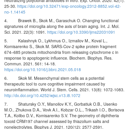
neutralizing polyclonal antibodies in vitro. Exp. Oncol. 2020. 42(1):
25-30.
https://doi.org/10.32471/exp-oncology.2312-8852.vol-42-
no-1.14145
4. Brawek B., Skok M., Garaschuk O. Changing functional
signatures of microglia along the axis of brain aging. Int. J. Mol.
Sci. 2021. 22(3): 1091.
https://doi.org/10.3390/ijms22031091
5. Kalashnyk O., Lykhmus O., Izmailov M., Koval L.,
Komisarenko S., Skok M. SARS-Cov-2 spike protein fragment
674–685 protects mitochondria from releasing cytochrome c in
response to apoptogenic influence. Biochem. Biophys. Res.
Commun. 2021. 561: 14-18.
https://doi.org/10.1016/j.bbrc.2021.05.018
6. Skok M. Mesenchymal stem cells as a potential
therapeutic tool to cure cognitive impairment caused by
neuroinflammation. World J. Stem. Cells. 2021. 13(8): 1072-1083.
http://dx.doi.org/10.4252/wjsc.v13.i8.1072
7. Shatursky O.Y., Manoilov K.Y., Gorbatiuk O.B., Usenko
M.O., Zhukova D.A., Vovk A.I., Kobzar O.L., Trikash I.O., Borisova
T.A., Kolibo D.V., Komisarenko S.V. The geometry of diphtheria
toxoid CRM197 channel assessed by thiazolium salts and
nonelectrolytes. Biophys J. 2021. 120(12): 2577-2591.