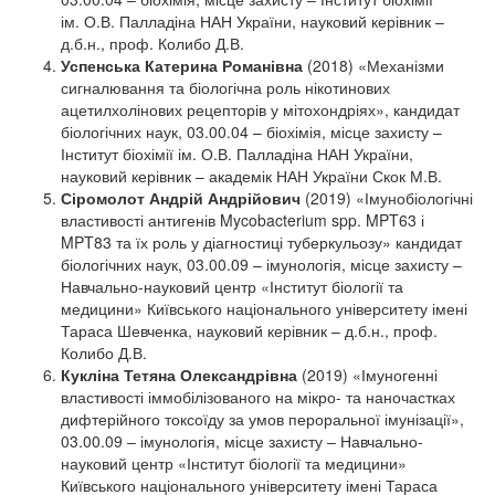
ім. О.В. Палладіна НАН України, науковий керівник –
д.б.н., проф. Колибо Д.В.
Успенська Катерина Романівна
(2018) «Механізми
сигналювання та біологічна роль нікотинових
ацетилхолінових рецепторів у мітохондріях», кандидат
біологічних наук, 03.00.04 – біохімія, місце захисту –
Інститут біохімії ім. О.В. Палладіна НАН України,
науковий керівник – академік НАН України Скок М.В.
Сіромолот Андрій Андрійович
(2019) «Імунобіологічні
властивості антигенів Mycobacterium spp. MPT63 і
MPT83 та їх роль у діагностиці туберкульозу» кандидат
біологічних наук, 03.00.09 – імунологія, місце захисту –
Навчально-науковий центр «Інститут біології та
медицини» Київського національного університету імені
Тараса Шевченка, науковий керівник – д.б.н., проф.
Колибо Д.В.
Кукліна Тетяна Олександрівна
(2019) «Імуногенні
властивості іммобілізованого на мікро- та наночастках
дифтерійного токсоїду за умов пероральної імунізації»,
03.00.09 – імунологія, місце захисту – Навчально-
науковий центр «Інститут біології та медицини»
Київського національного університету імені Тараса