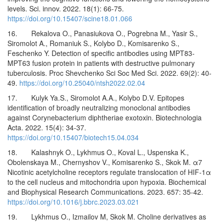
levels. Sci. innov. 2022. 18(1): 66-75.
https://doi.org/10.15407/scine18.01.066
16. Rekalova O., Panasiukova O., Pogrebna M., Yasir S.,
Siromolot A., Romaniuk S., Kolybo D., Komisarenko S.,
Feschenko Y. Detection of specific antibodies using MPT83-
MPT63 fusion protein in patients with destructive pulmonary
tuberculosis. Proc Shevchenko Sci Soc Med Sci. 2022. 69(2): 40-
49.
https://doi.org/10.25040/ntsh2022.02.04
17. Kulyk Ya.S., Siromolot A.A., Kolybo D.V. Epitopes
identification of broadly neutralizing monoclonal antibodies
against Corynebacterium diphtheriae exotoxin. Biotechnologia
Acta. 2022. 15(4): 34-37.
https://doi.org/10.15407/biotech15.04.034
18. Kalashnyk O., Lykhmus O., Koval L., Uspenska K.,
Obolenskaya M., Chernyshov V., Komisarenko S., Skok M. α7
Nicotinic acetylcholine receptors regulate translocation of HIF-1α
to the cell nucleus and mitochondria upon hypoxia. Biochemical
and Biophysical Research Communications. 2023. 657: 35-42.
https://doi.org/10.1016/j.bbrc.2023.03.021
19. Lykhmus O., Izmailov M, Skok M. Choline derivatives as