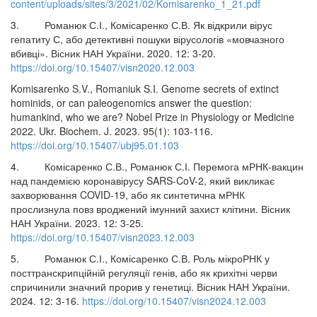
content/uploads/sites/3/2021/02/Komisarenko_1_21.pdf
3. Романюк С.І., Комісаренко С.В. Як відкрили вірус
гепатиту С, або детективні пошуки вірусологів «мовчазного
вбивці». Вісник НАН України. 2020. 12: 3-20.
https://doi.org/10.15407/visn2020.12.003
Komisarenko S.V., Romaniuk S.I. Genome secrets of extinct
hominids, or can paleogenomics answer the question:
humankind, who we are? Nobel Prize in Physiology or Medicine
2022. Ukr. Biochem. J. 2023. 95(1): 103-116.
https://doi.org/10.15407/ubj95.01.103
4. Комісаренко С.В., Романюк С.І. Перемога мРНК-вакцин
над пандемією коронавірусу SARS-CoV-2, який викликає
захворювання COVID-19, або як синтетична мРНК
прослизнула повз вроджений імунний захист клітини. Вісник
НАН України. 2023. 12: 3-25.
https://doi.org/10.15407/visn2023.12.003
5. Романюк С.І., Комісаренко С.В. Роль мікроРНК у
посттранскрипційній регуляції генів, або як крихітні черви
спричинили значний прорив у генетиці. Вісник НАН України.
2024. 12: 3-16.
https://doi.org/10.15407/visn2024.12.003