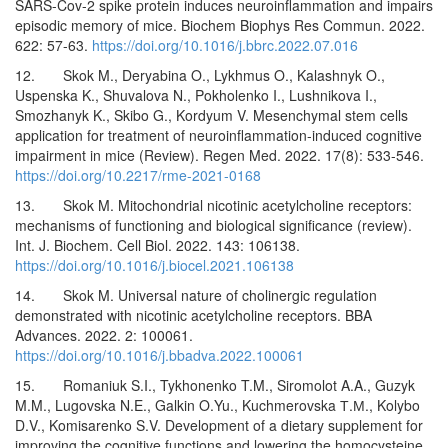
SARS-Cov-2 spike protein induces neuroinflammation and impairs
episodic memory of mice. Biochem Biophys Res Commun. 2022.
622: 57-63.
https://doi.org/10.1016/j.bbrc.2022.07.016
12. Skok M., Deryabina O., Lykhmus O., Kalashnyk O.,
Uspenska K., Shuvalova N., Pokholenko I., Lushnikova I.,
Smozhanyk K., Skibo G., Kordyum V. Mesenchymal stem cells
application for treatment of neuroinflammation-induced cognitive
impairment in mice (Review). Regen Med. 2022. 17(8): 533-546.
https://doi.org/10.2217/rme-2021-0168
13. Skok M. Mitochondrial nicotinic acetylcholine receptors:
mechanisms of functioning and biological significance (review).
Int. J. Biochem. Cell Biol. 2022. 143: 106138.
https://doi.org/10.1016/j.biocel.2021.106138
14. Skok M. Universal nature of cholinergic regulation
demonstrated with nicotinic acetylcholine receptors. BBA
Advances. 2022. 2: 100061.
https://doi.org/10.1016/j.bbadva.2022.100061
15. Romaniuk S.I., Tykhonenko T.M., Siromolot A.A., Guzyk
M.M., Lugovska N.E., Galkin O.Yu., Kuchmerovska Т.М., Kolybo
D.V., Komisarenko S.V. Development of a dietary supplement for
improving the cognitive functions and lowering the homocysteine