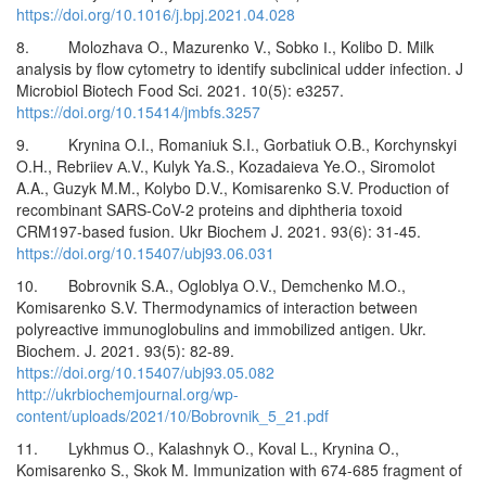
https://doi.org/10.1016/j.bpj.2021.04.028
8. Molozhava O., Mazurenko V., Sobko І., Kolibo D. Milk
analysis by flow cytometry to identify subclinical udder infection. J
Microbiol Biotech Food Sci. 2021. 10(5): e3257.
https://doi.org/10.15414/jmbfs.3257
9. Krynina O.I., Romaniuk S.I., Gorbatiuk O.B., Korchynskyi
O.H., Rebriiev А.V., Kulyk Ya.S., Kozadaieva Ye.O., Siromolot
A.A., Guzyk M.M., Kolybo D.V., Komisarenko S.V. Production of
recombinant SARS-CoV-2 proteins and diphtheria toxoid
CRM197-based fusion. Ukr Biochem J. 2021. 93(6): 31-45.
https://doi.org/10.15407/ubj93.06.031
10. Bobrovnik S.A., Ogloblya O.V., Demchenko M.O.,
Komisarenko S.V. Thermodynamics of interaction between
polyreactive immunoglobulins and immobilized antigen. Ukr.
Biochem. J. 2021. 93(5): 82-89.
https://doi.org/10.15407/ubj93.05.082
http://ukrbiochemjournal.org/wp-
content/uploads/2021/10/Bobrovnik_5_21.pdf
11. Lykhmus O., Kalashnyk O., Koval L., Krynina O.,
Komisarenko S., Skok M. Immunization with 674-685 fragment of