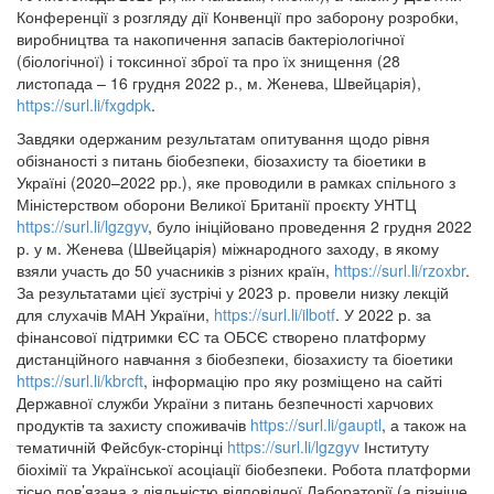
Конференції з розгляду дії Конвенції про заборону розробки,
виробництва та накопичення запасів бактеріологічної
(біологічної) і токсинної зброї та про їх знищення (28
листопада – 16 грудня 2022 р., м. Женева, Швейцарія),
https://surl.li/fxgdpk
.
Завдяки одержаним результатам опитування щодо рівня
обізнаності з питань біобезпеки, біозахисту та біоетики в
Україні (2020–2022 рр.), яке проводили в рамках спільного з
Міністерством оборони Великої Британії проєкту УНТЦ
https://surl.li/lgzgyv
, було ініційовано проведення 2 грудня 2022
р. у м. Женева (Швейцарія) міжнародного заходу, в якому
взяли участь до 50 учасників з різних країн,
https://surl.li/rzoxbr
.
За результатами цієї зустрічі у 2023 р. провели низку лекцій
для слухачів МАН України,
https://surl.li/ilbotf
. У 2022 р. за
фінансової підтримки ЄС та ОБСЄ створено платформу
дистанційного навчання з біобезпеки, біозахисту та біоетики
https://surl.li/kbrcft
, інформацію про яку розміщено на сайті
Державної служби України з питань безпечності харчових
продуктів та захисту споживачів
https://surl.li/gauptl
, а також на
тематичній Фейсбук-сторінці
https://surl.li/lgzgyv
Інституту
біохімії та Української асоціації біобезпеки. Робота платформи
тісно пов’язана з діяльністю відповідної Лабораторії (а пізніше