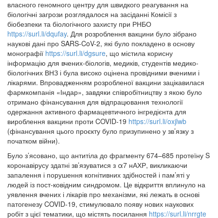
власного геномного центру для швидкого реагування на
біологічні загрози розглядалося на засіданні Комісії з
біобезпеки та біологічного захисту при РНБО
https://surl.li/dqufay
. Для розроблення вакцини було зібрано
наукові дані про SARS-CoV-2, які було покладено в основу
монографії
https://surl.li/dgsure
, що містила корисну
інформацію для вчених-біологів, медиків, студентів медико-
біологічних ВНЗ і була високо оцінена провідними вченими і
лікарями. Впровадженням розробленої вакцини зацікавилася
фармкомпанія «Індар», завдяки співробітництву з якою було
отримано фінансування для відпрацювання технології
одержання активного фармацевтичного інгредієнта для
вироблення вакцини проти COVID-19
https://surl.li/oxjlwb
(фінансування цього проєкту було призупинено у зв’язку з
початком війни).
Було з’ясовано, що антитіла до фрагменту 674–685 протеїну S
коронавірусу здатні зв’язуватися з α7 нАХР, викликаючи
запалення і порушення когнітивних здібностей і пам’яті у
людей із пост-ковідним синдромом. Це відкриття вплинуло на
уявлення вчених і лікарів про механізми, які лежать в основі
патогенезу COVID-19, стимулювало появу нових наукових
робіт з цієї тематики, що містять посилання
https://surl.li/nrrgte