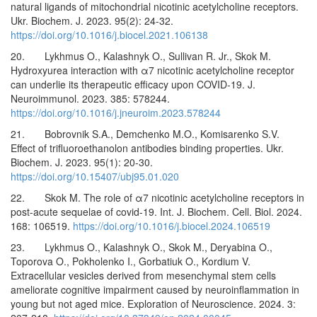
natural ligands of mitochondrial nicotinic acetylcholine receptors.
Ukr. Biochem. J. 2023. 95(2): 24-32.
https://doi.org/10.1016/j.biocel.2021.106138
20. Lykhmus O., Kalashnyk O., Sullivan R. Jr., Skok M.
Hydroxyurea interaction with α7 nicotinic acetylcholine receptor
can underlie its therapeutic efficacy upon COVID-19. J.
Neuroimmunol. 2023. 385: 578244.
https://doi.org/10.1016/j.jneuroim.2023.578244
21. Bobrovnik S.A., Demchenko M.O., Komisarenko S.V.
Effect of trifluoroethanolon antibodies binding properties. Ukr.
Biochem. J. 2023. 95(1): 20-30.
https://doi.org/10.15407/ubj95.01.020
22. Skok M. The role of α7 nicotinic acetylcholine receptors in
post-acute sequelae of covid-19. Int. J. Biochem. Cell. Biol. 2024.
168: 106519.
https://doi.org/10.1016/j.biocel.2024.106519
23. Lykhmus O., Kalashnyk O., Skok M., Deryabina O.,
Toporova O., Pokholenko I., Gorbatiuk O., Kordium V.
Extracellular vesicles derived from mesenchymal stem cells
ameliorate cognitive impairment caused by neuroinflammation in
young but not aged mice. Exploration of Neuroscience. 2024. 3: