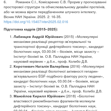
6. Романюк С.І., Комісаренко С.В. Прорив у прогнозуванні
просторової структури та обчислювальному дизайні протеїнів,
або чи можна вірити передбаченням штучного інтелекту.
Вісник НАН України. 2025. 2: 16-35.
https://doi.org/10.15407/visn2025.02.016
Підготовка кадрів (2015–2025):
Лабинцев Андрій Юрійович
(2015) «Молекулярні
механізми реалізації рецептор-зв’язувальної та
транспортної функції дифтерійного токсину», кандидат
біологічних наук, 03.00.04 – біохімія, місце захисту –
Інститут біохімії ім. О.В. Палладіна НАН України,
науковий керівник – д.б.н., проф. Колибо Д.В.
Короткевич Наталія Валеріївна
(2016) «Молекулярні
механізми реалізації біологічної активності гепарин-
зв’язувального EGF-подібного фактору росту людини»,
кандидат біологічних наук, 03.00.04 – біохімія, місце
захисту – Інститут біохімії ім. О.В. Палладіна НАН
України, науковий керівник – д.б.н., проф. Колибо Д.В.
Манойлов Кирилл Юрійович
(2018) «Біологічні
властивості рекомбінантних фрагментів молекули
дифтерійного токсину», кандидат біологічних наук,
03.00.04 – біохімія, місце захисту – Інститут біохімії