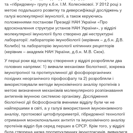
та «гібридомну» групу к.б.н. І.М. Колеснікової. У 2012 році з
метою подальшого розвитку та диверсифікації досліджень у
галузі молекулярної імунології, а також керуючись
положеннями постанови Президії НАН України «Про
вдосконалення структури установ НАН України», у відділі
молекулярної імунології було створено дві неструктурні
лабораторії: лабораторію імунобіології (керівник – д.б.н. Д.В.
Колибо) та лабораторію імунології клітинних рецепторів
(керівник – академік НАН України, д.б.н. М.В. Скок).
У перші роки від початку створення у відділі розробляли два
головних напрями: 1) вивчали механізми біологічної, зокрема
імунотропної та протипухлинної дії фосфорорганічних
похідних неорганічного пірофосфату та 2) розробляли і
використовували методи імунохімічного аналізу протеїнів з
метою визначення механізмів молекулярного розпізнавання
антигенів імунною системою організму. Дослідження
біологічної дії бісфосфонатів вченими відділу були чи не
найпершими в світі, а у галузі використання імуноензимного
аналізу, протокової цитофлуориметрії, гібридомної технології
отримання моноклональних антитіл та імунохімічного аналізу
протеїнів відділ був серед перших в СРСР. Крім того, у відділі
була створена низка протипухлинних імунотоксинів, вивчалися