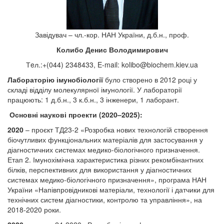
Завідувач – чл.-кор. НАН України, д.б.н., проф.
Колибо Денис Володимирович
Тeл.:+(044) 2348433, E-mail:
kolibo@biochem.kiev.ua
Лабораторію імунобіології
було створено в 2012 році у
складі відділу молекулярної імунології. У лабораторії
працюють: 1 д.б.н., 3 к.б.н., 3 інженери, 1 лаборант.
Основні наукові проекти (2020–2025):
2020
– проєкт ТД23-2 «Розробка нових технологій створення
біочутливих функціональних матеріалів для застосування у
діагностичних системах медико-біологічного призначення.
Етап 2. Імунохімічна характеристика різних рекомбінантних
білків, перспективних для використання у діагностичних
системах медико-біологічного призначення», програма НАН
України «Напівпровідникові матеріали, технології і датчики для
технічних систем діагностики, контролю та управління», на
2018-2020 роки.