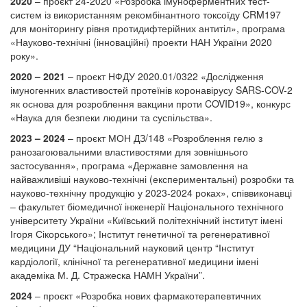
2020
– проєкт 24-2020 «Розробка імуноферментних тест-
систем із використанням рекомбінантного токсоїду CRM197
для моніторингу рівня протидифтерійних антитіл», програма
«Науково-технічні (інноваційні) проекти НАН України 2020
року».
2020 – 2021
– проєкт НФДУ 2020.01/0322 «Дослідження
імуногенних властивостей протеїнів коронавірусу SARS-COV-2
як основа для розроблення вакцини проти COVID19», конкурс
«Наука для безпеки людини та суспільства».
2023 – 2024
– проєкт МОН ДЗ/148 «Розроблення гелю з
ранозагоювальними властивостями для зовнішнього
застосування», програма «Державне замовлення на
найважливіші науково-технічні (експериментальні) розробки та
науково-технічну продукцію у 2023-2024 роках», співвиконавці
– факультет біомедичної інженерії Національного технічного
університету України «Київський політехнічний інститут імені
Ігоря Сікорського»; Інститут генетичної та регенеративної
медицини ДУ “Національний науковий центр “Інститут
кардіології, клінічної та регенеративної медицини імені
академіка М. Д. Стражеска НАМН України”.
2024
– проєкт «Розробка нових фармакотерапевтичних