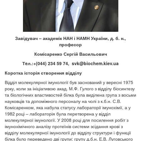
Завідувач – академік НАН і НАМН України, д. б. н.,
професор
Комісаренко Сергій Васильович
Тeл.:+(044) 234 59 74,
svk@biochem.kiev.ua
Коротка історія створення відділу
Відділ молекулярної імунології був заснований у вересні 1975
року, коли за ініціативою акад. М.Ф. Гулого з відділу біосинтезу
та біологічних властивостей білка була виділена група з восьми
науковців та допоміжного персоналу на чолі з к.б.н. С.В.
Комісаренком, яка набула статусу лабораторії імунохімії, а у
1982 році – лабораторія була перетворена у відділ
молекулярної імунології. У 2008 році для посилення робіт з
імунохімічного аналізу протеїнів системи зсідання крові з
відділу молекулярної імунології до відділу структури і функції
білка було переведено дві групи: групу д.б.н. Е.В. Луговського