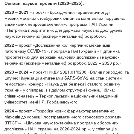
Основні наукові проекти (2020–2025):
2020 – 2021
– проєкт «Дослідження терапевтичної дії
мезенхімальних стовбурових клітин за когнітивних порушень,
викликаних нейрозапаленням», програма НАН України
«Підтримка пріоритетних для держави наукових досліджень і
науково-технічних (експериментальних) розробок».
2022
– проєкт «Дослідження холінергічних механізмів
патогенезу COVID-19», програма НАН України «Підтримка
пріоритетних для держави наукових досліджень і науково-
технічних (експериментальних) розробок, 2022 – 2023 рр.».
2023 – 2024
– проєкт НФДУ 2021.01/0208 «Вплив природної та
штучної імунізації антигенами SARS-CoV-2 на стан системи
гемостазу», конкурс «Наука для безпеки і сталого розвитку
України» у співпраці з відділом структури і функції білка;
співвиконавець – Тернопільський національний медичний
університет імені І.Я. Горбачевського.
2024
– проєкт «Розробка нових фармакотерапевтичних
підходів до корекції посттравматичного стресового розладу
(ПТСР)», «Цільова науково-технічна програма оборонних
досліджень НАН України на 2020-2024 рр.», у співпраці з