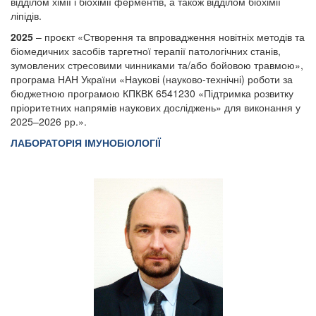
відділом хімії і біохімії ферментів, а також відділом біохімії
ліпідів.
2025
– проєкт «Створення та впровадження новітніх методів та
біомедичних засобів таргетної терапії патологічних станів,
зумовлених стресовими чинниками та/або бойовою травмою»,
програма НАН України «Наукові (науково-технічні) роботи за
бюджетною програмою КПКВК 6541230 «Підтримка розвитку
пріоритетних напрямів наукових досліджень» для виконання у
2025–2026 рр.».
Л
АБОРАТОРІЯ ІМУНОБІОЛОГІЇ