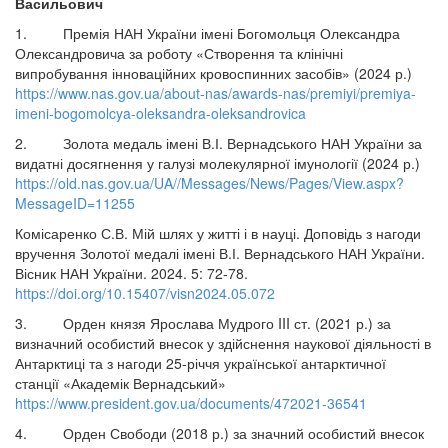
Васильович
1. Премія НАН України імені Богомольця Олександра
Олександровича за роботу «Створення та клінічні
випробування інноваційних кровоспинних засобів» (2024 р.)
https://www.nas.gov.ua/about-nas/awards-nas/premiyi/premiya-
imeni-bogomolcya-oleksandra-oleksandrovica
2. Золота медаль імені В.І. Вернадського НАН України за
видатні досягнення у галузі молекулярної імунології (2024 р.)
https://old.nas.gov.ua/UA//Messages/News/Pages/View.aspx?
MessageID=11255
Комісаренко С.В. Мій шлях у житті і в науці. Доповідь з нагоди
вручення Золотої медалі імені В.І. Вернадського НАН України.
Вісник НАН України. 2024. 5: 72-78.
https://doi.org/10.15407/visn2024.05.072
3. Орден князя Ярослава Мудрого III ст. (2021 р.) за
визначний особистий внесок у здійснення наукової діяльності в
Антарктиці та з нагоди 25-річчя української антарктичної
станції «Академік Вернадський»
https://www.president.gov.ua/documents/472021-36541
4. Орден Свободи (2018 р.) за значний особистий внесок