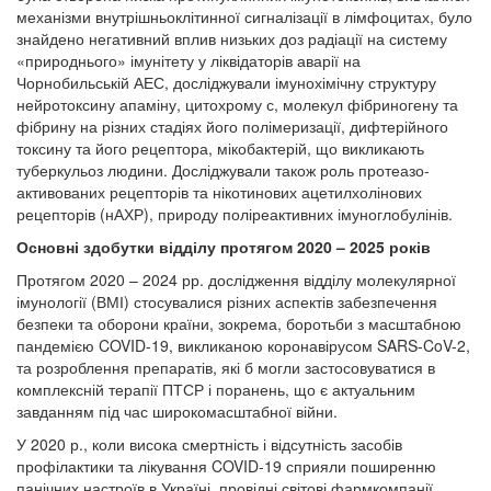
механізми внутрішньоклітинної сигналізації в лімфоцитах, було
знайдено негативний вплив низьких доз радіації на систему
«природнього» імунітету у ліквідаторів аварії на
Чорнобильській АЕС, досліджували імунохімічну структуру
нейротоксину апаміну, цитохрому с, молекул фібриногену та
фібрину на різних стадіях його полімеризації, дифтерійного
токсину та його рецептора, мікобактерій, що викликають
туберкульоз людини. Досліджували також роль протеазо-
активованих рецепторів та нікотинових ацетилхолінових
рецепторів (нАХР), природу поліреактивних імуноглобулінів.
Основні здобутки відділу протягом 2020 – 2025 років
Протягом 2020 – 2024 рр. дослідження відділу молекулярної
імунології (ВМІ) стосувалися різних аспектів забезпечення
безпеки та оборони країни, зокрема, боротьби з масштабною
пандемією COVID-19, викликаною коронавірусом SARS-CoV-2,
та розроблення препаратів, які б могли застосовуватися в
комплексній терапії ПТСР і поранень, що є актуальним
завданням під час широкомасштабної війни.
У 2020 р., коли висока смертність і відсутність засобів
профілактики та лікування COVID-19 сприяли поширенню
панічних настроїв в Україні, провідні світові фармкомпанії