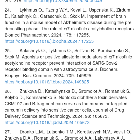
207-218.
https://doi.org/10.37349/en.2024.00045
24. Lykhmus O., Tzeng W.Y., Koval L., Uspenska K., Zirdum
E., Kalashnyk O., Garaschuk O., Skok M. Impairment of brain
function in a mouse model of Alzheimer's disease during the pre-
depositing phase: The role of α7 nicotinic acetylcholine receptors.
Biomed Pharmacother. 2024. 178: 117255.
https://doi.org/10.1016/j.biopha.2024.117255
25. Kalashnyk O., Lykhmus O., Sullivan R., Komisarenko S.,
Skok M. Agonists or positive allosteric modulators of α7 nicotinic
acetylcholine receptor prevent interaction of SARS-Cov-2
receptor-binding domain with astrocytoma cells. Biochem.
Biophys. Res. Commun. 2024. 709: 149825.
https://doi.org/10.1016/j.bbrc.2024.149825
26. Zhukova D., Katashynska D., Siromolot A., Romaniuk S.,
Kolybo D., Komisarenko S. Nontoxic diphtheria toxin derivates
CRM197 and B-fragment can serve as the means for targeted
curcumin delivery into sensitive cancer cells. Journal of Drug
Delivery Science and Technology. 2024. 96: 105673.
https://doi.org/10.1016/j.jddst.2024.105673
27. Dronko L.M., Lutsenko T.M., Korotkevych N.V., Vovk I.O.,
Zhukova D.A., Romaniuk S.I., Siromolot A.A., Labyntsev A.J.,