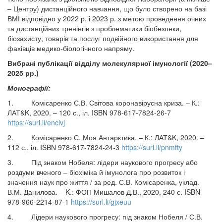
– Центру) дистанційного навчання, що було створено на базі
ВМІ відповідно у 2022 р. і 2023 р. з метою проведення очних
та дистанційних тренінгів з проблематики біобезпеки,
біозахисту, товарів та послуг подвійного використання для
фахівців медико-біологічного напряму.
Вибрані публікації відділу молекулярної імунології (2020–
2025 рр.)
Монографії:
1. Комісаренко С.В. Світова коронавірусна криза. – К.:
ЛАТ&K, 2020. – 120 с., іл. ISBN 978-617-7824-26-7
https://surl.li/enclvj
2. Комісаренко С. Моя Антарктика. – К.: ЛАТ&K, 2020. –
112 с., іл. ISBN 978-617-7824-24-3
https://surl.li/pnmfty
3. Під знаком Нобеля: лідери наукового прогресу або
роздуми вченого – біохіміка й імунолога про розвиток і
значення наук про життя / за ред. С.В. Комісаренка, уклад.
В.М. Данилова. – K.: ФОП Мишалов Д.В., 2020, 240 с. ISBN
978-966-2214-87-1
https://surl.li/gjxeuu
4. Лідери наукового прогресу: під знаком Нобеля / С.В.