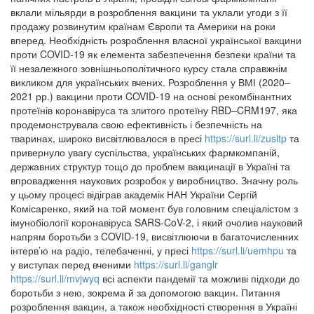
вклали мільярди в розроблення вакцини та уклали угоди з її
продажу розвинутим країнам Європи та Америки на роки
вперед. Необхідність розроблення власної української вакцини
проти COVID-19 як елемента забезпечення безпеки країни та
її незалежного зовнішньополітичного курсу стала справжнім
викликом для українських вчених. Розроблення у ВМІ (2020–
2021 рр.) вакцини проти COVID-19 на основі рекомбінантних
протеїнів коронавіруса та злитого протеїну RBD–CRM197, яка
продемонструвала свою ефективність і безпечність на
тваринах, широко висвітлювалося в пресі
https://surl.li/zusltp
та
привернуло увагу суспільства, українських фармкомпаній,
державних структур тощо до проблем вакцинації в Україні та
впровадження наукових розробок у виробництво. Значну роль
у цьому процесі відіграв академік НАН України Сергій
Комісаренко, який на той момент був головним спеціалістом з
імунобіології коронавіруса SARS-CoV-2, і який очолив науковий
напрям боротьби з COVID-19, висвітлюючи в багаточисленних
інтерв’ю на радіо, телебаченні, у пресі
https://surl.li/uemhpu
та
у виступах перед вченими
https://surl.li/ganglr
https://surl.li/mvjwyq
всі аспекти пандемії та можливі підходи до
боротьби з нею, зокрема й за допомогою вакцин. Питання
розроблення вакцин, а також необхідності створення в Україні