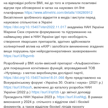
на відповідні роботи ВМІ, які до того ж отримали позитивні
відгуки при обговоренні в чатах на наукових on-line
платформах
https://www.altmetric.com/details/106280912
Висвітлення зробленого відкриття в медіа і виступи перед
науковою спільнотою в Україні
https://doi.org/10.15407/visn2022.11.017
академіка НАН України
Марини Скок сприяли формуванню та підтриманню на
найвищому рівні в НАН України ідеї про необхідність
створення лікарських препаратів, здатних здійснювати
холінергічний вплив на нАХР і запобігати виникненню згаданих
вище порушень при нейродегенеративних захворюваннях
https://surl.li/fbgvmb
Розроблений у ВМІ холін-вмісний препарат «Альфакогнітин»
для покращення когнітивних функцій, впроваджений ТОВ
«Нутрімед» з метою виробництва дослідної партії,
https://doi.org/10.15407/scine18.01.066
було представлено на
Всеукраїнському форумі «Україна 30. Освіта і наука» (2021 р.)
https://surl.li/itvyuh
, включено до каталогу розробок НАН
України (2022 р.)
https://surl.li/sjrfzb
і до звітної доповіді
Президента НАН України 2023 р.
https://surl.li/ushkgj
. В рамках
виконання у 2024 р. спільного з відділом хімії і біохімії
ферментів, а також відділом біохімії ліпідів проєкту