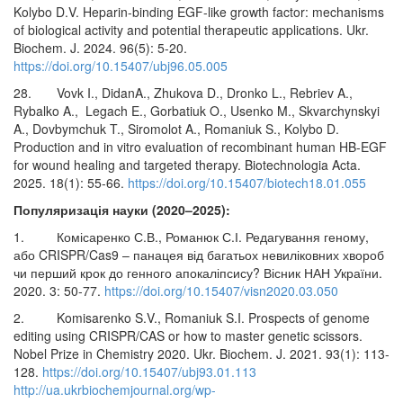
Kolybo D.V. Heparin-binding EGF-like growth factor: mechanisms
of biological activity and potential therapeutic applications. Ukr.
Biochem. J. 2024. 96(5): 5-20.
https://doi.org/10.15407/ubj96.05.005
28. Vovk I., DidanA., Zhukova D., Dronko L., Rebriev A.,
Rybalko A., Legach E., Gorbatiuk O., Usenko M., Skvarchynskyi
A., Dovbymchuk T., Siromolot A., Romaniuk S., Kolybo D.
Production and in vitro evaluation of recombinant human HB-EGF
for wound healing and targeted therapy. Biotechnologia Acta.
2025. 18(1): 55-66.
https://doi.org/10.15407/biotech18.01.055
Популяризація науки (2020–2025):
1. Комісаренко С.В., Романюк С.І. Редагування геному,
або CRISPR/Cas9 – панацея від багатьох невиліковних хвороб
чи перший крок до генного апокаліпсису? Вісник НАН України.
2020. 3: 50-77.
https://doi.org/10.15407/visn2020.03.050
2. Komisarenko S.V., Romaniuk S.I. Prospects of genome
editing using CRISPR/CAS or how to master genetic scissors.
Nobel Prize in Chemistry 2020. Ukr. Biochem. J. 2021. 93(1): 113-
128.
https://doi.org/10.15407/ubj93.01.113
http://ua.ukrbiochemjournal.org/wp-