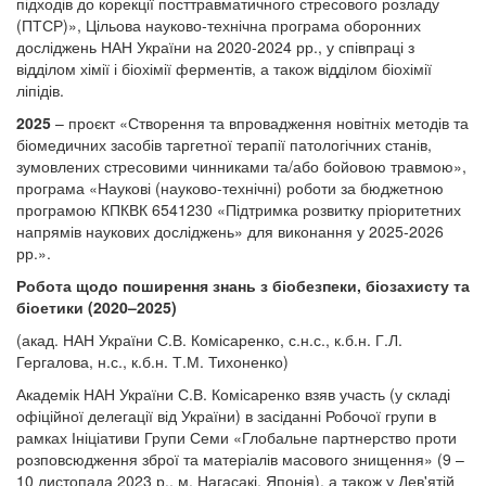
підходів до корекції посттравматичного стресового розладу
(ПТСР)», Цільова науково-технічна програма оборонних
досліджень НАН України на 2020-2024 рр., у співпраці з
відділом хімії і біохімії ферментів, а також відділом біохімії
ліпідів.
2025
– проєкт «Створення та впровадження новітніх методів та
біомедичних засобів таргетної терапії патологічних станів,
зумовлених стресовими чинниками та/або бойовою травмою»,
програма «Наукові (науково-технічні) роботи за бюджетною
програмою КПКВК 6541230 «Підтримка розвитку пріоритетних
напрямів наукових досліджень» для виконання у 2025-2026
рр.».
Робота щодо поширення знань з біобезпеки, біозахисту та
біоетики (2020–2025)
(акад. НАН України С.В. Комісаренко, с.н.с., к.б.н. Г.Л.
Гергалова, н.с., к.б.н. Т.М. Тихоненко)
Академік НАН України С.В. Комісаренко взяв участь (у складі
офіційної делегації від України) в засіданні Робочої групи в
рамках Ініціативи Групи Семи «Глобальне партнерство проти
розповсюдження зброї та матеріалів масового знищення» (9 –
10 листопада 2023 р., м. Нагасакі, Японія), а також у Дев'ятій